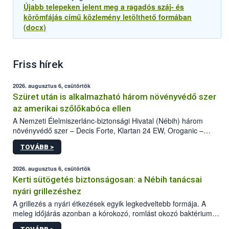
Újabb telepeken jelent meg a ragadós száj- és
körömfájás című közlemény letölthető formában
(docx)
Friss hírek
2026. augusztus 6, csütörtök
Szüret után is alkalmazható három növényvédő szer
az amerikai szőlőkabóca ellen
A Nemzeti Élelmiszerlánc-biztonsági Hivatal (Nébih) három
növényvédő szer – Decis Forte, Klartan 24 EW, Oroganic –
engedélyokiratát módosította, így azok a szüretet követően,
TOVÁBB >
egészen a vesszőérettség (BBCH 91) stádiumáig
felhasználhatóak a szőlőben. A kiterjesztések célja, hogy a korai
érésű szőlőkben is legyen lehetőség a károsító elleni további
2026. augusztus 6, csütörtök
védekezésre. Az Oroganic készítmény kis kiszerelésben kiskerti
Kerti sütögetés biztonságosan: a Nébih tanácsai
felhasználók számára is elérhető és ökológiai termesztésben is
nyári grillezéshez
engedélyezett.
A grillezés a nyári étkezések egyik legkedveltebb formája. A
meleg időjárás azonban a kórokozó, romlást okozó baktériumok
gyorsabb szaporodásának is kedvez. A szabadtéri sütögetés