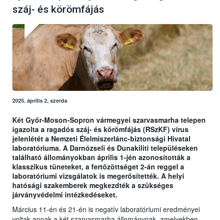
száj- és körömfájás
2025. április 2, szerda
Két Győr-Moson-Sopron vármegyei szarvasmarha telepen
igazolta a ragadós száj- és körömfájás (RSzKF) vírus
jelenlétét a Nemzeti Élelmiszerlánc-biztonsági Hivatal
laboratóriuma. A Darnózseli és Dunakiliti településeken
található állományokban április 1-jén azonosították a
klasszikus tüneteket, a fertőzöttséget 2-án reggel a
laboratóriumi vizsgálatok is megerősítették. A helyi
hatósági szakemberek megkezdték a szükséges
járványvédelmi intézkedéseket.
Március 11-én és 21-én is negatív laboratóriumi eredményei
voltak annak a két szarvasmarha állománynak, amelyekben