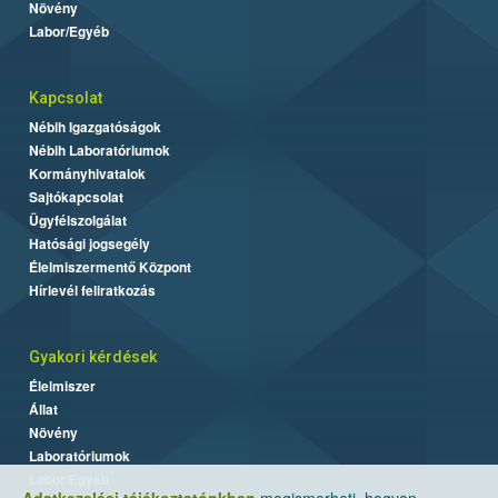
Növény
Labor/Egyéb
Kapcsolat
Nébih Igazgatóságok
Nébih Laboratóriumok
Kormányhivatalok
Sajtókapcsolat
Ügyfélszolgálat
Hatósági jogsegély
Élelmiszermentő Központ
Hírlevél feliratkozás
Gyakori kérdések
Élelmiszer
Állat
Növény
Laboratóriumok
Labor/Egyéb