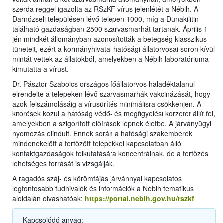
szerda reggel igazolta az RSzKF vírus jelenlétét a Nébih. A
Darnózseli településen lévő telepen 1000, míg a Dunakilitin
található gazdaságban 2500 szarvasmarhát tartanak. Április 1-
jén mindkét állományban azonosították a betegség klasszikus
tüneteit, ezért a kormányhivatal hatósági állatorvosai soron kívül
mintát vettek az állatokból, amelyekben a Nébih laboratóriuma
kimutatta a vírust.
Dr. Pásztor Szabolcs országos főállatorvos haladéktalanul
elrendelte a telepeken lévő szarvasmarhák vakcinázását, hogy
azok felszámolásáig a vírusürítés minimálisra csökkenjen. A
kitörések közül a hatóság védő- és megfigyelési körzetet állít fel,
amelyekben a szigorított előírások lépnek életbe. A járványügyi
nyomozás elindult. Ennek során a hatósági szakemberek
mindenekelőtt a fertőzött telepekkel kapcsolatban álló
kontaktgazdaságok felkutatására koncentrálnak, de a fertőzés
lehetséges forrását is vizsgálják.
A ragadós száj- és körömfájás járvánnyal kapcsolatos
legfontosabb tudnivalók és információk a Nébih tematikus
aloldalán olvashatóak:
https://portal.nebih.gov.hu/rszkf
Kapcsolódó anyag: