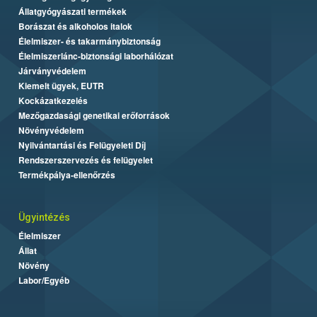
Állatgyógyászati termékek
Borászat és alkoholos italok
Élelmiszer- és takarmánybiztonság
Élelmiszerlánc-biztonsági laborhálózat
Járványvédelem
Kiemelt ügyek, EUTR
Kockázatkezelés
Mezőgazdasági genetikai erőforrások
Növényvédelem
Nyilvántartási és Felügyeleti Díj
Rendszerszervezés és felügyelet
Termékpálya-ellenőrzés
Ügyintézés
Élelmiszer
Állat
Növény
Labor/Egyéb