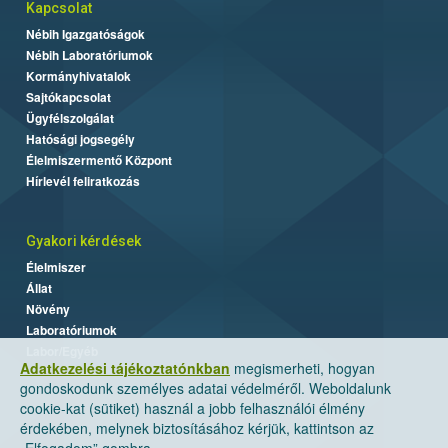
Kapcsolat
Nébih Igazgatóságok
Nébih Laboratóriumok
Kormányhivatalok
Sajtókapcsolat
Ügyfélszolgálat
Hatósági jogsegély
Élelmiszermentő Központ
Hírlevél feliratkozás
Gyakori kérdések
Élelmiszer
Állat
Növény
Laboratóriumok
Labor/Egyéb
Adatkezelési tájékoztatónkban
megismerheti, hogyan
gondoskodunk személyes adatai védelméről. Weboldalunk
cookie-kat (sütiket) használ a jobb felhasználói élmény
érdekében, melynek biztosításához kérjük, kattintson az