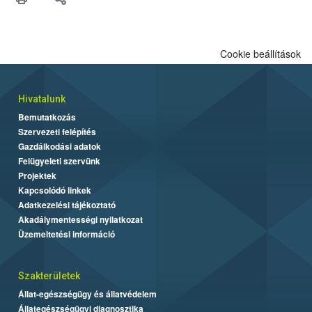
biztonsági Hivatal (Nébih) Oktatási Programja összegyűjtötte a
biztonságos grillezés legfontosabb tudnivalóit.
Cookie beállítások
Hivatalunk
Bemutatkozás
Szervezeti felépítés
Gazdálkodási adatok
Felügyeleti szervünk
Projektek
Kapcsolódó linkek
Adatkezelési tájékoztató
Akadálymentességi nyilatkozat
Üzemeltetési információ
Szakterületek
Állat-egészségügy és állatvédelem
Állategészségügyi diagnosztika