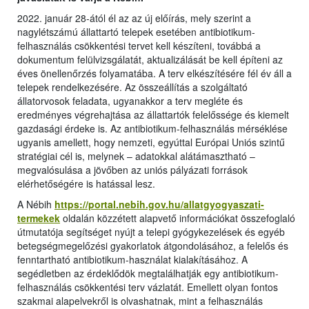
2022. január 28-ától él az az új előírás, mely szerint a
nagylétszámú állattartó telepek esetében antibiotikum-
felhasználás csökkentési tervet kell készíteni, továbbá a
dokumentum felülvizsgálatát, aktualizálását be kell építeni az
éves önellenőrzés folyamatába. A terv elkészítésére fél év áll a
telepek rendelkezésére. Az összeállítás a szolgáltató
állatorvosok feladata, ugyanakkor a terv megléte és
eredményes végrehajtása az állattartók felelőssége és kiemelt
gazdasági érdeke is. Az antibiotikum-felhasználás mérséklése
ugyanis amellett, hogy nemzeti, egyúttal Európai Uniós szintű
stratégiai cél is, melynek – adatokkal alátámasztható –
megvalósulása a jövőben az uniós pályázati források
elérhetőségére is hatással lesz.
A Nébih
https://portal.nebih.gov.hu/allatgyogyaszati-
termekek
oldalán közzétett alapvető információkat összefoglaló
útmutatója segítséget nyújt a telepi gyógykezelések és egyéb
betegségmegelőzési gyakorlatok átgondolásához, a felelős és
fenntartható antibiotikum-használat kialakításához. A
segédletben az érdeklődök megtalálhatják egy antibiotikum-
felhasználás csökkentési terv vázlatát. Emellett olyan fontos
szakmai alapelvekről is olvashatnak, mint a felhasználás