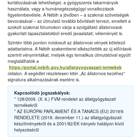
korlátozásának lehetőségei, a gyógyszeres takarmányok
használata, vagy a humánegészségügyi vonatkozások
figyelembevétele. A Nébih a jövőben – a szakmai szövetségek
bevonásával – az útmutató további bővítését tervezi, emellett a
szokott szakmai fórumokon várja a szolgáltató állatorvosok
gyakorlati tapasztalatokból eredő javaslatait, véleményét is.
Szintén több ponton módosult az állatorvosi vények kötelező
adattartalma. A Nébih szakemberei elkészítették az új előírások
szerinti vénymintákat, melyek egy tematikus útmutatóval együtt
megtalálhatók a
https://portal.nebih.gov.hu/allatgyogyaszati-termekek
oldalon. A segédlet részletesen kitér „Az állatorvos kezéhez”
signatura alkalmazásának esetére is.
Kapcsolódó jogszabályok:
* 128/2009. (X. 6.) FVM rendelet az állatgyógyászati
termékekről
* AZ EURÓPAI PARLAMENT ÉS A TANÁCS (EU) 2019/6
RENDELETE (2018. december 11.) az állatgyógyászati
készítményekről és a 2001/82/EK irányelv hatályon kívül
helyezéséről