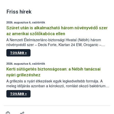
Friss hírek
2026. augusztus 6, csütörtök
Szüret után is alkalmazható három növényvédő szer
az amerikai szőlőkabóca ellen
A Nemzeti Élelmiszerlánc-biztonsági Hivatal (Nébih) három
növényvédő szer – Decis Forte, Klartan 24 EW, Oroganic –
engedélyokiratát módosította, így azok a szüretet követően,
TOVÁBB >
egészen a vesszőérettség (BBCH 91) stádiumáig
felhasználhatóak a szőlőben. A kiterjesztések célja, hogy a korai
érésű szőlőkben is legyen lehetőség a károsító elleni további
2026. augusztus 6, csütörtök
védekezésre. Az Oroganic készítmény kis kiszerelésben kiskerti
Kerti sütögetés biztonságosan: a Nébih tanácsai
felhasználók számára is elérhető és ökológiai termesztésben is
nyári grillezéshez
engedélyezett.
A grillezés a nyári étkezések egyik legkedveltebb formája. A
meleg időjárás azonban a kórokozó, romlást okozó baktériumok
gyorsabb szaporodásának is kedvez. A szabadtéri sütögetés
TOVÁBB >
ezért nem csupán a megfelelő sütési technikáról szól: legalább
ilyen fontos az alapanyagok biztonságos kezelése, az alapvető
higiéniai szabályok betartása, a megfelelő hőkezelés, valamint a
maradékok szakszerű tárolása. A Nemzeti Élelmiszerlánc-