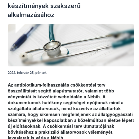
készítmények szakszerű
alkalmazásához
2022. február 25, péntek
Az antibiotikum-felhasználás csökkentési terv
összeállítását segítő alapútmutatót, valamint több
vénymintát is közzétett weboldalán a Nébih. A
dokumentumok hatékony segítséget nyújtanak mind a
szolgáltató állatorvosok, mind közvetve az állattartók
számára, hogy sikeresen megfeleljenek az állatgyógyászati
készítményekkel kapcsolatban a közelmúltban életbe lépett
új előírásoknak. A csökkentési terv útmutatójának
bővítéséhez a praktizáló állatorvosok véleményét,
javaslatait is várja a Nébih.