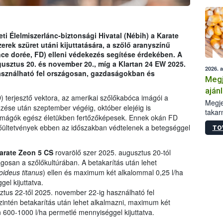
i Élelmiszerlánc-biztonsági Hivatal (Nébih) a Karate
erek szüret utáni kijuttatására, a szőlő aranyszínű
ce dorée, FD) elleni védekezés segítése érdekében. A
gusztus 20. és november 20., míg a Klartan 24 EW 2025.
2026. 
asználható fel országosan, gazdaságokban és
Megj
aján
) terjesztő vektora, az amerikai szőlőkabóca imágói a
taka
Megje
zése után szeptember végéig, október elejéig is
takar
 imágók egész életükben fertőzőképesek. Ennek okán FD
kapcs
zőlőültetvények ebben az időszakban védtelenek a betegséggel
TO
irány
hatál
arate Zeon 5 CS
rovarölő szer 2025. augusztus 20-tól
gosan a szőlőkultúrában. A betakarítás után lehet
ideus titanus
) ellen és maximum két alkalommal 0,25 l/ha
el kijuttatva.
ztus 22-től 2025. november 22-ig használható fel
zintén betakarítás után lehet alkalmazni, maximum két
 600-1000 l/ha permetlé mennyiséggel kijuttatva.