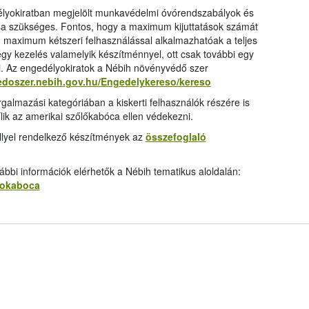
élyokiratban megjelölt munkavédelmi óvórendszabályok és
ása szükséges. Fontos, hogy a maximum kijuttatások számát
 maximum kétszeri felhasználással alkalmazhatóak a teljes
 egy kezelés valamelyik készítménnyel, ott csak további egy
i. Az engedélyokiratok a Nébih növényvédő szer
edoszer.nebih.gov.hu/Engedelykereso/kereso
rgalmazási kategóriában a kiskerti felhasználók részére is
ílik az amerikai szőlőkabóca ellen védekezni.
llyel rendelkező készítmények az
összefoglaló
bbi információk elérhetők a Nébih tematikus aloldalán:
olokaboca