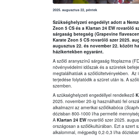
2025. augusztus 22, péntek
Szükséghelyzeti engedélyt adott a Nemzet
Zeon 5 CS és a Klartan 24 EW rovarölő sz
sárgaság betegség (Grapevine flavescen
Karate Zeon 5 CS rovarölő szer 2025. au
augusztus 22. és november 22. között h
házikertekben egyaránt.
A szőlő aranyszínű sárgaság fitoplazma (FD
növényvédelmi időszak és a szüretek befeje
megtalálhatóak a szőlőültetvényekben. Az
terjedése folytatódik a szüret után is. A s
szemben.
A szükséghelyzeti engedéllyel rendelkező
K
2025. november 20-ig használható fel orszá
alkalmazni az amerikai szőlőkabóca (
Scapho
dózisban 800-1000 l/ha permetlé mennyiségg
A
Klartan 24 EW
rovarölő szer 2025. augus
országosan a szőlőkultúrában. Ezt a szert s
alkalommal, mégpedig 0,2-0,3 l/ha dózisban