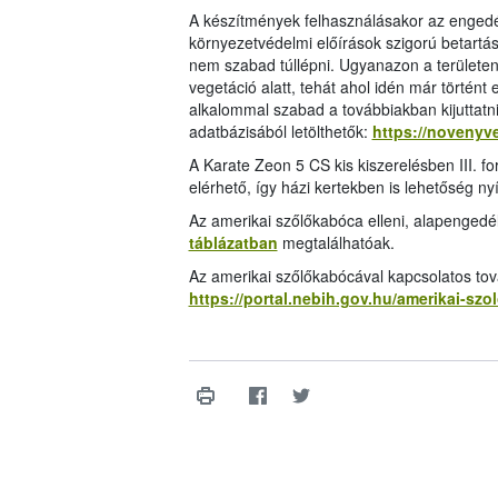
A készítmények felhasználásakor az enged
környezetvédelmi előírások szigorú betart
nem szabad túllépni. Ugyanazon a területen
vegetáció alatt, tehát ahol idén már történt
alkalommal szabad a továbbiakban kijuttatn
adatbázisából letölthetők:
https://novenyv
A Karate Zeon 5 CS kis kiszerelésben III. fo
elérhető, így házi kertekben is lehetőség ny
Az amerikai szőlőkabóca elleni, alapengedé
táblázatban
megtalálhatóak.
Az amerikai szőlőkabócával kapcsolatos tová
https://portal.nebih.gov.hu/amerikai-sz