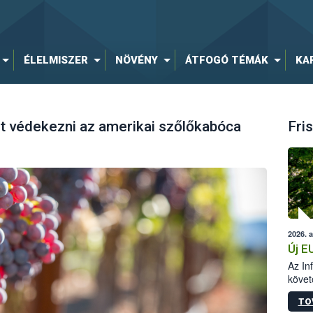
ÉLELMISZER
NÖVÉNY
ÁTFOGÓ TÉMÁK
KA
et védekezni az amerikai szőlőkabóca
Fris
2026. 
Új E
Az In
követ
szere
TO