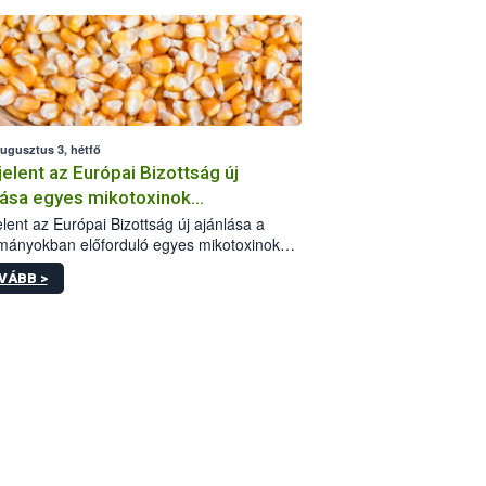
augusztus 3, hétfő
elent az Európai Bizottság új
lása egyes mikotoxinok
rmányokban való jelenlétéről
lent az Európai Bizottság új ajánlása a
mányokban előforduló egyes mikotoxinokkal
olatban. A dokumentum 2027-től új
VÁBB >
értékek alkalmazását írja elő, és a jelenleg
yos uniós ajánlások helyébe lép.