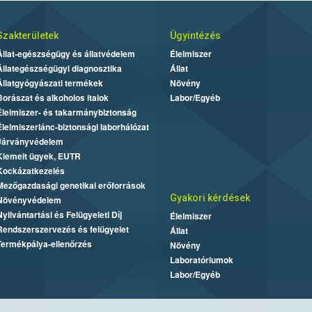
Szakterületek
Ügyintézés
Állat-egészségügy és állatvédelem
Élelmiszer
Állategészségügyi diagnosztika
Állat
Állatgyógyászati termékek
Növény
Borászat és alkoholos italok
Labor/Egyéb
Élelmiszer- és takarmánybiztonság
Élelmiszerlánc-biztonsági laborhálózat
Járványvédelem
Kiemelt ügyek, EUTR
Kockázatkezelés
Mezőgazdasági genetikai erőforrások
Gyakori kérdések
Növényvédelem
Nyilvántartási és Felügyeleti Díj
Élelmiszer
Rendszerszervezés és felügyelet
Állat
Termékpálya-ellenőrzés
Növény
Laboratóriumok
Labor/Egyéb