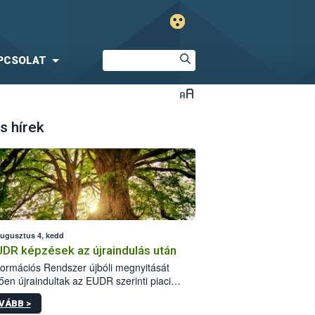
PCSOLAT
s hírek
augusztus 4, kedd
UDR képzések az újraindulás után
formációs Rendszer újbóli megnyitását
ően újraindultak az EUDR szerinti piaci
plőknek szóló online képzések.
VÁBB >