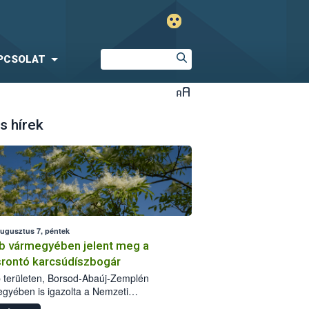
PCSOLAT
s hírek
augusztus 7, péntek
b vármegyében jelent meg a
srontó karcsúdíszbogár
 területen, Borsod-Abaúj-Zemplén
gyében is igazolta a Nemzeti
iszerlánc-biztonsági Hivatal (Nébih) a