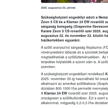
2025. augusztus 22, péntek
Szükséghelyzeti engedélyt adott a Nemzet
Zeon 5 CS és a Klartan 24 EW rovarölő sz
sárgaság betegség (Grapevine flavescen
Karate Zeon 5 CS rovarölő szer 2025. au
augusztus 22. és november 22. között h
házikertekben egyaránt.
A szőlő aranyszínű sárgaság fitoplazma (FD
növényvédelmi időszak és a szüretek befeje
megtalálhatóak a szőlőültetvényekben. Az
terjedése folytatódik a szüret után is. A s
szemben.
A szükséghelyzeti engedéllyel rendelkező
K
2025. november 20-ig használható fel orszá
alkalmazni az amerikai szőlőkabóca (
Scapho
dózisban 800-1000 l/ha permetlé mennyiségg
A
Klartan 24 EW
rovarölő szer 2025. augus
országosan a szőlőkultúrában. Ezt a szert s
alkalommal, mégpedig 0,2-0,3 l/ha dózisban