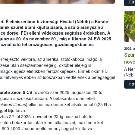
TO
kőris
jelen
talál
azono
i Élelmiszerlánc-biztonsági Hivatal (Nébih) a Karate
folyta
erek szüret utáni kijuttatására, a szőlő aranyszínű
intéz
ce dorée, FD) elleni védekezés segítése érdekében. A
össze
gusztus 20. és november 20., míg a Klartan 24 EW 2025.
érdek
asználható fel országosan, gazdaságokban és
2026. 
Szür
) terjesztő vektora, az amerikai szőlőkabóca imágói a
növé
zése után szeptember végéig, október elejéig is
szől
A Nem
 imágók egész életükben fertőzőképesek. Ennek okán FD
(Nébi
zőlőültetvények ebben az időszakban védtelenek a betegséggel
Klart
TO
módos
egész
arate Zeon 5 CS
rovarölő szer 2025. augusztus 20-tól
felha
gosan a szőlőkultúrában. A betakarítás után lehet
célja
ideus titanus
) ellen és maximum két alkalommal 0,25 l/ha
lehet
el kijuttatva.
Az Or
ztus 22-től 2025. november 22-ig használható fel
felha
zintén betakarítás után lehet alkalmazni, maximum két
terme
 600-1000 l/ha permetlé mennyiséggel kijuttatva.