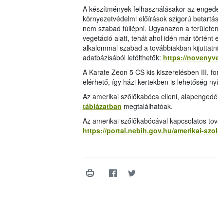
A készítmények felhasználásakor az enged
környezetvédelmi előírások szigorú betart
nem szabad túllépni. Ugyanazon a területen
vegetáció alatt, tehát ahol idén már történt
alkalommal szabad a továbbiakban kijuttatn
adatbázisából letölthetők:
https://novenyv
A Karate Zeon 5 CS kis kiszerelésben III. fo
elérhető, így házi kertekben is lehetőség ny
Az amerikai szőlőkabóca elleni, alapengedé
táblázatban
megtalálhatóak.
Az amerikai szőlőkabócával kapcsolatos tová
https://portal.nebih.gov.hu/amerikai-sz