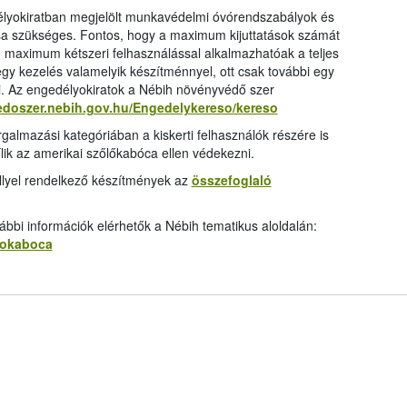
élyokiratban megjelölt munkavédelmi óvórendszabályok és
ása szükséges. Fontos, hogy a maximum kijuttatások számát
 maximum kétszeri felhasználással alkalmazhatóak a teljes
 egy kezelés valamelyik készítménnyel, ott csak további egy
i. Az engedélyokiratok a Nébih növényvédő szer
edoszer.nebih.gov.hu/Engedelykereso/kereso
rgalmazási kategóriában a kiskerti felhasználók részére is
ílik az amerikai szőlőkabóca ellen védekezni.
llyel rendelkező készítmények az
összefoglaló
bbi információk elérhetők a Nébih tematikus aloldalán:
olokaboca