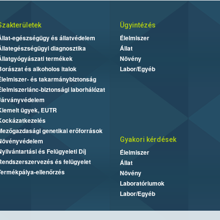
Szakterületek
Ügyintézés
Állat-egészségügy és állatvédelem
Élelmiszer
Állategészségügyi diagnosztika
Állat
Állatgyógyászati termékek
Növény
Borászat és alkoholos italok
Labor/Egyéb
Élelmiszer- és takarmánybiztonság
Élelmiszerlánc-biztonsági laborhálózat
Járványvédelem
Kiemelt ügyek, EUTR
Kockázatkezelés
Mezőgazdasági genetikai erőforrások
Gyakori kérdések
Növényvédelem
Nyilvántartási és Felügyeleti Díj
Élelmiszer
Rendszerszervezés és felügyelet
Állat
Termékpálya-ellenőrzés
Növény
Laboratóriumok
Labor/Egyéb