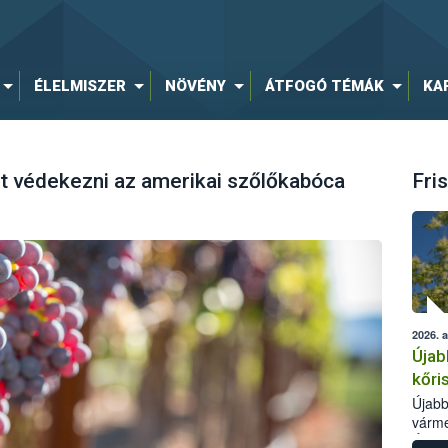
ÉLELMISZER
NÖVÉNY
ÁTFOGÓ TÉMÁK
KA
et védekezni az amerikai szőlőkabóca
Fris
2026. 
Újab
kőri
Újabb
várme
Élelm