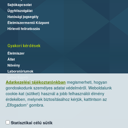
Sajtókapcsolat
Ügyfélszolgálat
Hatósági jogsegély
Élelmiszermentő Központ
Hírlevél feliratkozás
Gyakori kérdések
Élelmiszer
Állat
Növény
Laboratóriumok
Labor/Egyéb
Adatkezelési tájékoztatónkban
megismerheti, hogyan
gondoskodunk személyes adatai védelméről. Weboldalunk
cookie-kat (sütiket) használ a jobb felhasználói élmény
érdekében, melynek biztosításához kérjük, kattintson az
„Elfogadom” gombra.
Statisztikai célú sütik