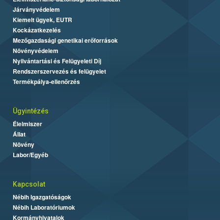
Járványvédelem
Kiemelt ügyek, EUTR
Kockázatkezelés
Mezőgazdasági genetikai erőforrások
Növényvédelem
Nyilvántartási és Felügyeleti Díj
Rendszerszervezés és felügyelet
Termékpálya-ellenőrzés
Ügyintézés
Élelmiszer
Állat
Növény
Labor/Egyéb
Kapcsolat
Nébih Igazgatóságok
Nébih Laboratóriumok
Kormányhivatalok