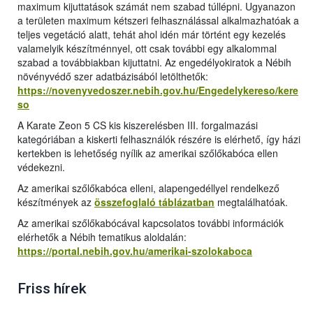
maximum kijuttatások számát nem szabad túllépni. Ugyanazon
a területen maximum kétszeri felhasználással alkalmazhatóak a
teljes vegetáció alatt, tehát ahol idén már történt egy kezelés
valamelyik készítménnyel, ott csak további egy alkalommal
szabad a továbbiakban kijuttatni. Az engedélyokiratok a Nébih
növényvédő szer adatbázisából letölthetők:
https://novenyvedoszer.nebih.gov.hu/Engedelykereso/kere
so
A Karate Zeon 5 CS kis kiszerelésben III. forgalmazási
kategóriában a kiskerti felhasználók részére is elérhető, így házi
kertekben is lehetőség nyílik az amerikai szőlőkabóca ellen
védekezni.
Az amerikai szőlőkabóca elleni, alapengedéllyel rendelkező
készítmények az
összefoglaló táblázatban
megtalálhatóak.
Az amerikai szőlőkabócával kapcsolatos további információk
elérhetők a Nébih tematikus aloldalán:
https://portal.nebih.gov.hu/amerikai-szolokaboca
Friss hírek