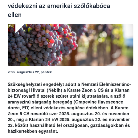
védekezni az amerikai szőlőkabóca
ellen
2025. augusztus 22, péntek
Szükséghelyzeti engedélyt adott a Nemzeti Élelmiszerlánc-
biztonsági Hivatal (Nébih) a Karate Zeon 5 CS és a Klartan
24 EW rovarölő szerek szüret utáni kijuttatására, a szőlő
aranyszínű sárgaság betegség (Grapevine flavescence
dorée, FD) elleni védekezés segítése érdekében. A Karate
Zeon 5 CS rovarölő szer 2025. augusztus 20. és november
20., míg a Klartan 24 EW 2025. augusztus 22. és november
22. között használható fel országosan, gazdaságokban és
házikertekben egyaránt.