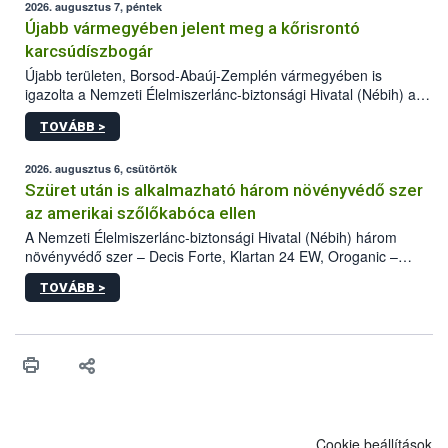
2026. augusztus 7, péntek
Újabb vármegyében jelent meg a kőrisrontó
karcsúdíszbogár
Újabb területen, Borsod-Abaúj-Zemplén vármegyében is
igazolta a Nemzeti Élelmiszerlánc-biztonsági Hivatal (Nébih) a
kőrisrontó karcsúdíszbogár (Agrilus planipennis) jelenlétét. A
TOVÁBB >
kártevőt nem csak színcsapdában találták meg, de már fertőzött
fában is azonosították. A növényvédelmi szakemberek folytatják
az intenzív felderítést, emellett az intézkedéseket a szlovák
2026. augusztus 6, csütörtök
hatósággal is összehangolják a terjedés megállítása érdekében.
Szüret után is alkalmazható három növényvédő szer
az amerikai szőlőkabóca ellen
A Nemzeti Élelmiszerlánc-biztonsági Hivatal (Nébih) három
növényvédő szer – Decis Forte, Klartan 24 EW, Oroganic –
engedélyokiratát módosította, így azok a szüretet követően,
TOVÁBB >
egészen a vesszőérettség (BBCH 91) stádiumáig
felhasználhatóak a szőlőben. A kiterjesztések célja, hogy a korai
érésű szőlőkben is legyen lehetőség a károsító elleni további
védekezésre. Az Oroganic készítmény kis kiszerelésben kiskerti
felhasználók számára is elérhető és ökológiai termesztésben is
engedélyezett.
Cookie beállítások