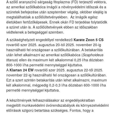
A szőlő aranyszínű sárgaság fitoplazma (FD) terjesztő vektora,
az amerikai szőlőkabóca imágói a növényvédelmi időszak és a
szüretek befejezése után szeptember végéig, október elejéig is
megtalálhatóak a szőlőültetvényekben. Az imágók egész
életükben fertőzőképesek. Ennek okán FD terjedése folytatódik
a szüret után is. A szőlőültetvények ebben az időszakban
védtelenek a betegséggel szemben.
A szükséghelyzeti engedéllyel rendelkező
Karate Zeon 5 CS
rovarölő szer 2025. augusztus 20-tól 2025. november 20-ig
használható fel országosan a szőlőkultúrában. A betakarítás
után lehet alkalmazni az amerikai szőlőkabóca (
Scaphoideus
titanus
) ellen és maximum két alkalommal 0,25 l/ha dózisban
800-1000 l/ha permetlé mennyiséggel kijuttatva.
A
Klartan 24 EW
rovarölő szer 2025. augusztus 22-től 2025.
november 22-ig használható fel országosan a szőlőkultúrában.
Ezt a szert szintén betakarítás után lehet alkalmazni, maximum
két alkalommal, mégpedig 0,2-0,3 l/ha dózisban 600-1000 l/ha
permetlé mennyiséggel kijuttatva.
A készítmények felhasználásakor az engedélyokiratban
megjelölt munkavédelmi óvórendszabályok és környezetvédelmi
előírások szigorú betartása szükséges. Fontos, hogy a