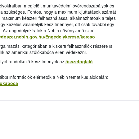
élyokiratban megjelölt munkavédelmi óvórendszabályok és
ása szükséges. Fontos, hogy a maximum kijuttatások számát
 maximum kétszeri felhasználással alkalmazhatóak a teljes
 egy kezelés valamelyik készítménnyel, ott csak további egy
i. Az engedélyokiratok a Nébih növényvédő szer
edoszer.nebih.gov.hu/Engedelykereso/kereso
rgalmazási kategóriában a kiskerti felhasználók részére is
ílik az amerikai szőlőkabóca ellen védekezni.
llyel rendelkező készítmények az
összefoglaló
bbi információk elérhetők a Nébih tematikus aloldalán:
olokaboca