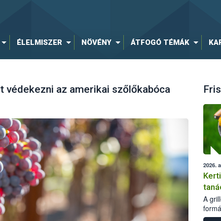
ÉLELMISZER
NÖVÉNY
ÁTFOGÓ TÉMÁK
KA
et védekezni az amerikai szőlőkabóca
Fris
2026. 
Kert
taná
A gri
formá
romlá