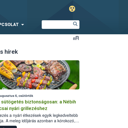
PCSOLAT
s hírek
augusztus 6, csütörtök
i sütögetés biztonságosan: a Nébih
csai nyári grillezéshez
llezés a nyári étkezések egyik legkedveltebb
ja. A meleg időjárás azonban a kórokozó,
st okozó baktériumok gyorsabb