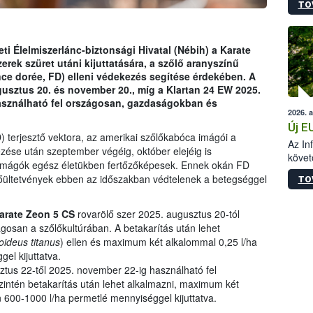
TO
szapo
sütög
techni
alapa
i Élelmiszerlánc-biztonsági Hivatal (Nébih) a Karate
higié
erek szüret utáni kijuttatására, a szőlő aranyszínű
hőkez
ce dorée, FD) elleni védekezés segítése érdekében. A
tárol
gusztus 20. és november 20., míg a Klartan 24 EW 2025.
Hivat
asználható fel országosan, gazdaságokban és
2026. 
a biz
Új E
) terjesztő vektora, az amerikai szőlőkabóca imágói a
Az In
zése után szeptember végéig, október elejéig is
követ
 imágók egész életükben fertőzőképesek. Ennek okán FD
szere
zőlőültetvények ebben az időszakban védtelenek a betegséggel
TO
arate Zeon 5 CS
rovarölő szer 2025. augusztus 20-tól
gosan a szőlőkultúrában. A betakarítás után lehet
ideus titanus
) ellen és maximum két alkalommal 0,25 l/ha
el kijuttatva.
ztus 22-től 2025. november 22-ig használható fel
zintén betakarítás után lehet alkalmazni, maximum két
 600-1000 l/ha permetlé mennyiséggel kijuttatva.