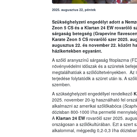
2025. augusztus 22, péntek
Szükséghelyzeti engedélyt adott a Nemzet
Zeon 5 CS és a Klartan 24 EW rovarölő sz
sárgaság betegség (Grapevine flavescen
Karate Zeon 5 CS rovarölő szer 2025. au
augusztus 22. és november 22. között h
házikertekben egyaránt.
A szőlő aranyszínű sárgaság fitoplazma (FD
növényvédelmi időszak és a szüretek befeje
megtalálhatóak a szőlőültetvényekben. Az
terjedése folytatódik a szüret után is. A s
szemben.
A szükséghelyzeti engedéllyel rendelkező
K
2025. november 20-ig használható fel orszá
alkalmazni az amerikai szőlőkabóca (
Scapho
dózisban 800-1000 l/ha permetlé mennyiségg
A
Klartan 24 EW
rovarölő szer 2025. augus
országosan a szőlőkultúrában. Ezt a szert s
alkalommal, mégpedig 0,2-0,3 l/ha dózisban