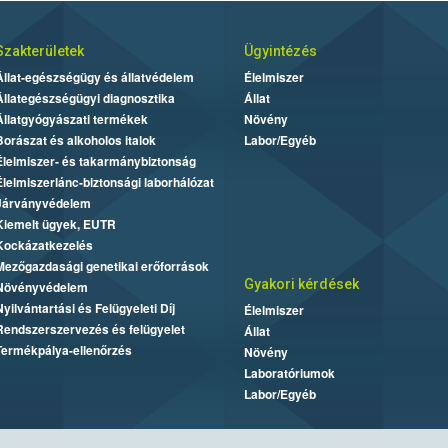
Szakterületek
Ügyintézés
Állat-egészségügy és állatvédelem
Élelmiszer
Állategészségügyi diagnosztika
Állat
Állatgyógyászati termékek
Növény
Borászat és alkoholos italok
Labor/Egyéb
Élelmiszer- és takarmánybiztonság
Élelmiszerlánc-biztonsági laborhálózat
Járványvédelem
Kiemelt ügyek, EUTR
Kockázatkezelés
Mezőgazdasági genetikai erőforrások
Gyakori kérdések
Növényvédelem
Nyilvántartási és Felügyeleti Díj
Élelmiszer
Rendszerszervezés és felügyelet
Állat
Termékpálya-ellenőrzés
Növény
Laboratóriumok
Labor/Egyéb