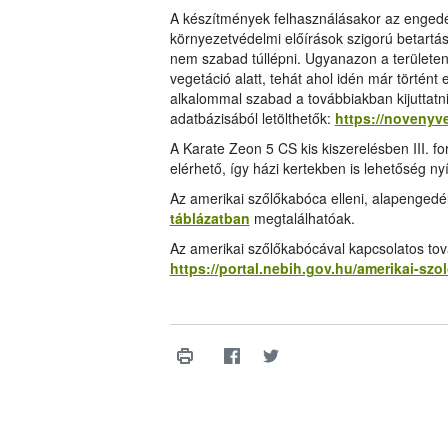
A készítmények felhasználásakor az enged
környezetvédelmi előírások szigorú betart
nem szabad túllépni. Ugyanazon a területen
vegetáció alatt, tehát ahol idén már történt
alkalommal szabad a továbbiakban kijuttatn
adatbázisából letölthetők:
https://novenyv
A Karate Zeon 5 CS kis kiszerelésben III. fo
elérhető, így házi kertekben is lehetőség ny
Az amerikai szőlőkabóca elleni, alapengedé
táblázatban
megtalálhatóak.
Az amerikai szőlőkabócával kapcsolatos tová
https://portal.nebih.gov.hu/amerikai-sz