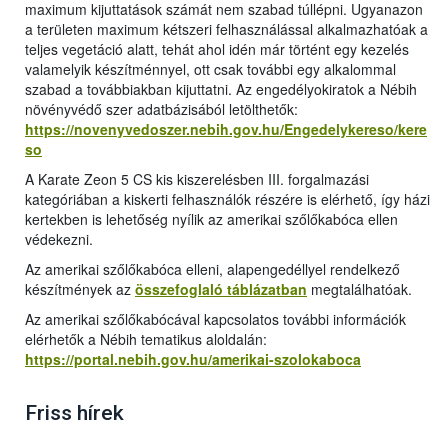
maximum kijuttatások számát nem szabad túllépni. Ugyanazon
a területen maximum kétszeri felhasználással alkalmazhatóak a
teljes vegetáció alatt, tehát ahol idén már történt egy kezelés
valamelyik készítménnyel, ott csak további egy alkalommal
szabad a továbbiakban kijuttatni. Az engedélyokiratok a Nébih
növényvédő szer adatbázisából letölthetők:
https://novenyvedoszer.nebih.gov.hu/Engedelykereso/kere
so
A Karate Zeon 5 CS kis kiszerelésben III. forgalmazási
kategóriában a kiskerti felhasználók részére is elérhető, így házi
kertekben is lehetőség nyílik az amerikai szőlőkabóca ellen
védekezni.
Az amerikai szőlőkabóca elleni, alapengedéllyel rendelkező
készítmények az
összefoglaló táblázatban
megtalálhatóak.
Az amerikai szőlőkabócával kapcsolatos további információk
elérhetők a Nébih tematikus aloldalán:
https://portal.nebih.gov.hu/amerikai-szolokaboca
Friss hírek