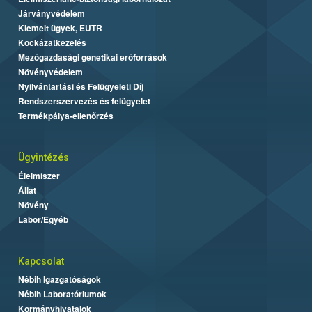
Járványvédelem
Kiemelt ügyek, EUTR
Kockázatkezelés
Mezőgazdasági genetikai erőforrások
Növényvédelem
Nyilvántartási és Felügyeleti Díj
Rendszerszervezés és felügyelet
Termékpálya-ellenőrzés
Ügyintézés
Élelmiszer
Állat
Növény
Labor/Egyéb
Kapcsolat
Nébih Igazgatóságok
Nébih Laboratóriumok
Kormányhivatalok