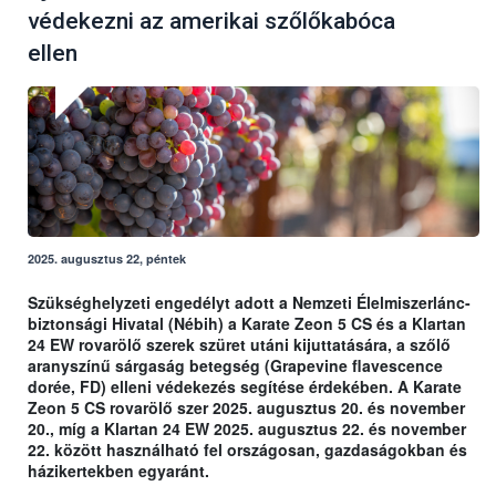
védekezni az amerikai szőlőkabóca
ellen
2025. augusztus 22, péntek
Szükséghelyzeti engedélyt adott a Nemzeti Élelmiszerlánc-
biztonsági Hivatal (Nébih) a Karate Zeon 5 CS és a Klartan
24 EW rovarölő szerek szüret utáni kijuttatására, a szőlő
aranyszínű sárgaság betegség (Grapevine flavescence
dorée, FD) elleni védekezés segítése érdekében. A Karate
Zeon 5 CS rovarölő szer 2025. augusztus 20. és november
20., míg a Klartan 24 EW 2025. augusztus 22. és november
22. között használható fel országosan, gazdaságokban és
házikertekben egyaránt.