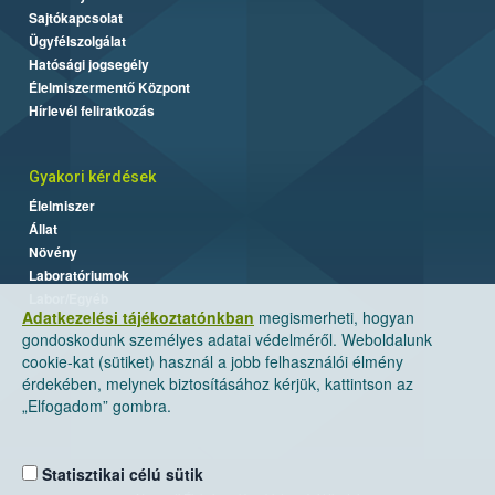
Sajtókapcsolat
Ügyfélszolgálat
Hatósági jogsegély
Élelmiszermentő Központ
Hírlevél feliratkozás
Gyakori kérdések
Élelmiszer
Állat
Növény
Laboratóriumok
Labor/Egyéb
Adatkezelési tájékoztatónkban
megismerheti, hogyan
gondoskodunk személyes adatai védelméről. Weboldalunk
cookie-kat (sütiket) használ a jobb felhasználói élmény
érdekében, melynek biztosításához kérjük, kattintson az
„Elfogadom” gombra.
Statisztikai célú sütik