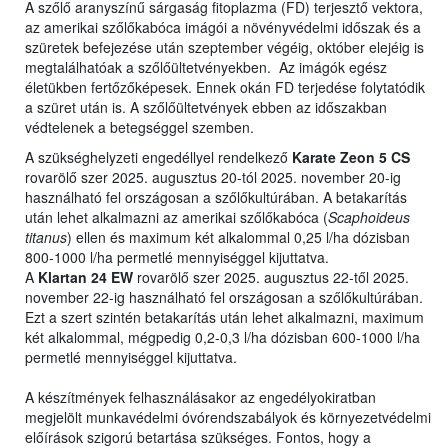
A szőlő aranyszínű sárgaság fitoplazma (FD) terjesztő vektora,
az amerikai szőlőkabóca imágói a növényvédelmi időszak és a
szüretek befejezése után szeptember végéig, október elejéig is
megtalálhatóak a szőlőültetvényekben. Az imágók egész
életükben fertőzőképesek. Ennek okán FD terjedése folytatódik
a szüret után is. A szőlőültetvények ebben az időszakban
védtelenek a betegséggel szemben.
A szükséghelyzeti engedéllyel rendelkező
Karate Zeon 5 CS
rovarölő szer 2025. augusztus 20-tól 2025. november 20-ig
használható fel országosan a szőlőkultúrában. A betakarítás
után lehet alkalmazni az amerikai szőlőkabóca (
Scaphoideus
titanus
) ellen és maximum két alkalommal 0,25 l/ha dózisban
800-1000 l/ha permetlé mennyiséggel kijuttatva.
A
Klartan 24 EW
rovarölő szer 2025. augusztus 22-től 2025.
november 22-ig használható fel országosan a szőlőkultúrában.
Ezt a szert szintén betakarítás után lehet alkalmazni, maximum
két alkalommal, mégpedig 0,2-0,3 l/ha dózisban 600-1000 l/ha
permetlé mennyiséggel kijuttatva.
A készítmények felhasználásakor az engedélyokiratban
megjelölt munkavédelmi óvórendszabályok és környezetvédelmi
előírások szigorú betartása szükséges. Fontos, hogy a