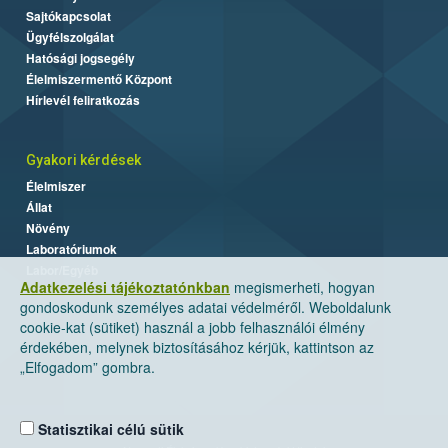
Sajtókapcsolat
Ügyfélszolgálat
Hatósági jogsegély
Élelmiszermentő Központ
Hírlevél feliratkozás
Gyakori kérdések
Élelmiszer
Állat
Növény
Laboratóriumok
Labor/Egyéb
Adatkezelési tájékoztatónkban
megismerheti, hogyan
gondoskodunk személyes adatai védelméről. Weboldalunk
cookie-kat (sütiket) használ a jobb felhasználói élmény
érdekében, melynek biztosításához kérjük, kattintson az
„Elfogadom” gombra.
Statisztikai célú sütik