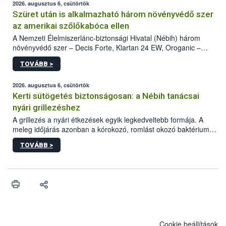
2026. augusztus 6, csütörtök
Szüret után is alkalmazható három növényvédő szer
az amerikai szőlőkabóca ellen
A Nemzeti Élelmiszerlánc-biztonsági Hivatal (Nébih) három
növényvédő szer – Decis Forte, Klartan 24 EW, Oroganic –
engedélyokiratát módosította, így azok a szüretet követően,
TOVÁBB >
egészen a vesszőérettség (BBCH 91) stádiumáig
felhasználhatóak a szőlőben. A kiterjesztések célja, hogy a korai
érésű szőlőkben is legyen lehetőség a károsító elleni további
2026. augusztus 6, csütörtök
védekezésre. Az Oroganic készítmény kis kiszerelésben kiskerti
Kerti sütögetés biztonságosan: a Nébih tanácsai
felhasználók számára is elérhető és ökológiai termesztésben is
nyári grillezéshez
engedélyezett.
A grillezés a nyári étkezések egyik legkedveltebb formája. A
meleg időjárás azonban a kórokozó, romlást okozó baktériumok
gyorsabb szaporodásának is kedvez. A szabadtéri sütögetés
TOVÁBB >
ezért nem csupán a megfelelő sütési technikáról szól: legalább
ilyen fontos az alapanyagok biztonságos kezelése, az alapvető
higiéniai szabályok betartása, a megfelelő hőkezelés, valamint a
maradékok szakszerű tárolása. A Nemzeti Élelmiszerlánc-
biztonsági Hivatal (Nébih) Oktatási Programja összegyűjtötte a
biztonságos grillezés legfontosabb tudnivalóit.
Cookie beállítások