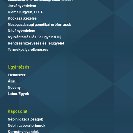
Járványvédelem
Kiemelt ügyek, EUTR
Kockázatkezelés
Mezőgazdasági genetikai erőforrások
Növényvédelem
Nyilvántartási és Felügyeleti Díj
Rendszerszervezés és felügyelet
Termékpálya-ellenőrzés
Ügyintézés
Élelmiszer
Állat
Növény
Labor/Egyéb
Kapcsolat
Nébih Igazgatóságok
Nébih Laboratóriumok
Kormányhivatalok