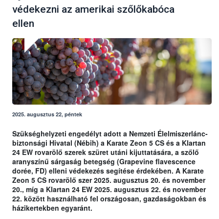
védekezni az amerikai szőlőkabóca
ellen
2025. augusztus 22, péntek
Szükséghelyzeti engedélyt adott a Nemzeti Élelmiszerlánc-
biztonsági Hivatal (Nébih) a Karate Zeon 5 CS és a Klartan
24 EW rovarölő szerek szüret utáni kijuttatására, a szőlő
aranyszínű sárgaság betegség (Grapevine flavescence
dorée, FD) elleni védekezés segítése érdekében. A Karate
Zeon 5 CS rovarölő szer 2025. augusztus 20. és november
20., míg a Klartan 24 EW 2025. augusztus 22. és november
22. között használható fel országosan, gazdaságokban és
házikertekben egyaránt.