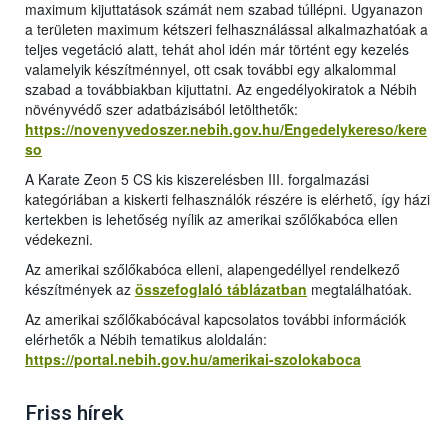
maximum kijuttatások számát nem szabad túllépni. Ugyanazon
a területen maximum kétszeri felhasználással alkalmazhatóak a
teljes vegetáció alatt, tehát ahol idén már történt egy kezelés
valamelyik készítménnyel, ott csak további egy alkalommal
szabad a továbbiakban kijuttatni. Az engedélyokiratok a Nébih
növényvédő szer adatbázisából letölthetők:
https://novenyvedoszer.nebih.gov.hu/Engedelykereso/kere
so
A Karate Zeon 5 CS kis kiszerelésben III. forgalmazási
kategóriában a kiskerti felhasználók részére is elérhető, így házi
kertekben is lehetőség nyílik az amerikai szőlőkabóca ellen
védekezni.
Az amerikai szőlőkabóca elleni, alapengedéllyel rendelkező
készítmények az
összefoglaló táblázatban
megtalálhatóak.
Az amerikai szőlőkabócával kapcsolatos további információk
elérhetők a Nébih tematikus aloldalán:
https://portal.nebih.gov.hu/amerikai-szolokaboca
Friss hírek