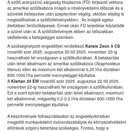
A szőlő aranyszínű sárgaság fitoplazma (FD) terjesztő vektora,
az amerikai szőlőkabóca imágói a növényvédelmi időszak és a
szüretek befejezése után szeptember végéig, október elejéig is
megtalálhatóak a szőlőültetvényekben. Az imágók egész
életükben fertőzőképesek. Ennek okán FD terjedése folytatódik
a szüret után is. A szőlőültetvények ebben az időszakban
védtelenek a betegséggel szemben.
A szükséghelyzeti engedéllyel rendelkező
Karate Zeon 5 CS
rovarölő szer 2025. augusztus 20-tól 2025. november 20-ig
használható fel országosan a szőlőkultúrában. A betakarítás
után lehet alkalmazni az amerikai szőlőkabóca (
Scaphoideus
titanus
) ellen és maximum két alkalommal 0,25 l/ha dózisban
800-1000 l/ha permetlé mennyiséggel kijuttatva.
A
Klartan 24 EW
rovarölő szer 2025. augusztus 22-től 2025.
november 22-ig használható fel országosan a szőlőkultúrában.
Ezt a szert szintén betakarítás után lehet alkalmazni, maximum
két alkalommal, mégpedig 0,2-0,3 l/ha dózisban 600-1000 l/ha
permetlé mennyiséggel kijuttatva.
A készítmények felhasználásakor az engedélyokiratban
megjelölt munkavédelmi óvórendszabályok és környezetvédelmi
előírások szigorú betartása szükséges. Fontos, hogy a