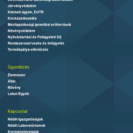
Járványvédelem
Kiemelt ügyek, EUTR
Kockázatkezelés
Mezőgazdasági genetikai erőforrások
Növényvédelem
Nyilvántartási és Felügyeleti Díj
Rendszerszervezés és felügyelet
Termékpálya-ellenőrzés
Ügyintézés
Élelmiszer
Állat
Növény
Labor/Egyéb
Kapcsolat
Nébih Igazgatóságok
Nébih Laboratóriumok
Kormányhivatalok