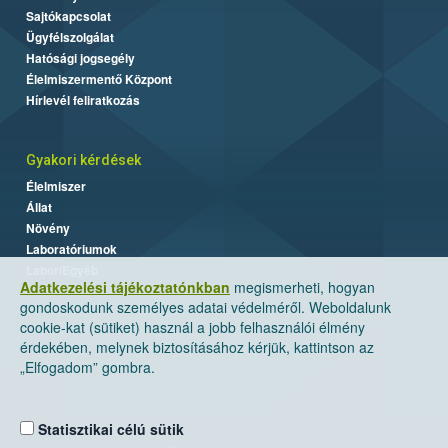
Sajtókapcsolat
Ügyfélszolgálat
Hatósági jogsegély
Élelmiszermentő Központ
Hírlevél feliratkozás
Gyakori kérdések
Élelmiszer
Állat
Növény
Laboratóriumok
Labor/Egyéb
Adatkezelési tájékoztatónkban
megismerheti, hogyan
gondoskodunk személyes adatai védelméről. Weboldalunk
cookie-kat (sütiket) használ a jobb felhasználói élmény
érdekében, melynek biztosításához kérjük, kattintson az
„Elfogadom” gombra.
Statisztikai célú sütik