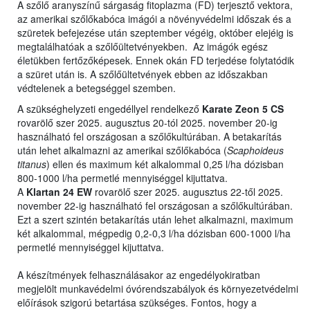
A szőlő aranyszínű sárgaság fitoplazma (FD) terjesztő vektora,
az amerikai szőlőkabóca imágói a növényvédelmi időszak és a
szüretek befejezése után szeptember végéig, október elejéig is
megtalálhatóak a szőlőültetvényekben. Az imágók egész
életükben fertőzőképesek. Ennek okán FD terjedése folytatódik
a szüret után is. A szőlőültetvények ebben az időszakban
védtelenek a betegséggel szemben.
A szükséghelyzeti engedéllyel rendelkező
Karate Zeon 5 CS
rovarölő szer 2025. augusztus 20-tól 2025. november 20-ig
használható fel országosan a szőlőkultúrában. A betakarítás
után lehet alkalmazni az amerikai szőlőkabóca (
Scaphoideus
titanus
) ellen és maximum két alkalommal 0,25 l/ha dózisban
800-1000 l/ha permetlé mennyiséggel kijuttatva.
A
Klartan 24 EW
rovarölő szer 2025. augusztus 22-től 2025.
november 22-ig használható fel országosan a szőlőkultúrában.
Ezt a szert szintén betakarítás után lehet alkalmazni, maximum
két alkalommal, mégpedig 0,2-0,3 l/ha dózisban 600-1000 l/ha
permetlé mennyiséggel kijuttatva.
A készítmények felhasználásakor az engedélyokiratban
megjelölt munkavédelmi óvórendszabályok és környezetvédelmi
előírások szigorú betartása szükséges. Fontos, hogy a