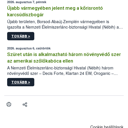
2026. augusztus 7, péntek
Újabb vármegyében jelent meg a kőrisrontó
karcsúdíszbogár
Újabb területen, Borsod-Abaúj-Zemplén vármegyében is
igazolta a Nemzeti Élelmiszerlánc-biztonsági Hivatal (Nébih) a
kőrisrontó karcsúdíszbogár (Agrilus planipennis) jelenlétét. A
TOVÁBB >
kártevőt nem csak színcsapdában találták meg, de már fertőzött
fában is azonosították. A növényvédelmi szakemberek folytatják
az intenzív felderítést, emellett az intézkedéseket a szlovák
2026. augusztus 6, csütörtök
hatósággal is összehangolják a terjedés megállítása érdekében.
Szüret után is alkalmazható három növényvédő szer
az amerikai szőlőkabóca ellen
A Nemzeti Élelmiszerlánc-biztonsági Hivatal (Nébih) három
növényvédő szer – Decis Forte, Klartan 24 EW, Oroganic –
engedélyokiratát módosította, így azok a szüretet követően,
TOVÁBB >
egészen a vesszőérettség (BBCH 91) stádiumáig
felhasználhatóak a szőlőben. A kiterjesztések célja, hogy a korai
érésű szőlőkben is legyen lehetőség a károsító elleni további
védekezésre. Az Oroganic készítmény kis kiszerelésben kiskerti
felhasználók számára is elérhető és ökológiai termesztésben is
engedélyezett.
Cookie beállítások