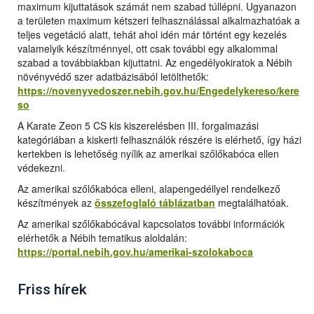
maximum kijuttatások számát nem szabad túllépni. Ugyanazon
a területen maximum kétszeri felhasználással alkalmazhatóak a
teljes vegetáció alatt, tehát ahol idén már történt egy kezelés
valamelyik készítménnyel, ott csak további egy alkalommal
szabad a továbbiakban kijuttatni. Az engedélyokiratok a Nébih
növényvédő szer adatbázisából letölthetők:
https://novenyvedoszer.nebih.gov.hu/Engedelykereso/kere
so
A Karate Zeon 5 CS kis kiszerelésben III. forgalmazási
kategóriában a kiskerti felhasználók részére is elérhető, így házi
kertekben is lehetőség nyílik az amerikai szőlőkabóca ellen
védekezni.
Az amerikai szőlőkabóca elleni, alapengedéllyel rendelkező
készítmények az
összefoglaló táblázatban
megtalálhatóak.
Az amerikai szőlőkabócával kapcsolatos további információk
elérhetők a Nébih tematikus aloldalán:
https://portal.nebih.gov.hu/amerikai-szolokaboca
Friss hírek