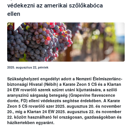
védekezni az amerikai szőlőkabóca
ellen
2025. augusztus 22, péntek
Szükséghelyzeti engedélyt adott a Nemzeti Élelmiszerlánc-
biztonsági Hivatal (Nébih) a Karate Zeon 5 CS és a Klartan
24 EW rovarölő szerek szüret utáni kijuttatására, a szőlő
aranyszínű sárgaság betegség (Grapevine flavescence
dorée, FD) elleni védekezés segítése érdekében. A Karate
Zeon 5 CS rovarölő szer 2025. augusztus 20. és november
20., míg a Klartan 24 EW 2025. augusztus 22. és november
22. között használható fel országosan, gazdaságokban és
házikertekben egyaránt.