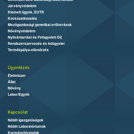
Járványvédelem
Kiemelt ügyek, EUTR
Kockázatkezelés
Mezőgazdasági genetikai erőforrások
Növényvédelem
Nyilvántartási és Felügyeleti Díj
Rendszerszervezés és felügyelet
Termékpálya-ellenőrzés
Ügyintézés
Élelmiszer
Állat
Növény
Labor/Egyéb
Kapcsolat
Nébih Igazgatóságok
Nébih Laboratóriumok
Kormányhivatalok