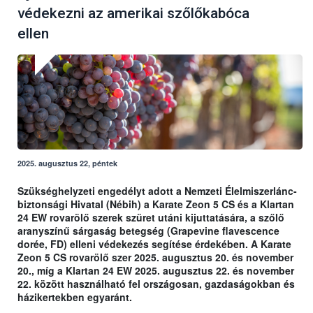
védekezni az amerikai szőlőkabóca
ellen
2025. augusztus 22, péntek
Szükséghelyzeti engedélyt adott a Nemzeti Élelmiszerlánc-
biztonsági Hivatal (Nébih) a Karate Zeon 5 CS és a Klartan
24 EW rovarölő szerek szüret utáni kijuttatására, a szőlő
aranyszínű sárgaság betegség (Grapevine flavescence
dorée, FD) elleni védekezés segítése érdekében. A Karate
Zeon 5 CS rovarölő szer 2025. augusztus 20. és november
20., míg a Klartan 24 EW 2025. augusztus 22. és november
22. között használható fel országosan, gazdaságokban és
házikertekben egyaránt.