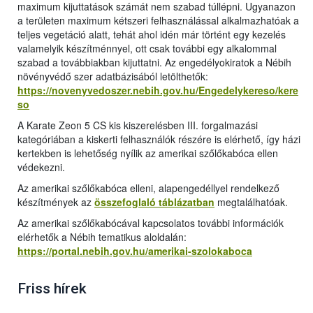
maximum kijuttatások számát nem szabad túllépni. Ugyanazon
a területen maximum kétszeri felhasználással alkalmazhatóak a
teljes vegetáció alatt, tehát ahol idén már történt egy kezelés
valamelyik készítménnyel, ott csak további egy alkalommal
szabad a továbbiakban kijuttatni. Az engedélyokiratok a Nébih
növényvédő szer adatbázisából letölthetők:
https://novenyvedoszer.nebih.gov.hu/Engedelykereso/kere
so
A Karate Zeon 5 CS kis kiszerelésben III. forgalmazási
kategóriában a kiskerti felhasználók részére is elérhető, így házi
kertekben is lehetőség nyílik az amerikai szőlőkabóca ellen
védekezni.
Az amerikai szőlőkabóca elleni, alapengedéllyel rendelkező
készítmények az
összefoglaló táblázatban
megtalálhatóak.
Az amerikai szőlőkabócával kapcsolatos további információk
elérhetők a Nébih tematikus aloldalán:
https://portal.nebih.gov.hu/amerikai-szolokaboca
Friss hírek