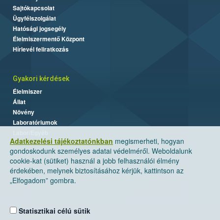
Sajtókapcsolat
Ügyfélszolgálat
Hatósági jogsegély
Élelmiszermentő Központ
Hírlevél feliratkozás
Gyakori kérdések
Élelmiszer
Állat
Növény
Laboratóriumok
Labor/Egyéb
Adatkezelési tájékoztatónkban
megismerheti, hogyan
gondoskodunk személyes adatai védelméről. Weboldalunk
cookie-kat (sütiket) használ a jobb felhasználói élmény
érdekében, melynek biztosításához kérjük, kattintson az
„Elfogadom” gombra.
Statisztikai célú sütik