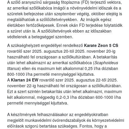
A szőlő aranyszínű sárgaság fitoplazma (FD) terjesztő vektora,
az amerikai szőlőkabóca imágói a növényvédelmi időszak és a
szüretek befejezése után szeptember végéig, október elejéig is
megtalálhatóak a szőlőültetvényekben. Az imágók egész
életükben fertőzőképesek. Ennek okán FD terjedése folytatódik
a szüret után is. A szőlőültetvények ebben az időszakban
védtelenek a betegséggel szemben.
A szükséghelyzeti engedéllyel rendelkező
Karate Zeon 5 CS
rovarölő szer 2025. augusztus 20-tól 2025. november 20-ig
használható fel országosan a szőlőkultúrában. A betakarítás
után lehet alkalmazni az amerikai szőlőkabóca (
Scaphoideus
titanus
) ellen és maximum két alkalommal 0,25 l/ha dózisban
800-1000 l/ha permetlé mennyiséggel kijuttatva.
A
Klartan 24 EW
rovarölő szer 2025. augusztus 22-től 2025.
november 22-ig használható fel országosan a szőlőkultúrában.
Ezt a szert szintén betakarítás után lehet alkalmazni, maximum
két alkalommal, mégpedig 0,2-0,3 l/ha dózisban 600-1000 l/ha
permetlé mennyiséggel kijuttatva.
A készítmények felhasználásakor az engedélyokiratban
megjelölt munkavédelmi óvórendszabályok és környezetvédelmi
előírások szigorú betartása szükséges. Fontos, hogy a