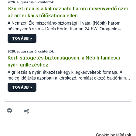
2026. augusztus 6, csütörtök
Szüret után is alkalmazható három növényvédő szer
az amerikai szőlőkabóca ellen
A Nemzeti Élelmiszerlánc-biztonsági Hivatal (Nébih) három
növényvédő szer – Decis Forte, Klartan 24 EW, Oroganic –
engedélyokiratát módosította, így azok a szüretet követően,
TOVÁBB >
egészen a vesszőérettség (BBCH 91) stádiumáig
felhasználhatóak a szőlőben. A kiterjesztések célja, hogy a korai
érésű szőlőkben is legyen lehetőség a károsító elleni további
2026. augusztus 6, csütörtök
védekezésre. Az Oroganic készítmény kis kiszerelésben kiskerti
Kerti sütögetés biztonságosan: a Nébih tanácsai
felhasználók számára is elérhető és ökológiai termesztésben is
nyári grillezéshez
engedélyezett.
A grillezés a nyári étkezések egyik legkedveltebb formája. A
meleg időjárás azonban a kórokozó, romlást okozó baktériumok
gyorsabb szaporodásának is kedvez. A szabadtéri sütögetés
TOVÁBB >
ezért nem csupán a megfelelő sütési technikáról szól: legalább
ilyen fontos az alapanyagok biztonságos kezelése, az alapvető
higiéniai szabályok betartása, a megfelelő hőkezelés, valamint a
maradékok szakszerű tárolása. A Nemzeti Élelmiszerlánc-
biztonsági Hivatal (Nébih) Oktatási Programja összegyűjtötte a
biztonságos grillezés legfontosabb tudnivalóit.
Cookie beállítások