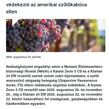
védekezni az amerikai szőlőkabóca
ellen
2025. augusztus 22, péntek
Szükséghelyzeti engedélyt adott a Nemzeti Élelmiszerlánc-
biztonsági Hivatal (Nébih) a Karate Zeon 5 CS és a Klartan
24 EW rovarölő szerek szüret utáni kijuttatására, a szőlő
aranyszínű sárgaság betegség (Grapevine flavescence
dorée, FD) elleni védekezés segítése érdekében. A Karate
Zeon 5 CS rovarölő szer 2025. augusztus 20. és november
20., míg a Klartan 24 EW 2025. augusztus 22. és november
22. között használható fel országosan, gazdaságokban és
házikertekben egyaránt.