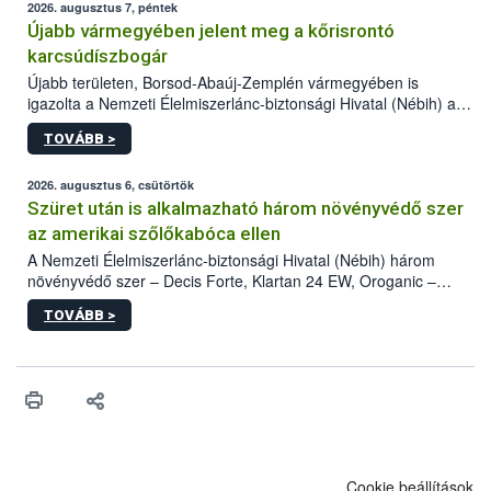
2026. augusztus 7, péntek
Újabb vármegyében jelent meg a kőrisrontó
karcsúdíszbogár
Újabb területen, Borsod-Abaúj-Zemplén vármegyében is
igazolta a Nemzeti Élelmiszerlánc-biztonsági Hivatal (Nébih) a
kőrisrontó karcsúdíszbogár (Agrilus planipennis) jelenlétét. A
TOVÁBB >
kártevőt nem csak színcsapdában találták meg, de már fertőzött
fában is azonosították. A növényvédelmi szakemberek folytatják
az intenzív felderítést, emellett az intézkedéseket a szlovák
2026. augusztus 6, csütörtök
hatósággal is összehangolják a terjedés megállítása érdekében.
Szüret után is alkalmazható három növényvédő szer
az amerikai szőlőkabóca ellen
A Nemzeti Élelmiszerlánc-biztonsági Hivatal (Nébih) három
növényvédő szer – Decis Forte, Klartan 24 EW, Oroganic –
engedélyokiratát módosította, így azok a szüretet követően,
TOVÁBB >
egészen a vesszőérettség (BBCH 91) stádiumáig
felhasználhatóak a szőlőben. A kiterjesztések célja, hogy a korai
érésű szőlőkben is legyen lehetőség a károsító elleni további
védekezésre. Az Oroganic készítmény kis kiszerelésben kiskerti
felhasználók számára is elérhető és ökológiai termesztésben is
engedélyezett.
Cookie beállítások