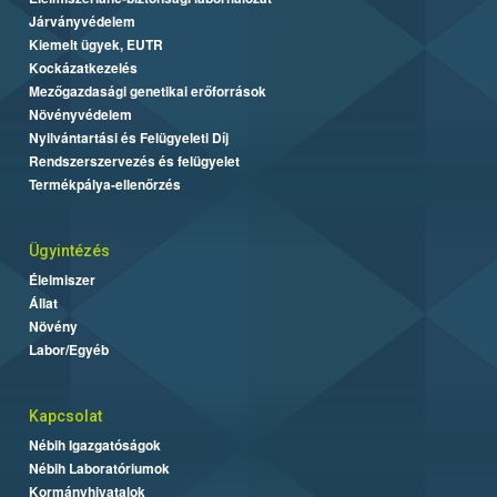
Járványvédelem
Kiemelt ügyek, EUTR
Kockázatkezelés
Mezőgazdasági genetikai erőforrások
Növényvédelem
Nyilvántartási és Felügyeleti Díj
Rendszerszervezés és felügyelet
Termékpálya-ellenőrzés
Ügyintézés
Élelmiszer
Állat
Növény
Labor/Egyéb
Kapcsolat
Nébih Igazgatóságok
Nébih Laboratóriumok
Kormányhivatalok