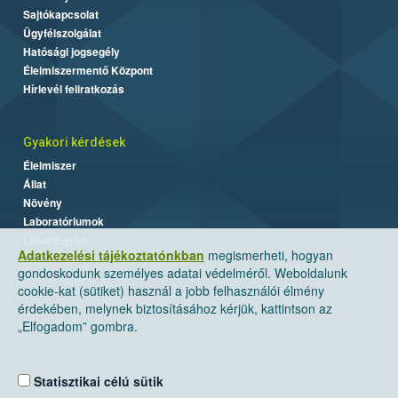
Sajtókapcsolat
Ügyfélszolgálat
Hatósági jogsegély
Élelmiszermentő Központ
Hírlevél feliratkozás
Gyakori kérdések
Élelmiszer
Állat
Növény
Laboratóriumok
Labor/Egyéb
Adatkezelési tájékoztatónkban
megismerheti, hogyan
gondoskodunk személyes adatai védelméről. Weboldalunk
cookie-kat (sütiket) használ a jobb felhasználói élmény
érdekében, melynek biztosításához kérjük, kattintson az
„Elfogadom” gombra.
Statisztikai célú sütik