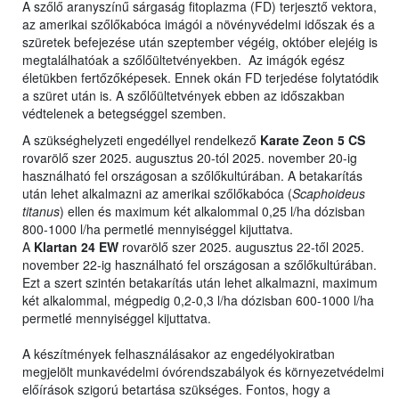
A szőlő aranyszínű sárgaság fitoplazma (FD) terjesztő vektora,
az amerikai szőlőkabóca imágói a növényvédelmi időszak és a
szüretek befejezése után szeptember végéig, október elejéig is
megtalálhatóak a szőlőültetvényekben. Az imágók egész
életükben fertőzőképesek. Ennek okán FD terjedése folytatódik
a szüret után is. A szőlőültetvények ebben az időszakban
védtelenek a betegséggel szemben.
A szükséghelyzeti engedéllyel rendelkező
Karate Zeon 5 CS
rovarölő szer 2025. augusztus 20-tól 2025. november 20-ig
használható fel országosan a szőlőkultúrában. A betakarítás
után lehet alkalmazni az amerikai szőlőkabóca (
Scaphoideus
titanus
) ellen és maximum két alkalommal 0,25 l/ha dózisban
800-1000 l/ha permetlé mennyiséggel kijuttatva.
A
Klartan 24 EW
rovarölő szer 2025. augusztus 22-től 2025.
november 22-ig használható fel országosan a szőlőkultúrában.
Ezt a szert szintén betakarítás után lehet alkalmazni, maximum
két alkalommal, mégpedig 0,2-0,3 l/ha dózisban 600-1000 l/ha
permetlé mennyiséggel kijuttatva.
A készítmények felhasználásakor az engedélyokiratban
megjelölt munkavédelmi óvórendszabályok és környezetvédelmi
előírások szigorú betartása szükséges. Fontos, hogy a