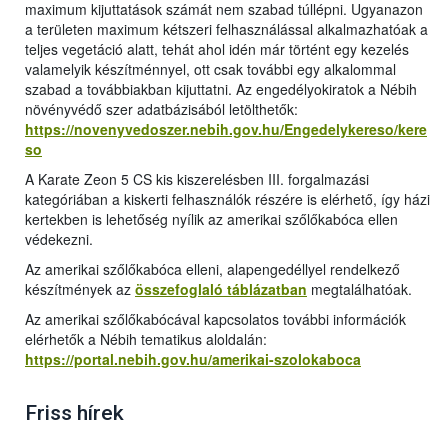
maximum kijuttatások számát nem szabad túllépni. Ugyanazon
a területen maximum kétszeri felhasználással alkalmazhatóak a
teljes vegetáció alatt, tehát ahol idén már történt egy kezelés
valamelyik készítménnyel, ott csak további egy alkalommal
szabad a továbbiakban kijuttatni. Az engedélyokiratok a Nébih
növényvédő szer adatbázisából letölthetők:
https://novenyvedoszer.nebih.gov.hu/Engedelykereso/kere
so
A Karate Zeon 5 CS kis kiszerelésben III. forgalmazási
kategóriában a kiskerti felhasználók részére is elérhető, így házi
kertekben is lehetőség nyílik az amerikai szőlőkabóca ellen
védekezni.
Az amerikai szőlőkabóca elleni, alapengedéllyel rendelkező
készítmények az
összefoglaló táblázatban
megtalálhatóak.
Az amerikai szőlőkabócával kapcsolatos további információk
elérhetők a Nébih tematikus aloldalán:
https://portal.nebih.gov.hu/amerikai-szolokaboca
Friss hírek