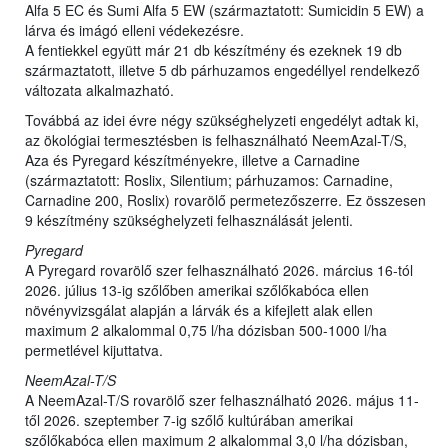
Alfa 5 EC és Sumi Alfa 5 EW (származtatott: Sumicidin 5 EW) a
lárva és imágó elleni védekezésre.
A fentiekkel együtt már 21 db készítmény és ezeknek 19 db
származtatott, illetve 5 db párhuzamos engedéllyel rendelkező
változata alkalmazható.
Továbbá az idei évre négy szükséghelyzeti engedélyt adtak ki,
az ökológiai termesztésben is felhasználható NeemAzal-T/S,
Aza és Pyregard készítményekre, illetve a Carnadine
(származtatott: Roslix, Silentium; párhuzamos: Carnadine,
Carnadine 200, Roslix) rovarölő permetezőszerre. Ez összesen
9 készítmény szükséghelyzeti felhasználását jelenti.
Pyregard
A Pyregard rovarölő szer felhasználható 2026. március 16-tól
2026. július 13-ig szőlőben amerikai szőlőkabóca ellen
növényvizsgálat alapján a lárvák és a kifejlett alak ellen
maximum 2 alkalommal 0,75 l/ha dózisban 500-1000 l/ha
permetlével kijuttatva.
NeemAzal-T/S
A NeemAzal-T/S rovarölő szer felhasználható 2026. május 11-
től 2026. szeptember 7-ig szőlő kultúrában amerikai
szőlőkabóca ellen maximum 2 alkalommal 3,0 l/ha dózisban,