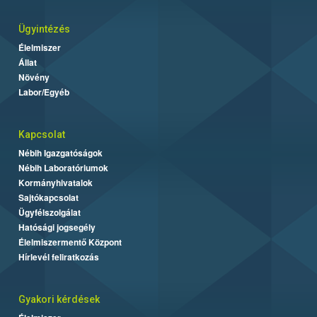
Ügyintézés
Élelmiszer
Állat
Növény
Labor/Egyéb
Kapcsolat
Nébih Igazgatóságok
Nébih Laboratóriumok
Kormányhivatalok
Sajtókapcsolat
Ügyfélszolgálat
Hatósági jogsegély
Élelmiszermentő Központ
Hírlevél feliratkozás
Gyakori kérdések