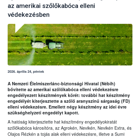
az amerikai szőlőkabóca elleni
védekezésben
2026. április 24, péntek
A Nemzeti Élelmiszerlánc-biztonsági Hivatal (Nébih)
bővítette az amerikai szőlőkabóca elleni védekezésre
engedélyezett készítmények körét: további hat készítmény
engedélyét kiterjesztette a szőlő aranyszínű sárgaság (FD)
elleni védekezésre. Emellett négy készítmény az idei évre
szükséghelyzeti engedélyt kapott.
A hatóság kiterjesztette hat készítmény engedélyokiratát
szőlőkabóca károsítóra, az Agrokén, Nevikén, Nevikén Extra, és
Olajos Rézkén a tojás alak elleni védekezésre, illetve a Sumi