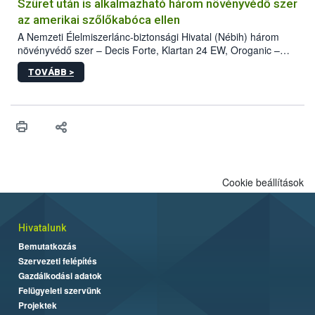
hatósággal is összehangolják a terjedés megállítása érdekében.
Szüret után is alkalmazható három növényvédő szer
az amerikai szőlőkabóca ellen
A Nemzeti Élelmiszerlánc-biztonsági Hivatal (Nébih) három
növényvédő szer – Decis Forte, Klartan 24 EW, Oroganic –
engedélyokiratát módosította, így azok a szüretet követően,
TOVÁBB >
egészen a vesszőérettség (BBCH 91) stádiumáig
felhasználhatóak a szőlőben. A kiterjesztések célja, hogy a korai
érésű szőlőkben is legyen lehetőség a károsító elleni további
védekezésre. Az Oroganic készítmény kis kiszerelésben kiskerti
felhasználók számára is elérhető és ökológiai termesztésben is
engedélyezett.
Cookie beállítások
Hivatalunk
Bemutatkozás
Szervezeti felépítés
Gazdálkodási adatok
Felügyeleti szervünk
Projektek