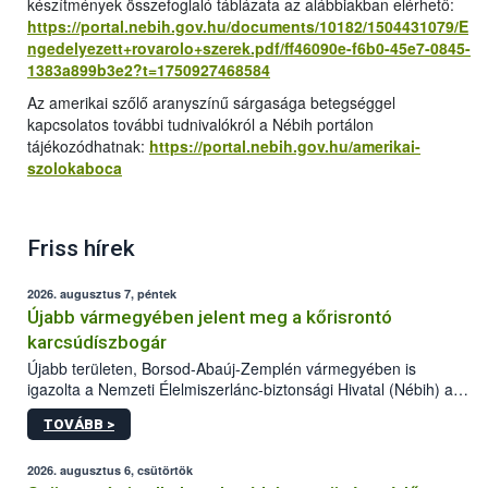
készítmények összefoglaló táblázata az alábbiakban elérhető:
https://portal.nebih.gov.hu/documents/10182/1504431079/E
ngedelyezett+rovarolo+szerek.pdf/ff46090e-f6b0-45e7-0845-
1383a899b3e2?t=1750927468584
Az amerikai szőlő aranyszínű sárgasága betegséggel
kapcsolatos további tudnivalókról a Nébih portálon
tájékozódhatnak:
https://portal.nebih.gov.hu/amerikai-
szolokaboca
Friss hírek
2026. augusztus 7, péntek
Újabb vármegyében jelent meg a kőrisrontó
karcsúdíszbogár
Újabb területen, Borsod-Abaúj-Zemplén vármegyében is
igazolta a Nemzeti Élelmiszerlánc-biztonsági Hivatal (Nébih) a
kőrisrontó karcsúdíszbogár (Agrilus planipennis) jelenlétét. A
TOVÁBB >
kártevőt nem csak színcsapdában találták meg, de már fertőzött
fában is azonosították. A növényvédelmi szakemberek folytatják
az intenzív felderítést, emellett az intézkedéseket a szlovák
2026. augusztus 6, csütörtök