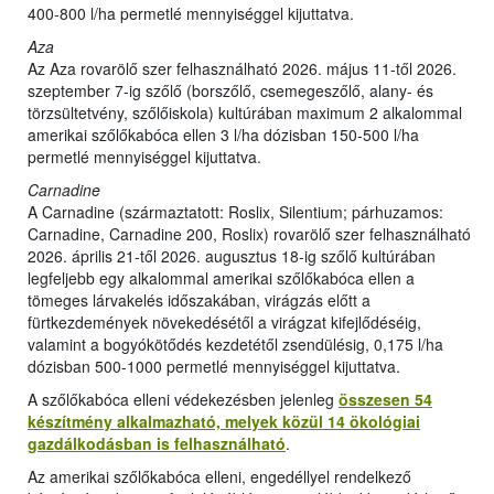
400-800 l/ha permetlé mennyiséggel kijuttatva.
Aza
Az Aza rovarölő szer felhasználható 2026. május 11-től 2026.
szeptember 7-ig szőlő (borszőlő, csemegeszőlő, alany- és
törzsültetvény, szőlőiskola) kultúrában maximum 2 alkalommal
amerikai szőlőkabóca ellen 3 l/ha dózisban 150-500 l/ha
permetlé mennyiséggel kijuttatva.
Carnadine
A Carnadine (származtatott: Roslix, Silentium; párhuzamos:
Carnadine, Carnadine 200, Roslix) rovarölő szer felhasználható
2026. április 21-től 2026. augusztus 18-ig szőlő kultúrában
legfeljebb egy alkalommal amerikai szőlőkabóca ellen a
tömeges lárvakelés időszakában, virágzás előtt a
fürtkezdemények növekedésétől a virágzat kifejlődéséig,
valamint a bogyókötődés kezdetétől zsendülésig, 0,175 l/ha
dózisban 500-1000 permetlé mennyiséggel kijuttatva.
A szőlőkabóca elleni védekezésben jelenleg
összesen 54
készítmény alkalmazható, melyek közül 14 ökológiai
gazdálkodásban is felhasználható
.
Az amerikai szőlőkabóca elleni, engedéllyel rendelkező