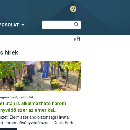
PCSOLAT
s hírek
augusztus 6, csütörtök
et után is alkalmazható három
nyvédő szer az amerikai
őkabóca ellen
zeti Élelmiszerlánc-biztonsági Hivatal
h) három növényvédő szer – Decis Forte,
an 24 EW, Oroganic – engedélyokiratát