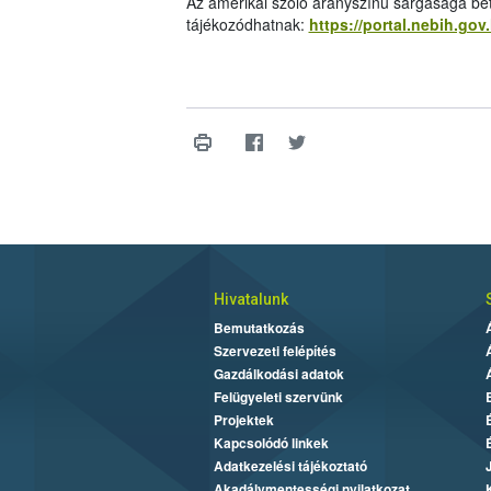
Az amerikai szőlő aranyszínű sárgasága bet
tájékozódhatnak:
https://portal.nebih.go
Hivatalunk
Bemutatkozás
Szervezeti felépítés
Gazdálkodási adatok
Felügyeleti szervünk
Projektek
Kapcsolódó linkek
Adatkezelési tájékoztató
Akadálymentességi nyilatkozat