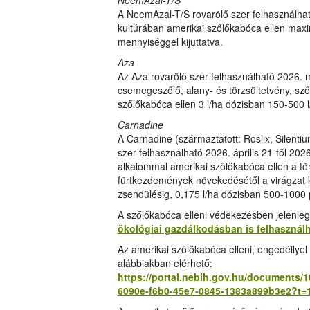
NeemAzal-T/S
A NeemAzal-T/S rovarölő szer felhasználhat
kultúrában amerikai szőlőkabóca ellen maxi
mennyiséggel kijuttatva.
Aza
Az Aza rovarölő szer felhasználható 2026. m
csemegeszőlő, alany- és törzsültetvény, sz
szőlőkabóca ellen 3 l/ha dózisban 150-500 l
Carnadine
A Carnadine (származtatott: Roslix, Silent
szer felhasználható 2026. április 21-től 202
alkalommal amerikai szőlőkabóca ellen a tö
fürtkezdemények növekedésétől a virágzat k
zsendülésig, 0,175 l/ha dózisban 500-1000 
A szőlőkabóca elleni védekezésben jelenle
ökológiai gazdálkodásban is felhasznál
Az amerikai szőlőkabóca elleni, engedéllye
alábbiakban elérhető:
https://portal.nebih.gov.hu/documents/
6090e-f6b0-45e7-0845-1383a899b3e2?t=