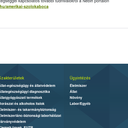
egséggel kapcsolatos további tudnivalókról a Nébih portálon
v.hu/amerikai-szolokaboca
Szakterületek
Ügyintézés
Állat-egészségügy és állatvédelem
Élelmiszer
Állategészségügyi diagnosztika
Állat
Állatgyógyászati termékek
Növény
Borászat és alkoholos italok
Labor/Egyéb
Élelmiszer- és takarmánybiztonság
Élelmiszerlánc-biztonsági laborhálózat
Járványvédelem
Kiemelt ügyek, EUTR