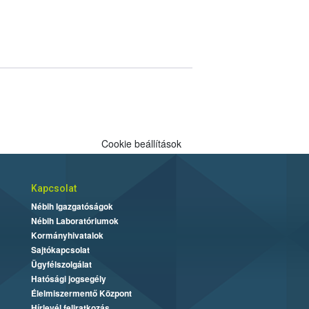
Cookie beállítások
Kapcsolat
Nébih Igazgatóságok
Nébih Laboratóriumok
Kormányhivatalok
Sajtókapcsolat
Ügyfélszolgálat
Hatósági jogsegély
Élelmiszermentő Központ
Hírlevél feliratkozás