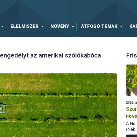
ÉLELMISZER
NÖVÉNY
ÁTFOGÓ TÉMÁK
KA
 engedélyt az amerikai szőlőkabóca
Fris
2026. 
Szür
növé
szől
A Nem
(Nébi
Klart