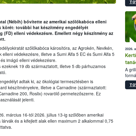
TO
módos
egész
felha
célja
tal (Nébih) bővítette az amerikai szőlőkabóca elleni
lehet
 körét: további hat készítmény engedélyét
Az Or
ág (FD) elleni védekezésre. Emellett négy készítmény az
felha
tt.
terme
edélyokiratát szőlőkabóca károsítóra, az Agrokén, Nevikén,
2026. 
 elleni védekezésre, illetve a Sumi Alfa 5 EC és Sumi Alfa 5
Kert
 és imágó elleni védekezésre.
taná
s ezeknek 19 db származtatott, illetve 5 db párhuzamos
A gri
ató.
formá
romlá
ngedélyt adtak ki, az ökológiai termesztésben is
TO
szapo
rd készítményekre, illetve a Carnadine (származtatott:
sütög
Carnadine 200, Roslix) rovarölő permetezőszerre. Ez
techni
sználását jelenti.
alapa
higié
6. március 16-tól 2026. július 13-ig szőlőben amerikai
hőkez
 lárvák és a kifejlett alak ellen maximum 2 alkalommal 0,75
tárol
ttatva.
Hivat
a biz