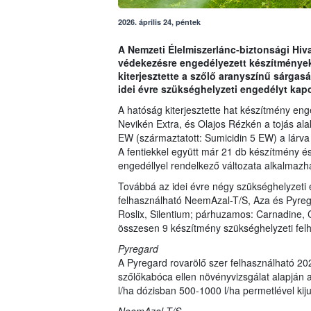
2026. április 24, péntek
A Nemzeti Élelmiszerlánc-biztonsági Hiva
védekezésre engedélyezett készítmények
kiterjesztette a szőlő aranyszínű sárgas
idei évre szükséghelyzeti engedélyt kapo
A hatóság kiterjesztette hat készítmény eng
Nevikén Extra, és Olajos Rézkén a tojás alak
EW (származtatott: Sumicidin 5 EW) a lárva
A fentiekkel együtt már 21 db készítmény é
engedéllyel rendelkező változata alkalmazh
Továbbá az idei évre négy szükséghelyzeti e
felhasználható NeemAzal-T/S, Aza és Pyrega
Roslix, Silentium; párhuzamos: Carnadine, 
összesen 9 készítmény szükséghelyzeti felha
Pyregard
A Pyregard rovarölő szer felhasználható 202
szőlőkabóca ellen növényvizsgálat alapján a
l/ha dózisban 500-1000 l/ha permetlével kiju