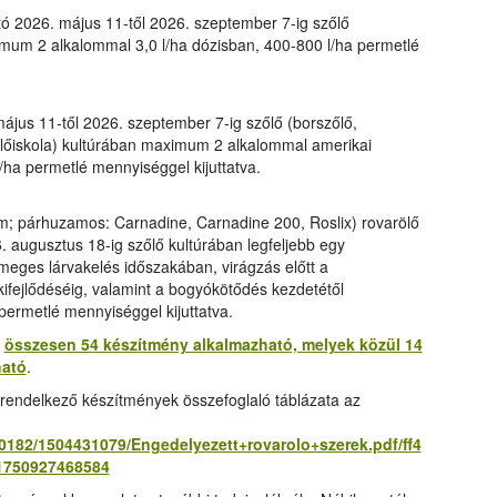
ó 2026. május 11-től 2026. szeptember 7-ig szőlő
mum 2 alkalommal 3,0 l/ha dózisban, 400-800 l/ha permetlé
ájus 11-től 2026. szeptember 7-ig szőlő (borszőlő,
őlőiskola) kultúrában maximum 2 alkalommal amerikai
/ha permetlé mennyiséggel kijuttatva.
ium; párhuzamos: Carnadine, Carnadine 200, Roslix) rovarölő
6. augusztus 18-ig szőlő kultúrában legfeljebb egy
meges lárvakelés időszakában, virágzás előtt a
ifejlődéséig, valamint a bogyókötődés kezdetétől
permetlé mennyiséggel kijuttatva.
g
összesen 54 készítmény alkalmazható, melyek közül 14
ható
.
l rendelkező készítmények összefoglaló táblázata az
10182/1504431079/Engedelyezett+rovarolo+szerek.pdf/ff4
1750927468584