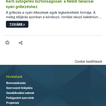
védekezésre. Az Oroganic készítmény kis kiszerelésben kiskerti
Kerti sütögetés biztonságosan: a Nébih tanácsai
felhasználók számára is elérhető és ökológiai termesztésben is
nyári grillezéshez
engedélyezett.
A grillezés a nyári étkezések egyik legkedveltebb formája. A
meleg időjárás azonban a kórokozó, romlást okozó baktériumok
gyorsabb szaporodásának is kedvez. A szabadtéri sütögetés
TOVÁBB >
ezért nem csupán a megfelelő sütési technikáról szól: legalább
ilyen fontos az alapanyagok biztonságos kezelése, az alapvető
higiéniai szabályok betartása, a megfelelő hőkezelés, valamint a
maradékok szakszerű tárolása. A Nemzeti Élelmiszerlánc-
biztonsági Hivatal (Nébih) Oktatási Programja összegyűjtötte a
biztonságos grillezés legfontosabb tudnivalóit.
Cookie beállítások
Hivatalunk
Bemutatkozás
Szervezeti felépítés
Gazdálkodási adatok
Felügyeleti szervünk
Projektek