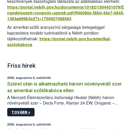
készítmények összefoglaló táblázata az alábbiakban elérhető:
https://portal.nebih.gov.hu/documents/10182/1504431079/E
ngedelyezett+rovarolo+szerek.pdf/ff46090e-f6b0-45e7-0845-
1383a899b3e2?t=1750927468584
Az amerikai szőlő aranyszínű sárgasága betegséggel
kapcsolatos további tudnivalókról a Nébih portálon
tájékozódhatnak:
https://portal.nebih.gov.hu/amerikai-
szolokaboca
Friss hírek
2026. augusztus 6, csütörtök
Szüret után is alkalmazható három növényvédő szer
az amerikai szőlőkabóca ellen
A Nemzeti Élelmiszerlánc-biztonsági Hivatal (Nébih) három
növényvédő szer – Decis Forte, Klartan 24 EW, Oroganic –
engedélyokiratát módosította, így azok a szüretet követően,
TOVÁBB >
egészen a vesszőérettség (BBCH 91) stádiumáig
felhasználhatóak a szőlőben. A kiterjesztések célja, hogy a korai
érésű szőlőkben is legyen lehetőség a károsító elleni további
2026. augusztus 6, csütörtök