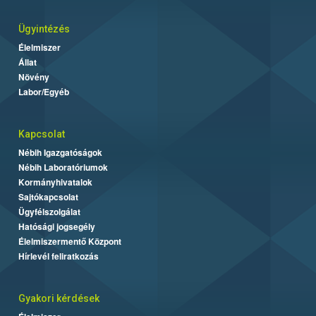
Ügyintézés
Élelmiszer
Állat
Növény
Labor/Egyéb
Kapcsolat
Nébih Igazgatóságok
Nébih Laboratóriumok
Kormányhivatalok
Sajtókapcsolat
Ügyfélszolgálat
Hatósági jogsegély
Élelmiszermentő Központ
Hírlevél feliratkozás
Gyakori kérdések