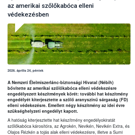
az amerikai szőlőkabóca elleni
védekezésben
2026. április 24, péntek
A Nemzeti Élelmiszerlánc-biztonsági Hivatal (Nébih)
bővítette az amerikai szőlőkabóca elleni védekezésre
engedélyezett készítmények körét: további hat készítmény
engedélyét kiterjesztette a szőlő aranyszínű sárgaság (FD)
elleni védekezésre. Emellett négy készítmény az idei évre
szükséghelyzeti engedélyt kapott.
A hatóság kiterjesztette hat készítmény engedélyokiratát
szőlőkabóca károsítóra, az Agrokén, Nevikén, Nevikén Extra, és
Olajos Rézkén a tojás alak elleni védekezésre, illetve a Sumi