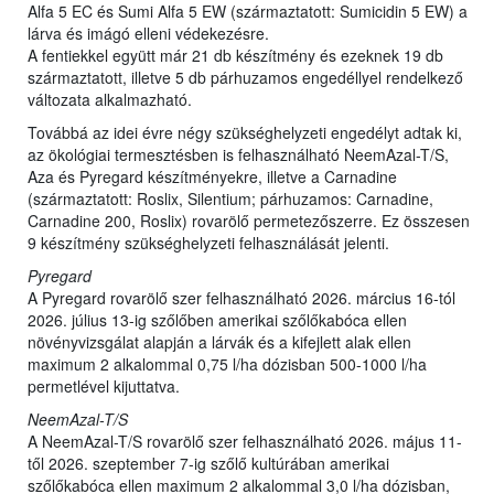
Alfa 5 EC és Sumi Alfa 5 EW (származtatott: Sumicidin 5 EW) a
lárva és imágó elleni védekezésre.
A fentiekkel együtt már 21 db készítmény és ezeknek 19 db
származtatott, illetve 5 db párhuzamos engedéllyel rendelkező
változata alkalmazható.
Továbbá az idei évre négy szükséghelyzeti engedélyt adtak ki,
az ökológiai termesztésben is felhasználható NeemAzal-T/S,
Aza és Pyregard készítményekre, illetve a Carnadine
(származtatott: Roslix, Silentium; párhuzamos: Carnadine,
Carnadine 200, Roslix) rovarölő permetezőszerre. Ez összesen
9 készítmény szükséghelyzeti felhasználását jelenti.
Pyregard
A Pyregard rovarölő szer felhasználható 2026. március 16-tól
2026. július 13-ig szőlőben amerikai szőlőkabóca ellen
növényvizsgálat alapján a lárvák és a kifejlett alak ellen
maximum 2 alkalommal 0,75 l/ha dózisban 500-1000 l/ha
permetlével kijuttatva.
NeemAzal-T/S
A NeemAzal-T/S rovarölő szer felhasználható 2026. május 11-
től 2026. szeptember 7-ig szőlő kultúrában amerikai
szőlőkabóca ellen maximum 2 alkalommal 3,0 l/ha dózisban,