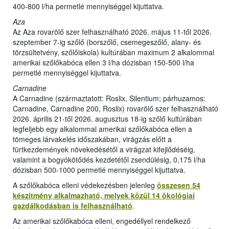
400-800 l/ha permetlé mennyiséggel kijuttatva.
Aza
Az Aza rovarölő szer felhasználható 2026. május 11-től 2026.
szeptember 7-ig szőlő (borszőlő, csemegeszőlő, alany- és
törzsültetvény, szőlőiskola) kultúrában maximum 2 alkalommal
amerikai szőlőkabóca ellen 3 l/ha dózisban 150-500 l/ha
permetlé mennyiséggel kijuttatva.
Carnadine
A Carnadine (származtatott: Roslix, Silentium; párhuzamos:
Carnadine, Carnadine 200, Roslix) rovarölő szer felhasználható
2026. április 21-től 2026. augusztus 18-ig szőlő kultúrában
legfeljebb egy alkalommal amerikai szőlőkabóca ellen a
tömeges lárvakelés időszakában, virágzás előtt a
fürtkezdemények növekedésétől a virágzat kifejlődéséig,
valamint a bogyókötődés kezdetétől zsendülésig, 0,175 l/ha
dózisban 500-1000 permetlé mennyiséggel kijuttatva.
A szőlőkabóca elleni védekezésben jelenleg
összesen 54
készítmény alkalmazható, melyek közül 14 ökológiai
gazdálkodásban is felhasználható
.
Az amerikai szőlőkabóca elleni, engedéllyel rendelkező