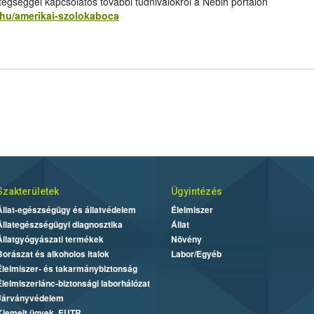
egséggel kapcsolatos további tudnivalókról a Nébih portálon
v.hu/amerikai-szolokaboca
Szakterületek
Ügyintézés
Állat-egészségügy és állatvédelem
Élelmiszer
Állategészségügyi diagnosztika
Állat
Állatgyógyászati termékek
Növény
Borászat és alkoholos italok
Labor/Egyéb
Élelmiszer- és takarmánybiztonság
Élelmiszerlánc-biztonsági laborhálózat
Járványvédelem
Kiemelt ügyek, EUTR