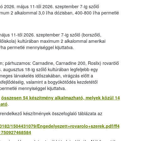
ó 2026. május 11-től 2026. szeptember 7-ig szőlő
mum 2 alkalommal 3,0 l/ha dózisban, 400-800 l/ha permetlé
ájus 11-től 2026. szeptember 7-ig szőlő (borszőlő,
őlőiskola) kultúrában maximum 2 alkalommal amerikai
/ha permetlé mennyiséggel kijuttatva.
ium; párhuzamos: Carnadine, Carnadine 200, Roslix) rovarölő
6. augusztus 18-ig szőlő kultúrában legfeljebb egy
meges lárvakelés időszakában, virágzás előtt a
ifejlődéséig, valamint a bogyókötődés kezdetétől
permetlé mennyiséggel kijuttatva.
g
összesen 54 készítmény alkalmazható, melyek közül 14
ható
.
l rendelkező készítmények összefoglaló táblázata az
10182/1504431079/Engedelyezett+rovarolo+szerek.pdf/ff4
1750927468584