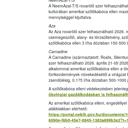
NeemAzal-T/S
A NeemAzal-T/S rovarölő szer felhasználhat
kultúrában amerikai szőlőkabóca ellen maxi
mennyiséggel kijuttatva.
Aza
Az Aza rovarölő szer felhasználható 2026. m
csemegeszőlő, alany- és törzsültetvény, sz
szőlőkabóca ellen 3 l/ha dózisban 150-500 l
Carnadine
A Carnadine (származtatott: Roslix, Silent
szer felhasználható 2026. április 21-től 202
alkalommal amerikai szőlőkabóca ellen a tö
fürtkezdemények növekedésétől a virágzat k
zsendülésig, 0,175 l/ha dózisban 500-1000 
A szőlőkabóca elleni védekezésben jelenle
ökológiai gazdálkodásban is felhasznál
Az amerikai szőlőkabóca elleni, engedéllye
alábbiakban elérhető:
https://portal.nebih.gov.hu/documents/
6090e-f6b0-45e7-0845-1383a899b3e2?t=