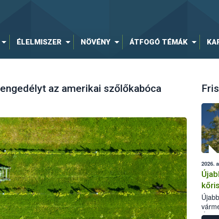
ÉLELMISZER
NÖVÉNY
ÁTFOGÓ TÉMÁK
KA
 engedélyt az amerikai szőlőkabóca
Fris
2026. 
Újab
kőri
Újabb
várme
Élelm