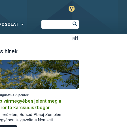
PCSOLAT
s hírek
augusztus 7, péntek
b vármegyében jelent meg a
srontó karcsúdíszbogár
 területen, Borsod-Abaúj-Zemplén
gyében is igazolta a Nemzeti
iszerlánc-biztonsági Hivatal (Nébih) a