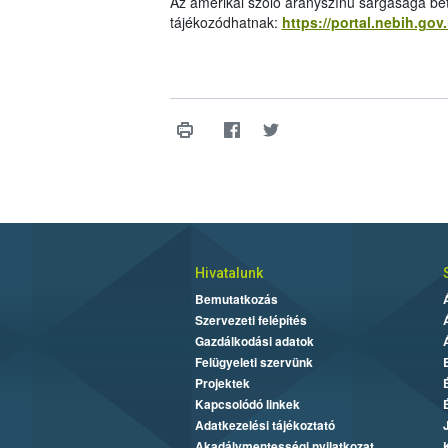
Az amerikai szőlő aranyszínű sárgasága bet
tájékozódhatnak:
https://portal.nebih.go
Hivatalunk
Bemutatkozás
Szervezeti felépítés
Gazdálkodási adatok
Felügyeleti szervünk
Projektek
Kapcsolódó linkek
Adatkezelési tájékoztató
Akadálymentességi nyilatkozat