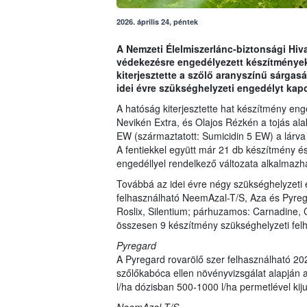
2026. április 24, péntek
A Nemzeti Élelmiszerlánc-biztonsági Hiva
védekezésre engedélyezett készítmények
kiterjesztette a szőlő aranyszínű sárgas
idei évre szükséghelyzeti engedélyt kapo
A hatóság kiterjesztette hat készítmény eng
Nevikén Extra, és Olajos Rézkén a tojás alak
EW (származtatott: Sumicidin 5 EW) a lárva
A fentiekkel együtt már 21 db készítmény é
engedéllyel rendelkező változata alkalmazh
Továbbá az idei évre négy szükséghelyzeti e
felhasználható NeemAzal-T/S, Aza és Pyrega
Roslix, Silentium; párhuzamos: Carnadine, 
összesen 9 készítmény szükséghelyzeti felha
Pyregard
A Pyregard rovarölő szer felhasználható 202
szőlőkabóca ellen növényvizsgálat alapján a
l/ha dózisban 500-1000 l/ha permetlével kiju