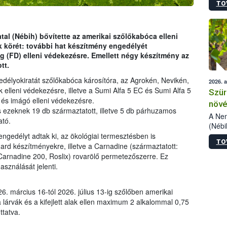
TO
kőris
jelen
talál
azono
tal (Nébih) bővítette az amerikai szőlőkabóca elleni
folyta
 körét: további hat készítmény engedélyét
intéz
ág (FD) elleni védekezésre. Emellett négy készítmény az
össze
tt.
érdek
edélyokiratát szőlőkabóca károsítóra, az Agrokén, Nevikén,
2026. 
 elleni védekezésre, illetve a Sumi Alfa 5 EC és Sumi Alfa 5
Szür
 és imágó elleni védekezésre.
növé
s ezeknek 19 db származtatott, illetve 5 db párhuzamos
szől
A Nem
ató.
(Nébi
Klart
ngedélyt adtak ki, az ökológiai termesztésben is
TO
módos
rd készítményekre, illetve a Carnadine (származtatott:
egész
Carnadine 200, Roslix) rovarölő permetezőszerre. Ez
felha
sználását jelenti.
célja
lehet
6. március 16-tól 2026. július 13-ig szőlőben amerikai
Az Or
 lárvák és a kifejlett alak ellen maximum 2 alkalommal 0,75
felha
ttatva.
terme