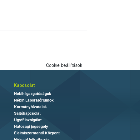
Cookie beállítások
Kapcsolat
Nébih Igazgatóságok
Nébih Laboratóriumok
Kormányhivatalok
Sajtókapcsolat
Ügyfélszolgálat
Hatósági jogsegély
Élelmiszermentő Központ
Hírlevél feliratkozás