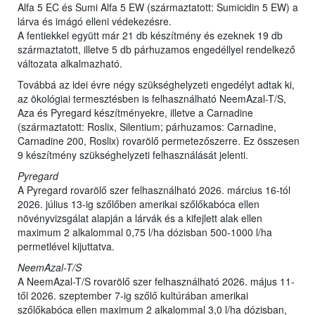
Alfa 5 EC és Sumi Alfa 5 EW (származtatott: Sumicidin 5 EW) a
lárva és imágó elleni védekezésre.
A fentiekkel együtt már 21 db készítmény és ezeknek 19 db
származtatott, illetve 5 db párhuzamos engedéllyel rendelkező
változata alkalmazható.
Továbbá az idei évre négy szükséghelyzeti engedélyt adtak ki,
az ökológiai termesztésben is felhasználható NeemAzal-T/S,
Aza és Pyregard készítményekre, illetve a Carnadine
(származtatott: Roslix, Silentium; párhuzamos: Carnadine,
Carnadine 200, Roslix) rovarölő permetezőszerre. Ez összesen
9 készítmény szükséghelyzeti felhasználását jelenti.
Pyregard
A Pyregard rovarölő szer felhasználható 2026. március 16-tól
2026. július 13-ig szőlőben amerikai szőlőkabóca ellen
növényvizsgálat alapján a lárvák és a kifejlett alak ellen
maximum 2 alkalommal 0,75 l/ha dózisban 500-1000 l/ha
permetlével kijuttatva.
NeemAzal-T/S
A NeemAzal-T/S rovarölő szer felhasználható 2026. május 11-
től 2026. szeptember 7-ig szőlő kultúrában amerikai
szőlőkabóca ellen maximum 2 alkalommal 3,0 l/ha dózisban,