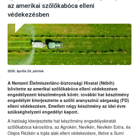
az amerikai szőlőkabóca elleni
védekezésben
2026. április 24, péntek
A Nemzeti Élelmiszerlánc-biztonsági Hivatal (Nébih)
bővítette az amerikai szőlőkabóca elleni védekezésre
engedélyezett készítmények körét: további hat készítmény
engedélyét kiterjesztette a szőlő aranyszínű sárgaság (FD)
elleni védekezésre. Emellett négy készítmény az idei évre
szükséghelyzeti engedélyt kapott.
A hatóság kiterjesztette hat készítmény engedélyokiratát
szőlőkabóca károsítóra, az Agrokén, Nevikén, Nevikén Extra, és
Olajos Rézkén a tojás alak elleni védekezésre, illetve a Sumi