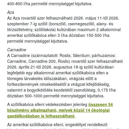
400-800 l/ha permetlé mennyiséggel kijuttatva.
Aza
Az Aza rovarölő szer felhasználható 2026. május 11-től 2026.
szeptember 7-ig szőlő (borszőlő, csemegeszőlő, alany- és
törzsültetvény, szőlőiskola) kultúrában maximum 2 alkalommal
amerikai szőlőkabóca ellen 3 l/ha dózisban 150-500 l/ha
permetlé mennyiséggel kijuttatva.
Carnadine
A Carnadine (származtatott: Roslix, Silentium; párhuzamos:
Carnadine, Carnadine 200, Roslix) rovarölő szer felhasználható
2026. április 21-től 2026. augusztus 18-ig szőlő kultúrában
legfeljebb egy alkalommal amerikai szőlőkabóca ellen a
tömeges lárvakelés időszakában, virágzás előtt a
fürtkezdemények növekedésétől a virágzat kifejlődéséig,
valamint a bogyókötődés kezdetétől zsendülésig, 0,175 l/ha
dózisban 500-1000 permetlé mennyiséggel kijuttatva.
A szőlőkabóca elleni védekezésben jelenleg
összesen 54
készítmény alkalmazható, melyek közül 14 ökológiai
gazdálkodásban is felhasználható
.
Az amerikai szőlőkabóca elleni, engedéllyel rendelkező