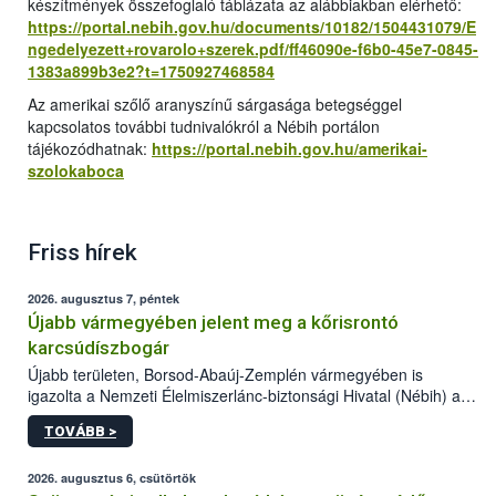
készítmények összefoglaló táblázata az alábbiakban elérhető:
https://portal.nebih.gov.hu/documents/10182/1504431079/E
ngedelyezett+rovarolo+szerek.pdf/ff46090e-f6b0-45e7-0845-
1383a899b3e2?t=1750927468584
Az amerikai szőlő aranyszínű sárgasága betegséggel
kapcsolatos további tudnivalókról a Nébih portálon
tájékozódhatnak:
https://portal.nebih.gov.hu/amerikai-
szolokaboca
Friss hírek
2026. augusztus 7, péntek
Újabb vármegyében jelent meg a kőrisrontó
karcsúdíszbogár
Újabb területen, Borsod-Abaúj-Zemplén vármegyében is
igazolta a Nemzeti Élelmiszerlánc-biztonsági Hivatal (Nébih) a
kőrisrontó karcsúdíszbogár (Agrilus planipennis) jelenlétét. A
TOVÁBB >
kártevőt nem csak színcsapdában találták meg, de már fertőzött
fában is azonosították. A növényvédelmi szakemberek folytatják
az intenzív felderítést, emellett az intézkedéseket a szlovák
2026. augusztus 6, csütörtök