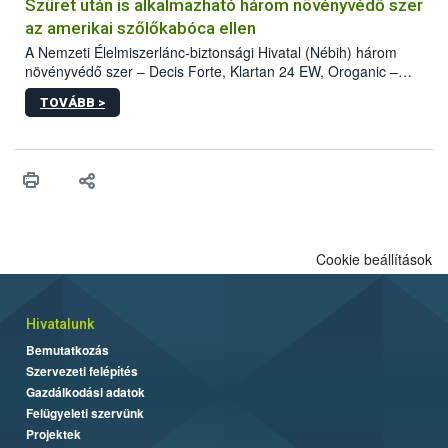
hatósággal is összehangolják a terjedés megállítása érdekében.
Szüret után is alkalmazható három növényvédő szer
az amerikai szőlőkabóca ellen
A Nemzeti Élelmiszerlánc-biztonsági Hivatal (Nébih) három
növényvédő szer – Decis Forte, Klartan 24 EW, Oroganic –
engedélyokiratát módosította, így azok a szüretet követően,
TOVÁBB >
egészen a vesszőérettség (BBCH 91) stádiumáig
felhasználhatóak a szőlőben. A kiterjesztések célja, hogy a korai
érésű szőlőkben is legyen lehetőség a károsító elleni további
védekezésre. Az Oroganic készítmény kis kiszerelésben kiskerti
felhasználók számára is elérhető és ökológiai termesztésben is
engedélyezett.
Cookie beállítások
Hivatalunk
Bemutatkozás
Szervezeti felépítés
Gazdálkodási adatok
Felügyeleti szervünk
Projektek