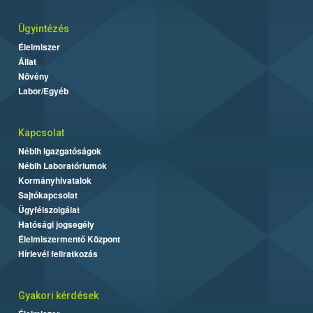
Ügyintézés
Élelmiszer
Állat
Növény
Labor/Egyéb
Kapcsolat
Nébih Igazgatóságok
Nébih Laboratóriumok
Kormányhivatalok
Sajtókapcsolat
Ügyfélszolgálat
Hatósági jogsegély
Élelmiszermentő Központ
Hírlevél feliratkozás
Gyakori kérdések