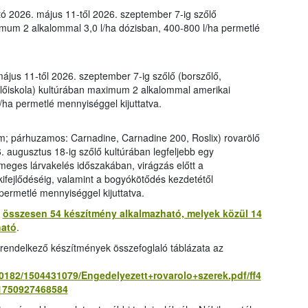
ó 2026. május 11-től 2026. szeptember 7-ig szőlő
mum 2 alkalommal 3,0 l/ha dózisban, 400-800 l/ha permetlé
ájus 11-től 2026. szeptember 7-ig szőlő (borszőlő,
őlőiskola) kultúrában maximum 2 alkalommal amerikai
/ha permetlé mennyiséggel kijuttatva.
ium; párhuzamos: Carnadine, Carnadine 200, Roslix) rovarölő
6. augusztus 18-ig szőlő kultúrában legfeljebb egy
meges lárvakelés időszakában, virágzás előtt a
ifejlődéséig, valamint a bogyókötődés kezdetétől
permetlé mennyiséggel kijuttatva.
g
összesen 54 készítmény alkalmazható, melyek közül 14
ható
.
l rendelkező készítmények összefoglaló táblázata az
10182/1504431079/Engedelyezett+rovarolo+szerek.pdf/ff4
1750927468584