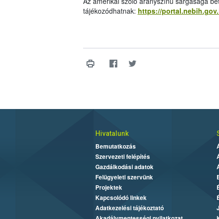
Az amerikai szőlő aranyszínű sárgasága bet
tájékozódhatnak:
https://portal.nebih.go
Hivatalunk
Bemutatkozás
Szervezeti felépítés
Gazdálkodási adatok
Felügyeleti szervünk
Projektek
Kapcsolódó linkek
Adatkezelési tájékoztató
Akadálymentességi nyilatkozat