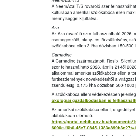
NeemAzal-T/S
A NeemAzal-T/S rovarölő szer felhasználhat
kultúrában amerikai szőlőkabóca ellen maxi
mennyiséggel kijuttatva.
Aza
Az Aza rovarölő szer felhasználható 2026. m
csemegeszőlő, alany- és törzsültetvény, sz
szőlőkabóca ellen 3 l/ha dózisban 150-500 l
Carnadine
A Carnadine (származtatott: Roslix, Silent
szer felhasználható 2026. április 21-től 202
alkalommal amerikai szőlőkabóca ellen a tö
fürtkezdemények növekedésétől a virágzat k
zsendülésig, 0,175 l/ha dózisban 500-1000 
A szőlőkabóca elleni védekezésben jelenle
ökológiai gazdálkodásban is felhasznál
Az amerikai szőlőkabóca elleni, engedéllye
alábbiakban elérhető:
https://portal.nebih.gov.hu/documents/
6090e-f6b0-45e7-0845-1383a899b3e2?t=