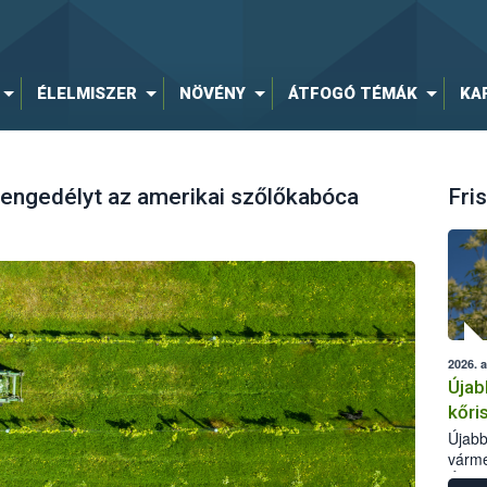
ÉLELMISZER
NÖVÉNY
ÁTFOGÓ TÉMÁK
KA
 engedélyt az amerikai szőlőkabóca
Fris
2026. 
Újab
kőri
Újabb
várme
Élelm