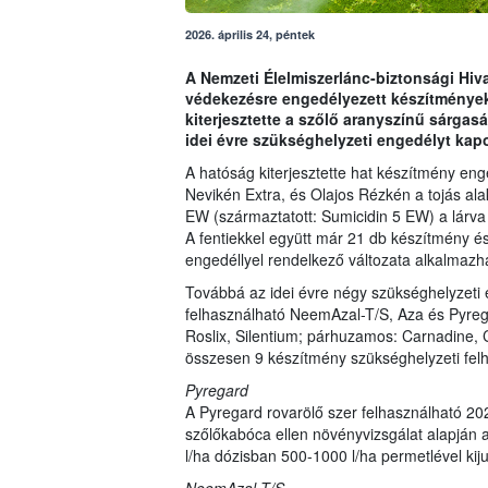
2026. április 24, péntek
A Nemzeti Élelmiszerlánc-biztonsági Hiva
védekezésre engedélyezett készítmények
kiterjesztette a szőlő aranyszínű sárgas
idei évre szükséghelyzeti engedélyt kapo
A hatóság kiterjesztette hat készítmény eng
Nevikén Extra, és Olajos Rézkén a tojás alak
EW (származtatott: Sumicidin 5 EW) a lárva
A fentiekkel együtt már 21 db készítmény é
engedéllyel rendelkező változata alkalmazh
Továbbá az idei évre négy szükséghelyzeti e
felhasználható NeemAzal-T/S, Aza és Pyrega
Roslix, Silentium; párhuzamos: Carnadine, 
összesen 9 készítmény szükséghelyzeti felha
Pyregard
A Pyregard rovarölő szer felhasználható 202
szőlőkabóca ellen növényvizsgálat alapján a
l/ha dózisban 500-1000 l/ha permetlével kiju