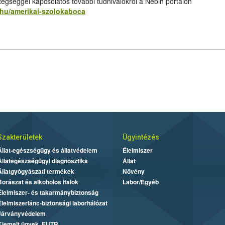
egséggel kapcsolatos további tudnivalókról a Nébih portálon
v.hu/amerikai-szolokaboca
Szakterületek
Ügyintézés
Állat-egészségügy és állatvédelem
Élelmiszer
Állategészségügyi diagnosztika
Állat
Állatgyógyászati termékek
Növény
Borászat és alkoholos italok
Labor/Egyéb
Élelmiszer- és takarmánybiztonság
Élelmiszerlánc-biztonsági laborhálózat
Járványvédelem
Kiemelt ügyek, EUTR