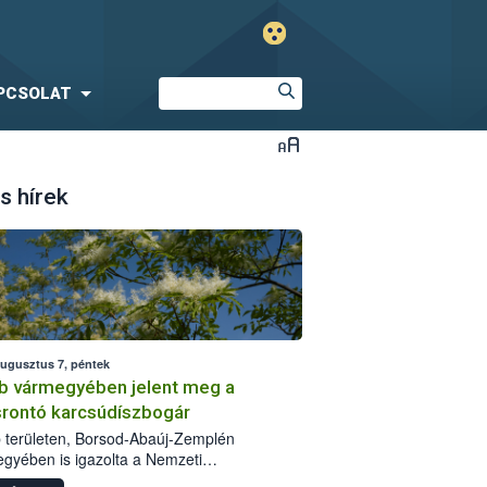
PCSOLAT
s hírek
augusztus 7, péntek
b vármegyében jelent meg a
srontó karcsúdíszbogár
 területen, Borsod-Abaúj-Zemplén
gyében is igazolta a Nemzeti
iszerlánc-biztonsági Hivatal (Nébih) a