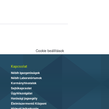
Cookie beállítások
Kapcsolat
Nébih Igazgatóságok
Nébih Laboratóriumok
Kormányhivatalok
Sajtókapcsolat
Ügyfélszolgálat
Hatósági jogsegély
Élelmiszermentő Központ
Hírlevél feliratkozás