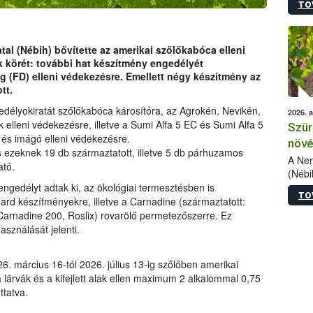
TO
kőris
jelen
talál
azono
tal (Nébih) bővítette az amerikai szőlőkabóca elleni
folyta
 körét: további hat készítmény engedélyét
intéz
ág (FD) elleni védekezésre. Emellett négy készítmény az
össze
tt.
érdek
edélyokiratát szőlőkabóca károsítóra, az Agrokén, Nevikén,
2026. 
 elleni védekezésre, illetve a Sumi Alfa 5 EC és Sumi Alfa 5
Szür
 és imágó elleni védekezésre.
növé
s ezeknek 19 db származtatott, illetve 5 db párhuzamos
szől
A Nem
ató.
(Nébi
Klart
ngedélyt adtak ki, az ökológiai termesztésben is
TO
módos
rd készítményekre, illetve a Carnadine (származtatott:
egész
Carnadine 200, Roslix) rovarölő permetezőszerre. Ez
felha
sználását jelenti.
célja
lehet
6. március 16-tól 2026. július 13-ig szőlőben amerikai
Az Or
 lárvák és a kifejlett alak ellen maximum 2 alkalommal 0,75
felha
ttatva.
terme