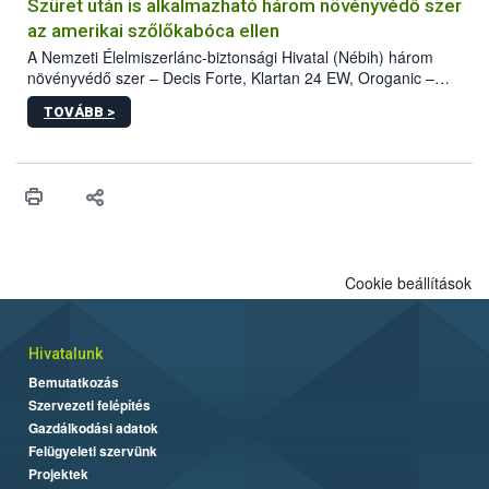
hatósággal is összehangolják a terjedés megállítása érdekében.
Szüret után is alkalmazható három növényvédő szer
az amerikai szőlőkabóca ellen
A Nemzeti Élelmiszerlánc-biztonsági Hivatal (Nébih) három
növényvédő szer – Decis Forte, Klartan 24 EW, Oroganic –
engedélyokiratát módosította, így azok a szüretet követően,
TOVÁBB >
egészen a vesszőérettség (BBCH 91) stádiumáig
felhasználhatóak a szőlőben. A kiterjesztések célja, hogy a korai
érésű szőlőkben is legyen lehetőség a károsító elleni további
védekezésre. Az Oroganic készítmény kis kiszerelésben kiskerti
felhasználók számára is elérhető és ökológiai termesztésben is
engedélyezett.
Cookie beállítások
Hivatalunk
Bemutatkozás
Szervezeti felépítés
Gazdálkodási adatok
Felügyeleti szervünk
Projektek