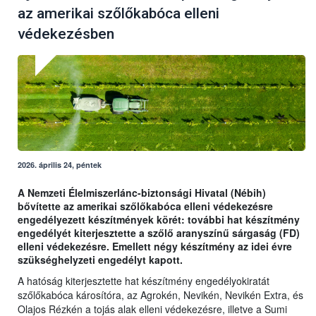
az amerikai szőlőkabóca elleni
védekezésben
2026. április 24, péntek
A Nemzeti Élelmiszerlánc-biztonsági Hivatal (Nébih)
bővítette az amerikai szőlőkabóca elleni védekezésre
engedélyezett készítmények körét: további hat készítmény
engedélyét kiterjesztette a szőlő aranyszínű sárgaság (FD)
elleni védekezésre. Emellett négy készítmény az idei évre
szükséghelyzeti engedélyt kapott.
A hatóság kiterjesztette hat készítmény engedélyokiratát
szőlőkabóca károsítóra, az Agrokén, Nevikén, Nevikén Extra, és
Olajos Rézkén a tojás alak elleni védekezésre, illetve a Sumi