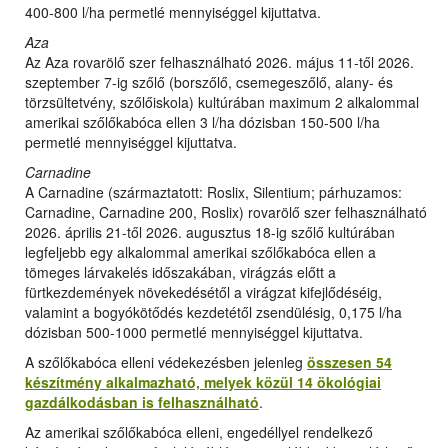
400-800 l/ha permetlé mennyiséggel kijuttatva.
Aza
Az Aza rovarölő szer felhasználható 2026. május 11-től 2026.
szeptember 7-ig szőlő (borszőlő, csemegeszőlő, alany- és
törzsültetvény, szőlőiskola) kultúrában maximum 2 alkalommal
amerikai szőlőkabóca ellen 3 l/ha dózisban 150-500 l/ha
permetlé mennyiséggel kijuttatva.
Carnadine
A Carnadine (származtatott: Roslix, Silentium; párhuzamos:
Carnadine, Carnadine 200, Roslix) rovarölő szer felhasználható
2026. április 21-től 2026. augusztus 18-ig szőlő kultúrában
legfeljebb egy alkalommal amerikai szőlőkabóca ellen a
tömeges lárvakelés időszakában, virágzás előtt a
fürtkezdemények növekedésétől a virágzat kifejlődéséig,
valamint a bogyókötődés kezdetétől zsendülésig, 0,175 l/ha
dózisban 500-1000 permetlé mennyiséggel kijuttatva.
A szőlőkabóca elleni védekezésben jelenleg
összesen 54
készítmény alkalmazható, melyek közül 14 ökológiai
gazdálkodásban is felhasználható
.
Az amerikai szőlőkabóca elleni, engedéllyel rendelkező