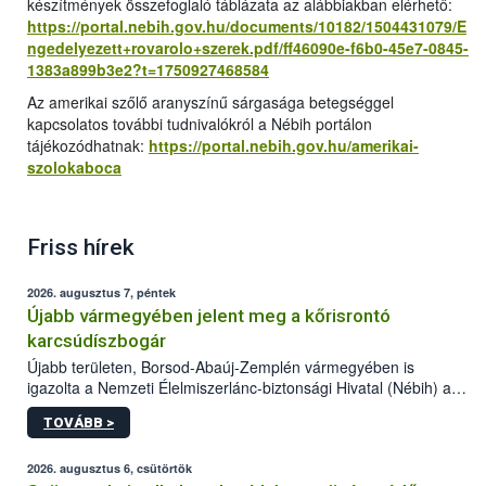
készítmények összefoglaló táblázata az alábbiakban elérhető:
https://portal.nebih.gov.hu/documents/10182/1504431079/E
ngedelyezett+rovarolo+szerek.pdf/ff46090e-f6b0-45e7-0845-
1383a899b3e2?t=1750927468584
Az amerikai szőlő aranyszínű sárgasága betegséggel
kapcsolatos további tudnivalókról a Nébih portálon
tájékozódhatnak:
https://portal.nebih.gov.hu/amerikai-
szolokaboca
Friss hírek
2026. augusztus 7, péntek
Újabb vármegyében jelent meg a kőrisrontó
karcsúdíszbogár
Újabb területen, Borsod-Abaúj-Zemplén vármegyében is
igazolta a Nemzeti Élelmiszerlánc-biztonsági Hivatal (Nébih) a
kőrisrontó karcsúdíszbogár (Agrilus planipennis) jelenlétét. A
TOVÁBB >
kártevőt nem csak színcsapdában találták meg, de már fertőzött
fában is azonosították. A növényvédelmi szakemberek folytatják
az intenzív felderítést, emellett az intézkedéseket a szlovák
2026. augusztus 6, csütörtök