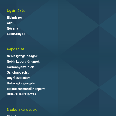
Ügyintézés
Élelmiszer
Állat
Növény
Labor/Egyéb
Kapcsolat
Nébih Igazgatóságok
Nébih Laboratóriumok
Kormányhivatalok
Sajtókapcsolat
Ügyfélszolgálat
Hatósági jogsegély
Élelmiszermentő Központ
Hírlevél feliratkozás
Gyakori kérdések