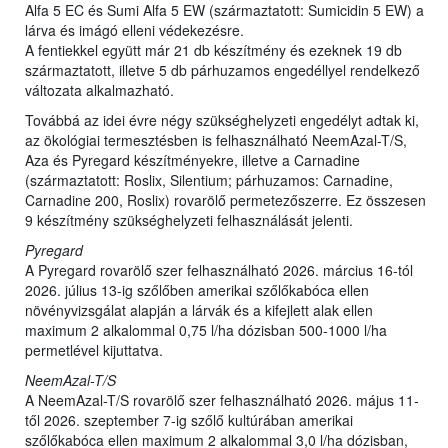
Alfa 5 EC és Sumi Alfa 5 EW (származtatott: Sumicidin 5 EW) a
lárva és imágó elleni védekezésre.
A fentiekkel együtt már 21 db készítmény és ezeknek 19 db
származtatott, illetve 5 db párhuzamos engedéllyel rendelkező
változata alkalmazható.
Továbbá az idei évre négy szükséghelyzeti engedélyt adtak ki,
az ökológiai termesztésben is felhasználható NeemAzal-T/S,
Aza és Pyregard készítményekre, illetve a Carnadine
(származtatott: Roslix, Silentium; párhuzamos: Carnadine,
Carnadine 200, Roslix) rovarölő permetezőszerre. Ez összesen
9 készítmény szükséghelyzeti felhasználását jelenti.
Pyregard
A Pyregard rovarölő szer felhasználható 2026. március 16-tól
2026. július 13-ig szőlőben amerikai szőlőkabóca ellen
növényvizsgálat alapján a lárvák és a kifejlett alak ellen
maximum 2 alkalommal 0,75 l/ha dózisban 500-1000 l/ha
permetlével kijuttatva.
NeemAzal-T/S
A NeemAzal-T/S rovarölő szer felhasználható 2026. május 11-
től 2026. szeptember 7-ig szőlő kultúrában amerikai
szőlőkabóca ellen maximum 2 alkalommal 3,0 l/ha dózisban,