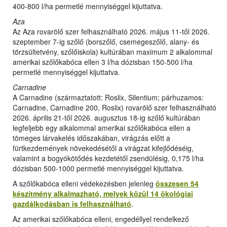
400-800 l/ha permetlé mennyiséggel kijuttatva.
Aza
Az Aza rovarölő szer felhasználható 2026. május 11-től 2026.
szeptember 7-ig szőlő (borszőlő, csemegeszőlő, alany- és
törzsültetvény, szőlőiskola) kultúrában maximum 2 alkalommal
amerikai szőlőkabóca ellen 3 l/ha dózisban 150-500 l/ha
permetlé mennyiséggel kijuttatva.
Carnadine
A Carnadine (származtatott: Roslix, Silentium; párhuzamos:
Carnadine, Carnadine 200, Roslix) rovarölő szer felhasználható
2026. április 21-től 2026. augusztus 18-ig szőlő kultúrában
legfeljebb egy alkalommal amerikai szőlőkabóca ellen a
tömeges lárvakelés időszakában, virágzás előtt a
fürtkezdemények növekedésétől a virágzat kifejlődéséig,
valamint a bogyókötődés kezdetétől zsendülésig, 0,175 l/ha
dózisban 500-1000 permetlé mennyiséggel kijuttatva.
A szőlőkabóca elleni védekezésben jelenleg
összesen 54
készítmény alkalmazható, melyek közül 14 ökológiai
gazdálkodásban is felhasználható
.
Az amerikai szőlőkabóca elleni, engedéllyel rendelkező