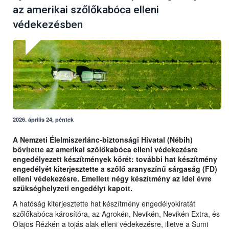
az amerikai szőlőkabóca elleni
védekezésben
2026. április 24, péntek
A Nemzeti Élelmiszerlánc-biztonsági Hivatal (Nébih)
bővítette az amerikai szőlőkabóca elleni védekezésre
engedélyezett készítmények körét: további hat készítmény
engedélyét kiterjesztette a szőlő aranyszínű sárgaság (FD)
elleni védekezésre. Emellett négy készítmény az idei évre
szükséghelyzeti engedélyt kapott.
A hatóság kiterjesztette hat készítmény engedélyokiratát
szőlőkabóca károsítóra, az Agrokén, Nevikén, Nevikén Extra, és
Olajos Rézkén a tojás alak elleni védekezésre, illetve a Sumi