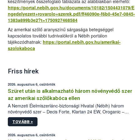
készítmények összefoglaló táblázata az alábbiakban elérhető:
https://portal.nebih.gov.hu/documents/10182/1504431079/E
ngedelyezett+rovarolo+szerek.pdf/ff46090e-f6b0-45e7-0845-
1383a899b3e2?t=1750927468584
Az amerikai szőlő aranyszínű sárgasága betegséggel
kapcsolatos további tudnivalókról a Nébih portálon
tájékozódhatnak:
https://portal.nebih.gov.hu/amerikai-
szolokaboca
Friss hírek
2026. augusztus 6, csütörtök
Szüret után is alkalmazható három növényvédő szer
az amerikai szőlőkabóca ellen
A Nemzeti Élelmiszerlánc-biztonsági Hivatal (Nébih) három
növényvédő szer – Decis Forte, Klartan 24 EW, Oroganic –
engedélyokiratát módosította, így azok a szüretet követően,
TOVÁBB >
egészen a vesszőérettség (BBCH 91) stádiumáig
felhasználhatóak a szőlőben. A kiterjesztések célja, hogy a korai
érésű szőlőkben is legyen lehetőség a károsító elleni további
2026. augusztus 6, csütörtök