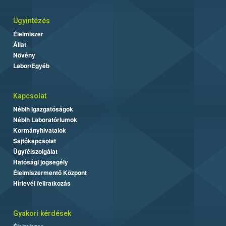
Ügyintézés
Élelmiszer
Állat
Növény
Labor/Egyéb
Kapcsolat
Nébih Igazgatóságok
Nébih Laboratóriumok
Kormányhivatalok
Sajtókapcsolat
Ügyfélszolgálat
Hatósági jogsegély
Élelmiszermentő Központ
Hírlevél feliratkozás
Gyakori kérdések