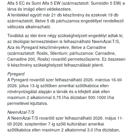
Alfa 5 EC és Sumi Alfa 5 EW (származtatott: Sumicidin 5 EW) a
lárva és imágó elleni védekezésre.
A fentiekkel együtt már 21 db készítmény és ezeknek 19 db
származtatott, illetve 5 db párhuzamos engedéllyel rendelkező
változata alkalmazható.
Továbbá az idei évre négy szükséghelyzeti engedélyt adtak ki,
az ökológiai termesztésben is felhasználható NeemAzal-T/S,
Aza és Pyregard készítményekre, illetve a Carnadine
(származtatott: Roslix, Silentium; párhuzamos: Carnadine,
Carnadine 200, Roslix) rovarölő permetezőszerre. Ez összesen
9 készítmény szükséghelyzeti felhasználását jelenti.
Pyregard
A Pyregard rovarölő szer felhasználható 2026. március 16-tól
2026. július 13-ig szőlőben amerikai szőlőkabóca ellen
növényvizsgálat alapján a lárvák és a kifejlett alak ellen
maximum 2 alkalommal 0,75 l/ha dózisban 500-1000 l/ha
permetlével kijuttatva.
NeemAzal-T/S
A NeemAzal-T/S rovarölő szer felhasználható 2026. május 11-
től 2026. szeptember 7-ig szőlő kultúrában amerikai
szőlőkabóca ellen maximum 2 alkalommal 3,0 l/ha dózisban,