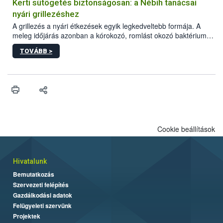
védekezésre. Az Oroganic készítmény kis kiszerelésben kiskerti
Kerti sütögetés biztonságosan: a Nébih tanácsai
felhasználók számára is elérhető és ökológiai termesztésben is
nyári grillezéshez
engedélyezett.
A grillezés a nyári étkezések egyik legkedveltebb formája. A
meleg időjárás azonban a kórokozó, romlást okozó baktériumok
gyorsabb szaporodásának is kedvez. A szabadtéri sütögetés
TOVÁBB >
ezért nem csupán a megfelelő sütési technikáról szól: legalább
ilyen fontos az alapanyagok biztonságos kezelése, az alapvető
higiéniai szabályok betartása, a megfelelő hőkezelés, valamint a
maradékok szakszerű tárolása. A Nemzeti Élelmiszerlánc-
biztonsági Hivatal (Nébih) Oktatási Programja összegyűjtötte a
biztonságos grillezés legfontosabb tudnivalóit.
Cookie beállítások
Hivatalunk
Bemutatkozás
Szervezeti felépítés
Gazdálkodási adatok
Felügyeleti szervünk
Projektek