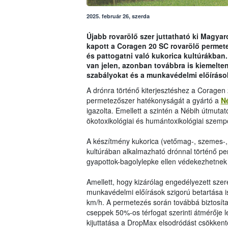
2025. február 26, szerda
Újabb rovarölő szer juttatható ki Magyaro
kapott a Coragen 20 SC rovarölő permete
és pattogatni való kukorica kultúrákban.
van jelen, azonban továbbra is kiemelten
szabályokat és a munkavédelmi előíráso
A drónra történő kiterjesztéshez a Coragen 
permetezőszer hatékonyságát a gyártó a
N
igazolta. Emellett a szintén a Nébih útmutat
ökotoxikológiai és humántoxikológiai szempo
A készítmény kukorica (vetőmag-, szemes-, 
kultúrában alkalmazható drónnal történő per
gyapottok-bagolylepke ellen védekezhetnek 
Amellett, hogy kizárólag engedélyezett sze
munkavédelmi előírások szigorú betartása 
km/h. A permetezés során továbbá biztosítan
cseppek 50%-os térfogat szerinti átmérője
kijuttatása a DropMax elsodródást csökkent