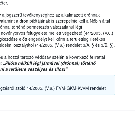
éter.
ogy a jogszerű tevékenységhez az alkalmazott drónnak
lamint a drón pilótájának is szerepelnie kell a Nébih által
rónnal történő permetezés változatlanul légi
növényorvos felügyelete mellett végezhető (44/2005. (V.6.)
zdése előtt engedélyt kell kérni a területileg illetékes
elmi osztályától (44/2005. (V.6.) rendelet 3/A. § és 3/B. §).
s a hozzá tartozó védősáv szélén a következő felirattal
i:
„Pilóta nélküli légi járművel (drónnal) történő
i a területre veszélyes és tilos!”
gzésről szóló 44/2005. (V.6.) FVM-GKM-KvVM rendelet