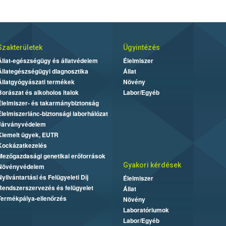
Szakterületek
Ügyintézés
Állat-egészségügy és állatvédelem
Élelmiszer
Állategészségügyi diagnosztika
Állat
Állatgyógyászati termékek
Növény
Borászat és alkoholos italok
Labor/Egyéb
Élelmiszer- és takarmánybiztonság
Élelmiszerlánc-biztonsági laborhálózat
Járványvédelem
Kiemelt ügyek, EUTR
Kockázatkezelés
Mezőgazdasági genetikai erőforrások
Gyakori kérdések
Növényvédelem
Nyilvántartási és Felügyeleti Díj
Élelmiszer
Rendszerszervezés és felügyelet
Állat
Termékpálya-ellenőrzés
Növény
Laboratóriumok
Labor/Egyéb