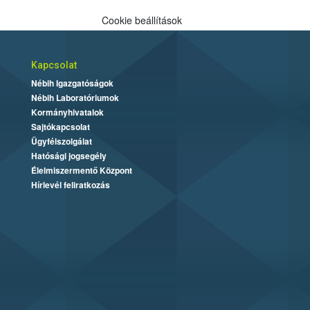
Cookie beállítások
Kapcsolat
Nébih Igazgatóságok
Nébih Laboratóriumok
Kormányhivatalok
Sajtókapcsolat
Ügyfélszolgálat
Hatósági jogsegély
Élelmiszermentő Központ
Hírlevél feliratkozás