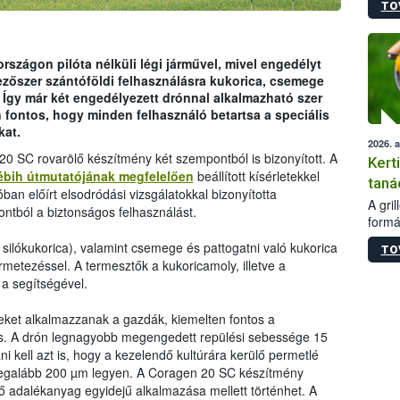
TO
módos
egész
felha
célja
rszágon pilóta nélküli légi járművel, mivel engedélyt
lehet
zőszer szántóföldi felhasználásra kukorica, csemege
Az Or
 Így már két engedélyezett drónnal alkalmazható szer
felha
 fontos, hogy minden felhasználó betartsa a speciális
terme
kat.
2026. 
20 SC rovarölő készítmény két szempontból is bizonyított. A
Kert
ébih útmutatójának megfelelően
beállított kísérletekkel
taná
óban előírt elsodródási vizsgálatokkal bizonyította
A gri
ntból a biztonságos felhasználást.
formá
romlá
silókukorica), valamint csemege és pattogatni való kukorica
TO
szapo
metezéssel. A termesztők a kukoricamoly, illetve a
sütög
a segítségével.
techni
alapa
reket alkalmazzanak a gazdák, kiemelten fontos a
higié
is. A drón legnagyobb megengedett repülési sebessége 15
hőkez
i kell azt is, hogy a kezelendő kultúrára kerülő permetlé
tárol
 legalább 200 µm legyen. A Coragen 20 SC készítmény
Hivat
ő adalékanyag egyidejű alkalmazása mellett történhet. A
a biz