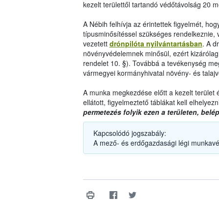
kezelt területtől tartandó védőtávolság 20 m
A Nébih felhívja az érintettek figyelmét, h
típusminősítéssel szükséges rendelkeznie, va
vezetett
drónpilóta nyilvántartásban
. A d
növényvédelemnek minősül, ezért kizárólag 
rendelet 10. §). Továbbá a tevékenység megke
vármegyei kormányhivatal növény- és talajvéd
A munka megkezdése előtt a kezelt terület é
ellátott, figyelmeztető táblákat kell elhelyezn
permetezés folyik ezen a területen, belépn
Kapcsolódó jogszabály:
A mező- és erdőgazdasági légi munkavé