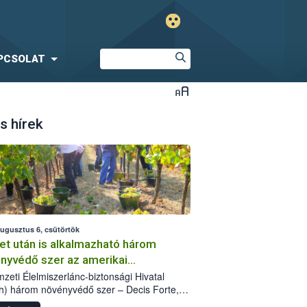
PCSOLAT
s hírek
augusztus 6, csütörtök
et után is alkalmazható három
nyvédő szer az amerikai
őkabóca ellen
zeti Élelmiszerlánc-biztonsági Hivatal
h) három növényvédő szer – Decis Forte,
an 24 EW, Oroganic – engedélyokiratát