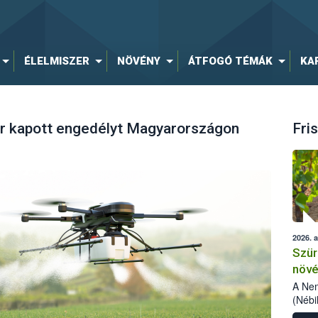
ÉLELMISZER
NÖVÉNY
ÁTFOGÓ TÉMÁK
KA
r kapott engedélyt Magyarországon
Fris
2026. 
Szür
növé
szől
A Nem
(Nébi
Klart