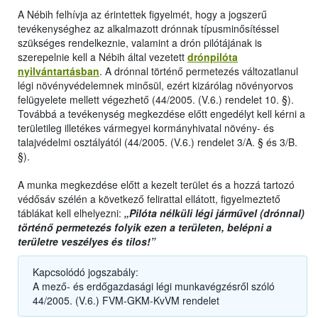
A Nébih felhívja az érintettek figyelmét, hogy a jogszerű
tevékenységhez az alkalmazott drónnak típusminősítéssel
szükséges rendelkeznie, valamint a drón pilótájának is
szerepelnie kell a Nébih által vezetett
drónpilóta
nyilvántartásban
. A drónnal történő permetezés változatlanul
légi növényvédelemnek minősül, ezért kizárólag növényorvos
felügyelete mellett végezhető (44/2005. (V.6.) rendelet 10. §).
Továbbá a tevékenység megkezdése előtt engedélyt kell kérni a
területileg illetékes vármegyei kormányhivatal növény- és
talajvédelmi osztályától (44/2005. (V.6.) rendelet 3/A. § és 3/B.
§).
A munka megkezdése előtt a kezelt terület és a hozzá tartozó
védősáv szélén a következő felirattal ellátott, figyelmeztető
táblákat kell elhelyezni:
„Pilóta nélküli légi járművel (drónnal)
történő permetezés folyik ezen a területen, belépni a
területre veszélyes és tilos!”
Kapcsolódó jogszabály:
A mező- és erdőgazdasági légi munkavégzésről szóló
44/2005. (V.6.) FVM-GKM-KvVM rendelet