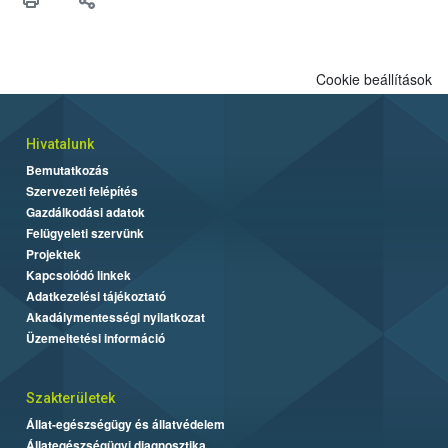
biztonsági Hivatal (Nébih) Oktatási Programja összegyűjtötte a
biztonságos grillezés legfontosabb tudnivalóit.
Cookie beállítások
Hivatalunk
Bemutatkozás
Szervezeti felépítés
Gazdálkodási adatok
Felügyeleti szervünk
Projektek
Kapcsolódó linkek
Adatkezelési tájékoztató
Akadálymentességi nyilatkozat
Üzemeltetési információ
Szakterületek
Állat-egészségügy és állatvédelem
Állategészségügyi diagnosztika