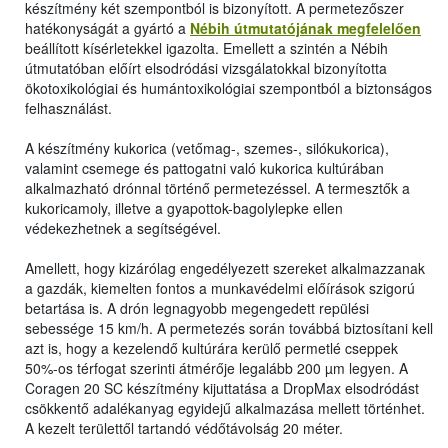
készítmény két szempontból is bizonyított. A permetezőszer
hatékonyságát a gyártó a
Nébih útmutatójának megfelelően
beállított kísérletekkel igazolta. Emellett a szintén a Nébih
útmutatóban előírt elsodródási vizsgálatokkal bizonyította
ökotoxikológiai és humántoxikológiai szempontból a biztonságos
felhasználást.
A készítmény kukorica (vetőmag-, szemes-, silókukorica),
valamint csemege és pattogatni való kukorica kultúrában
alkalmazható drónnal történő permetezéssel. A termesztők a
kukoricamoly, illetve a gyapottok-bagolylepke ellen
védekezhetnek a segítségével.
Amellett, hogy kizárólag engedélyezett szereket alkalmazzanak
a gazdák, kiemelten fontos a munkavédelmi előírások szigorú
betartása is. A drón legnagyobb megengedett repülési
sebessége 15 km/h. A permetezés során továbbá biztosítani kell
azt is, hogy a kezelendő kultúrára kerülő permetlé cseppek
50%-os térfogat szerinti átmérője legalább 200 µm legyen. A
Coragen 20 SC készítmény kijuttatása a DropMax elsodródást
csökkentő adalékanyag egyidejű alkalmazása mellett történhet.
A kezelt területtől tartandó védőtávolság 20 méter.