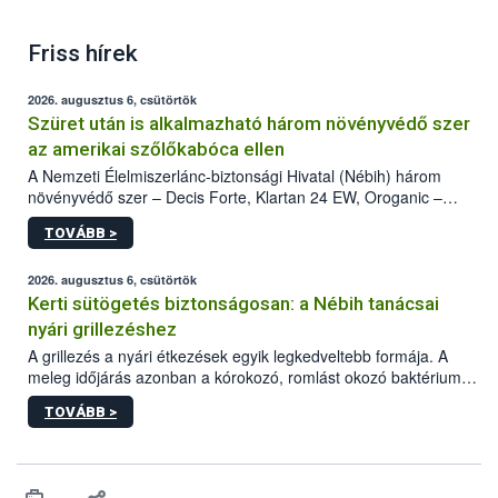
Friss hírek
2026. augusztus 6, csütörtök
Szüret után is alkalmazható három növényvédő szer
az amerikai szőlőkabóca ellen
A Nemzeti Élelmiszerlánc-biztonsági Hivatal (Nébih) három
növényvédő szer – Decis Forte, Klartan 24 EW, Oroganic –
engedélyokiratát módosította, így azok a szüretet követően,
TOVÁBB >
egészen a vesszőérettség (BBCH 91) stádiumáig
felhasználhatóak a szőlőben. A kiterjesztések célja, hogy a korai
érésű szőlőkben is legyen lehetőség a károsító elleni további
2026. augusztus 6, csütörtök
védekezésre. Az Oroganic készítmény kis kiszerelésben kiskerti
Kerti sütögetés biztonságosan: a Nébih tanácsai
felhasználók számára is elérhető és ökológiai termesztésben is
nyári grillezéshez
engedélyezett.
A grillezés a nyári étkezések egyik legkedveltebb formája. A
meleg időjárás azonban a kórokozó, romlást okozó baktériumok
gyorsabb szaporodásának is kedvez. A szabadtéri sütögetés
TOVÁBB >
ezért nem csupán a megfelelő sütési technikáról szól: legalább
ilyen fontos az alapanyagok biztonságos kezelése, az alapvető
higiéniai szabályok betartása, a megfelelő hőkezelés, valamint a
maradékok szakszerű tárolása. A Nemzeti Élelmiszerlánc-