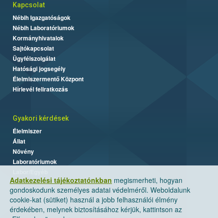
Kapcsolat
Nébih Igazgatóságok
Nébih Laboratóriumok
Kormányhivatalok
Sajtókapcsolat
Ügyfélszolgálat
Hatósági jogsegély
Élelmiszermentő Központ
Hírlevél feliratkozás
Gyakori kérdések
Élelmiszer
Állat
Növény
Laboratóriumok
Labor/Egyéb
Adatkezelési tájékoztatónkban
megismerheti, hogyan
gondoskodunk személyes adatai védelméről. Weboldalunk
cookie-kat (sütiket) használ a jobb felhasználói élmény
érdekében, melynek biztosításához kérjük, kattintson az