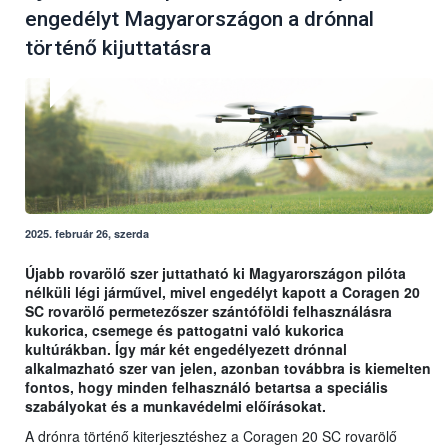
engedélyt Magyarországon a drónnal
történő kijuttatásra
2025. február 26, szerda
Újabb rovarölő szer juttatható ki Magyarországon pilóta
nélküli légi járművel, mivel engedélyt kapott a Coragen 20
SC rovarölő permetezőszer szántóföldi felhasználásra
kukorica, csemege és pattogatni való kukorica
kultúrákban. Így már két engedélyezett drónnal
alkalmazható szer van jelen, azonban továbbra is kiemelten
fontos, hogy minden felhasználó betartsa a speciális
szabályokat és a munkavédelmi előírásokat.
A drónra történő kiterjesztéshez a Coragen 20 SC rovarölő