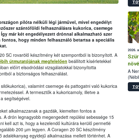
TO
kőris
jelen
talál
azono
rszágon pilóta nélküli légi járművel, mivel engedélyt
folyta
zőszer szántóföldi felhasználásra kukorica, csemege
intéz
 Így már két engedélyezett drónnal alkalmazható szer
össze
 fontos, hogy minden felhasználó betartsa a speciális
érdek
kat.
2026. 
20 SC rovarölő készítmény két szempontból is bizonyított. A
Szür
ébih útmutatójának megfelelően
beállított kísérletekkel
növé
óban előírt elsodródási vizsgálatokkal bizonyította
szől
A Nem
ntból a biztonságos felhasználást.
(Nébi
Klart
silókukorica), valamint csemege és pattogatni való kukorica
TO
módos
metezéssel. A termesztők a kukoricamoly, illetve a
egész
a segítségével.
felha
célja
reket alkalmazzanak a gazdák, kiemelten fontos a
lehet
is. A drón legnagyobb megengedett repülési sebessége 15
Az Or
i kell azt is, hogy a kezelendő kultúrára kerülő permetlé
felha
 legalább 200 µm legyen. A Coragen 20 SC készítmény
terme
ő adalékanyag egyidejű alkalmazása mellett történhet. A