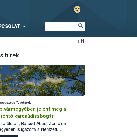
PCSOLAT
s hírek
augusztus 7, péntek
b vármegyében jelent meg a
srontó karcsúdíszbogár
 területen, Borsod-Abaúj-Zemplén
gyében is igazolta a Nemzeti
iszerlánc-biztonsági Hivatal (Nébih) a