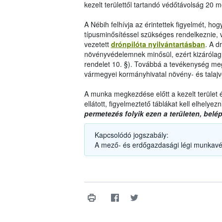
kezelt területtől tartandó védőtávolság 20 m
A Nébih felhívja az érintettek figyelmét, h
típusminősítéssel szükséges rendelkeznie, va
vezetett
drónpilóta nyilvántartásban
. A d
növényvédelemnek minősül, ezért kizárólag 
rendelet 10. §). Továbbá a tevékenység megke
vármegyei kormányhivatal növény- és talajvéd
A munka megkezdése előtt a kezelt terület é
ellátott, figyelmeztető táblákat kell elhelyezn
permetezés folyik ezen a területen, belépn
Kapcsolódó jogszabály:
A mező- és erdőgazdasági légi munkavé