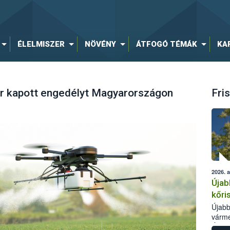
ÉLELMISZER
NÖVÉNY
ÁTFOGÓ TÉMÁK
KA
r kapott engedélyt Magyarországon
Fris
2026. 
Újab
kőri
Újabb
várme
Élelm