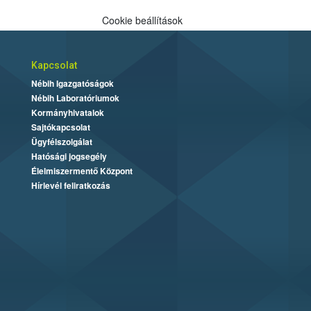
Cookie beállítások
Kapcsolat
Nébih Igazgatóságok
Nébih Laboratóriumok
Kormányhivatalok
Sajtókapcsolat
Ügyfélszolgálat
Hatósági jogsegély
Élelmiszermentő Központ
Hírlevél feliratkozás