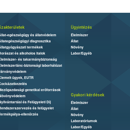
Szakterületek
Ügyintézés
Állat-egészségügy és állatvédelem
Élelmiszer
Állategészségügyi diagnosztika
Állat
Állatgyógyászati termékek
Növény
Borászat és alkoholos italok
Labor/Egyéb
Élelmiszer- és takarmánybiztonság
Élelmiszerlánc-biztonsági laborhálózat
Járványvédelem
Kiemelt ügyek, EUTR
Kockázatkezelés
Mezőgazdasági genetikai erőforrások
Gyakori kérdések
Növényvédelem
Nyilvántartási és Felügyeleti Díj
Élelmiszer
Rendszerszervezés és felügyelet
Állat
Termékpálya-ellenőrzés
Növény
Laboratóriumok
Labor/Egyéb