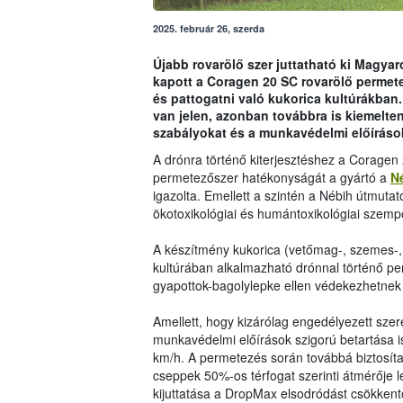
2025. február 26, szerda
Újabb rovarölő szer juttatható ki Magyaro
kapott a Coragen 20 SC rovarölő permete
és pattogatni való kukorica kultúrákban.
van jelen, azonban továbbra is kiemelten
szabályokat és a munkavédelmi előíráso
A drónra történő kiterjesztéshez a Coragen 
permetezőszer hatékonyságát a gyártó a
N
igazolta. Emellett a szintén a Nébih útmutat
ökotoxikológiai és humántoxikológiai szempo
A készítmény kukorica (vetőmag-, szemes-, 
kultúrában alkalmazható drónnal történő per
gyapottok-bagolylepke ellen védekezhetnek 
Amellett, hogy kizárólag engedélyezett sze
munkavédelmi előírások szigorú betartása 
km/h. A permetezés során továbbá biztosítan
cseppek 50%-os térfogat szerinti átmérője
kijuttatása a DropMax elsodródást csökkent