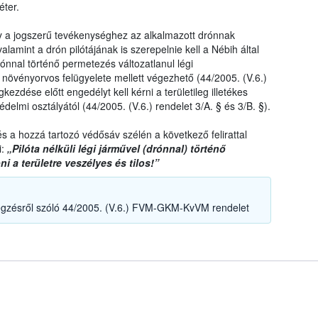
éter.
ogy a jogszerű tevékenységhez az alkalmazott drónnak
lamint a drón pilótájának is szerepelnie kell a Nébih által
rónnal történő permetezés változatlanul légi
növényorvos felügyelete mellett végezhető (44/2005. (V.6.)
zdése előtt engedélyt kell kérni a területileg illetékes
elmi osztályától (44/2005. (V.6.) rendelet 3/A. § és 3/B. §).
s a hozzá tartozó védősáv szélén a következő felirattal
i:
„Pilóta nélküli légi járművel (drónnal) történő
i a területre veszélyes és tilos!”
gzésről szóló 44/2005. (V.6.) FVM-GKM-KvVM rendelet