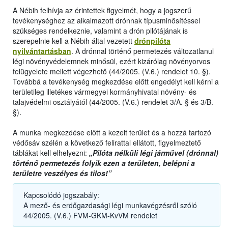
A Nébih felhívja az érintettek figyelmét, hogy a jogszerű
tevékenységhez az alkalmazott drónnak típusminősítéssel
szükséges rendelkeznie, valamint a drón pilótájának is
szerepelnie kell a Nébih által vezetett
drónpilóta
nyilvántartásban
. A drónnal történő permetezés változatlanul
légi növényvédelemnek minősül, ezért kizárólag növényorvos
felügyelete mellett végezhető (44/2005. (V.6.) rendelet 10. §).
Továbbá a tevékenység megkezdése előtt engedélyt kell kérni a
területileg illetékes vármegyei kormányhivatal növény- és
talajvédelmi osztályától (44/2005. (V.6.) rendelet 3/A. § és 3/B.
§).
A munka megkezdése előtt a kezelt terület és a hozzá tartozó
védősáv szélén a következő felirattal ellátott, figyelmeztető
táblákat kell elhelyezni:
„Pilóta nélküli légi járművel (drónnal)
történő permetezés folyik ezen a területen, belépni a
területre veszélyes és tilos!”
Kapcsolódó jogszabály:
A mező- és erdőgazdasági légi munkavégzésről szóló
44/2005. (V.6.) FVM-GKM-KvVM rendelet