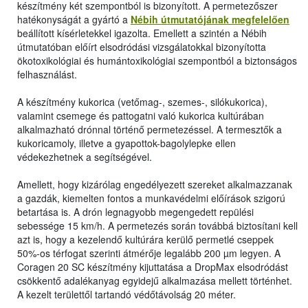
készítmény két szempontból is bizonyított. A permetezőszer
hatékonyságát a gyártó a
Nébih útmutatójának megfelelően
beállított kísérletekkel igazolta. Emellett a szintén a Nébih
útmutatóban előírt elsodródási vizsgálatokkal bizonyította
ökotoxikológiai és humántoxikológiai szempontból a biztonságos
felhasználást.
A készítmény kukorica (vetőmag-, szemes-, silókukorica),
valamint csemege és pattogatni való kukorica kultúrában
alkalmazható drónnal történő permetezéssel. A termesztők a
kukoricamoly, illetve a gyapottok-bagolylepke ellen
védekezhetnek a segítségével.
Amellett, hogy kizárólag engedélyezett szereket alkalmazzanak
a gazdák, kiemelten fontos a munkavédelmi előírások szigorú
betartása is. A drón legnagyobb megengedett repülési
sebessége 15 km/h. A permetezés során továbbá biztosítani kell
azt is, hogy a kezelendő kultúrára kerülő permetlé cseppek
50%-os térfogat szerinti átmérője legalább 200 µm legyen. A
Coragen 20 SC készítmény kijuttatása a DropMax elsodródást
csökkentő adalékanyag egyidejű alkalmazása mellett történhet.
A kezelt területtől tartandó védőtávolság 20 méter.