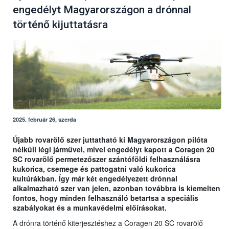
engedélyt Magyarországon a drónnal
történő kijuttatásra
2025. február 26, szerda
Újabb rovarölő szer juttatható ki Magyarországon pilóta
nélküli légi járművel, mivel engedélyt kapott a Coragen 20
SC rovarölő permetezőszer szántóföldi felhasználásra
kukorica, csemege és pattogatni való kukorica
kultúrákban. Így már két engedélyezett drónnal
alkalmazható szer van jelen, azonban továbbra is kiemelten
fontos, hogy minden felhasználó betartsa a speciális
szabályokat és a munkavédelmi előírásokat.
A drónra történő kiterjesztéshez a Coragen 20 SC rovarölő