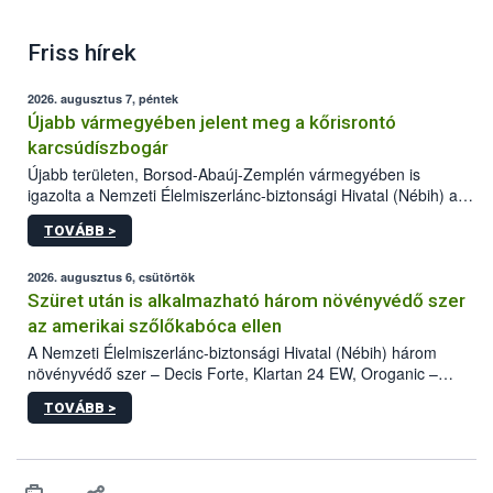
Friss hírek
2026. augusztus 7, péntek
Újabb vármegyében jelent meg a kőrisrontó
karcsúdíszbogár
Újabb területen, Borsod-Abaúj-Zemplén vármegyében is
igazolta a Nemzeti Élelmiszerlánc-biztonsági Hivatal (Nébih) a
kőrisrontó karcsúdíszbogár (Agrilus planipennis) jelenlétét. A
TOVÁBB >
kártevőt nem csak színcsapdában találták meg, de már fertőzött
fában is azonosították. A növényvédelmi szakemberek folytatják
az intenzív felderítést, emellett az intézkedéseket a szlovák
2026. augusztus 6, csütörtök
hatósággal is összehangolják a terjedés megállítása érdekében.
Szüret után is alkalmazható három növényvédő szer
az amerikai szőlőkabóca ellen
A Nemzeti Élelmiszerlánc-biztonsági Hivatal (Nébih) három
növényvédő szer – Decis Forte, Klartan 24 EW, Oroganic –
engedélyokiratát módosította, így azok a szüretet követően,
TOVÁBB >
egészen a vesszőérettség (BBCH 91) stádiumáig
felhasználhatóak a szőlőben. A kiterjesztések célja, hogy a korai
érésű szőlőkben is legyen lehetőség a károsító elleni további
védekezésre. Az Oroganic készítmény kis kiszerelésben kiskerti