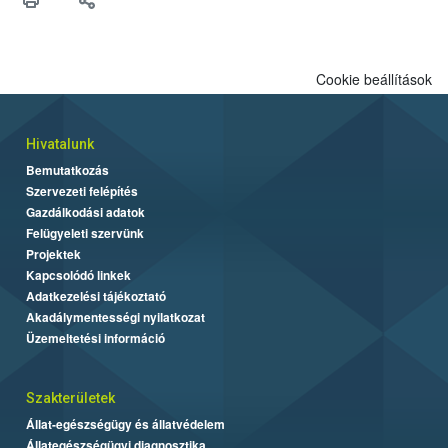
felhasználók számára is elérhető és ökológiai termesztésben is
engedélyezett.
Cookie beállítások
Hivatalunk
Bemutatkozás
Szervezeti felépítés
Gazdálkodási adatok
Felügyeleti szervünk
Projektek
Kapcsolódó linkek
Adatkezelési tájékoztató
Akadálymentességi nyilatkozat
Üzemeltetési információ
Szakterületek
Állat-egészségügy és állatvédelem
Állategészségügyi diagnosztika