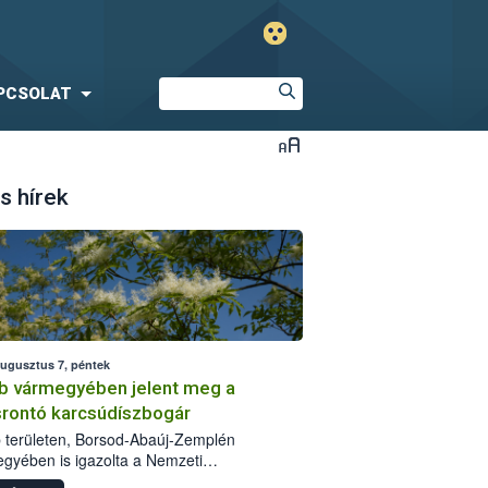
PCSOLAT
s hírek
augusztus 7, péntek
b vármegyében jelent meg a
srontó karcsúdíszbogár
 területen, Borsod-Abaúj-Zemplén
gyében is igazolta a Nemzeti
iszerlánc-biztonsági Hivatal (Nébih) a