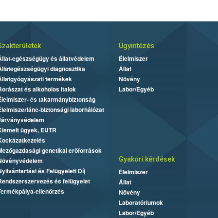
Szakterületek
Ügyintézés
Állat-egészségügy és állatvédelem
Élelmiszer
Állategészségügyi diagnosztika
Állat
Állatgyógyászati termékek
Növény
Borászat és alkoholos italok
Labor/Egyéb
Élelmiszer- és takarmánybiztonság
Élelmiszerlánc-biztonsági laborhálózat
Járványvédelem
Kiemelt ügyek, EUTR
Kockázatkezelés
Mezőgazdasági genetikai erőforrások
Gyakori kérdések
Növényvédelem
Nyilvántartási és Felügyeleti Díj
Élelmiszer
Rendszerszervezés és felügyelet
Állat
Termékpálya-ellenőrzés
Növény
Laboratóriumok
Labor/Egyéb