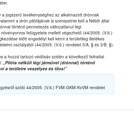
éter.
ogy a jogszerű tevékenységhez az alkalmazott drónnak
lamint a drón pilótájának is szerepelnie kell a Nébih által
rónnal történő permetezés változatlanul légi
növényorvos felügyelete mellett végezhető (44/2005. (V.6.)
zdése előtt engedélyt kell kérni a területileg illetékes
elmi osztályától (44/2005. (V.6.) rendelet 3/A. § és 3/B. §).
s a hozzá tartozó védősáv szélén a következő felirattal
i:
„Pilóta nélküli légi járművel (drónnal) történő
i a területre veszélyes és tilos!”
gzésről szóló 44/2005. (V.6.) FVM-GKM-KvVM rendelet