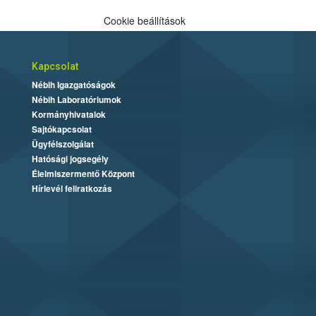
Cookie beállítások
Kapcsolat
Nébih Igazgatóságok
Nébih Laboratóriumok
Kormányhivatalok
Sajtókapcsolat
Ügyfélszolgálat
Hatósági jogsegély
Élelmiszermentő Központ
Hírlevél feliratkozás