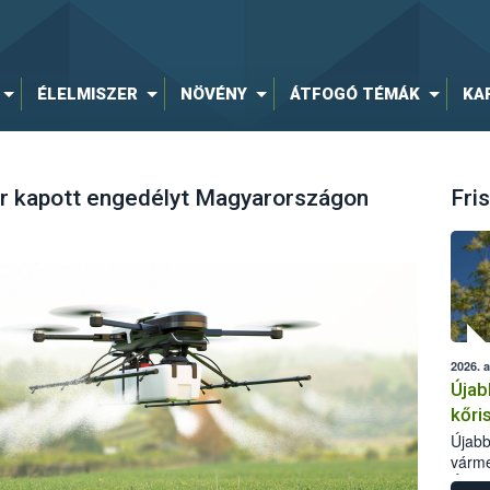
ÉLELMISZER
NÖVÉNY
ÁTFOGÓ TÉMÁK
KA
r kapott engedélyt Magyarországon
Fris
2026. 
Újab
kőri
Újabb
várme
Élelm