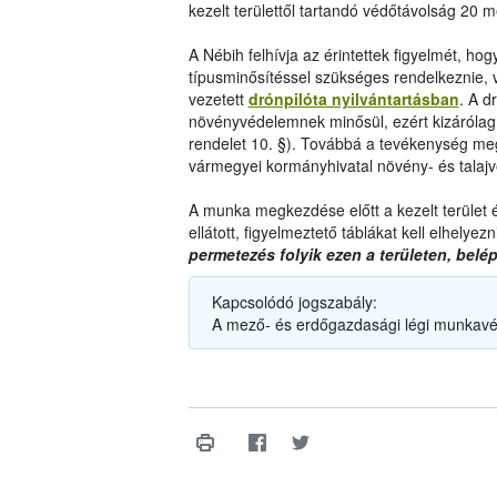
kezelt területtől tartandó védőtávolság 20 m
A Nébih felhívja az érintettek figyelmét, h
típusminősítéssel szükséges rendelkeznie, va
vezetett
drónpilóta nyilvántartásban
. A d
növényvédelemnek minősül, ezért kizárólag 
rendelet 10. §). Továbbá a tevékenység megke
vármegyei kormányhivatal növény- és talajvéd
A munka megkezdése előtt a kezelt terület é
ellátott, figyelmeztető táblákat kell elhelyezn
permetezés folyik ezen a területen, belépn
Kapcsolódó jogszabály:
A mező- és erdőgazdasági légi munkavé