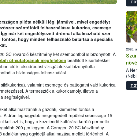
TO
kőris
jelen
talál
azono
rszágon pilóta nélküli légi járművel, mivel engedélyt
folyta
zőszer szántóföldi felhasználásra kukorica, csemege
intéz
 Így már két engedélyezett drónnal alkalmazható szer
össze
 fontos, hogy minden felhasználó betartsa a speciális
érdek
kat.
2026. 
20 SC rovarölő készítmény két szempontból is bizonyított. A
Szür
ébih útmutatójának megfelelően
beállított kísérletekkel
növé
óban előírt elsodródási vizsgálatokkal bizonyította
szől
A Nem
ntból a biztonságos felhasználást.
(Nébi
Klart
silókukorica), valamint csemege és pattogatni való kukorica
TO
módos
metezéssel. A termesztők a kukoricamoly, illetve a
egész
a segítségével.
felha
célja
reket alkalmazzanak a gazdák, kiemelten fontos a
lehet
is. A drón legnagyobb megengedett repülési sebessége 15
Az Or
i kell azt is, hogy a kezelendő kultúrára kerülő permetlé
felha
 legalább 200 µm legyen. A Coragen 20 SC készítmény
terme
ő adalékanyag egyidejű alkalmazása mellett történhet. A