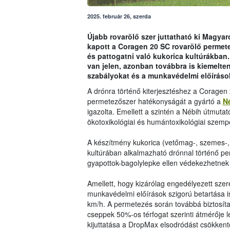
2025. február 26, szerda
Újabb rovarölő szer juttatható ki Magyaro
kapott a Coragen 20 SC rovarölő permete
és pattogatni való kukorica kultúrákban.
van jelen, azonban továbbra is kiemelten
szabályokat és a munkavédelmi előíráso
A drónra történő kiterjesztéshez a Coragen 
permetezőszer hatékonyságát a gyártó a
N
igazolta. Emellett a szintén a Nébih útmutat
ökotoxikológiai és humántoxikológiai szempo
A készítmény kukorica (vetőmag-, szemes-, 
kultúrában alkalmazható drónnal történő per
gyapottok-bagolylepke ellen védekezhetnek 
Amellett, hogy kizárólag engedélyezett sze
munkavédelmi előírások szigorú betartása 
km/h. A permetezés során továbbá biztosítan
cseppek 50%-os térfogat szerinti átmérője
kijuttatása a DropMax elsodródást csökkent