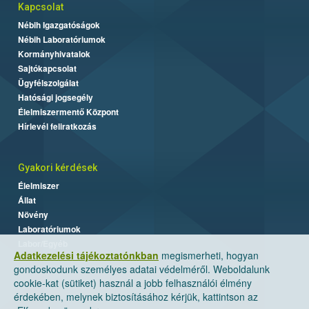
Kapcsolat
Nébih Igazgatóságok
Nébih Laboratóriumok
Kormányhivatalok
Sajtókapcsolat
Ügyfélszolgálat
Hatósági jogsegély
Élelmiszermentő Központ
Hírlevél feliratkozás
Gyakori kérdések
Élelmiszer
Állat
Növény
Laboratóriumok
Labor/Egyéb
Adatkezelési tájékoztatónkban
megismerheti, hogyan
gondoskodunk személyes adatai védelméről. Weboldalunk
cookie-kat (sütiket) használ a jobb felhasználói élmény
érdekében, melynek biztosításához kérjük, kattintson az