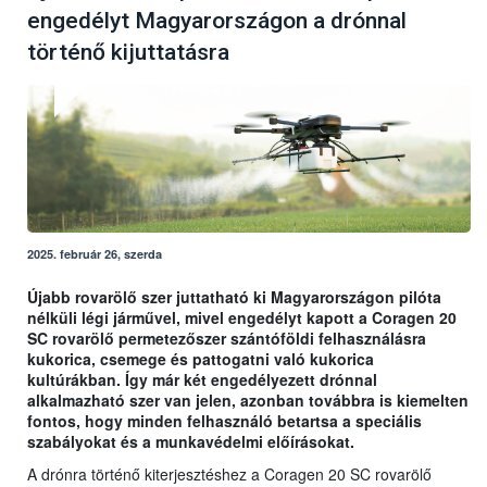
engedélyt Magyarországon a drónnal
történő kijuttatásra
2025. február 26, szerda
Újabb rovarölő szer juttatható ki Magyarországon pilóta
nélküli légi járművel, mivel engedélyt kapott a Coragen 20
SC rovarölő permetezőszer szántóföldi felhasználásra
kukorica, csemege és pattogatni való kukorica
kultúrákban. Így már két engedélyezett drónnal
alkalmazható szer van jelen, azonban továbbra is kiemelten
fontos, hogy minden felhasználó betartsa a speciális
szabályokat és a munkavédelmi előírásokat.
A drónra történő kiterjesztéshez a Coragen 20 SC rovarölő