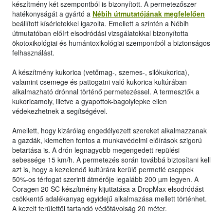
készítmény két szempontból is bizonyított. A permetezőszer
hatékonyságát a gyártó a
Nébih útmutatójának megfelelően
beállított kísérletekkel igazolta. Emellett a szintén a Nébih
útmutatóban előírt elsodródási vizsgálatokkal bizonyította
ökotoxikológiai és humántoxikológiai szempontból a biztonságos
felhasználást.
A készítmény kukorica (vetőmag-, szemes-, silókukorica),
valamint csemege és pattogatni való kukorica kultúrában
alkalmazható drónnal történő permetezéssel. A termesztők a
kukoricamoly, illetve a gyapottok-bagolylepke ellen
védekezhetnek a segítségével.
Amellett, hogy kizárólag engedélyezett szereket alkalmazzanak
a gazdák, kiemelten fontos a munkavédelmi előírások szigorú
betartása is. A drón legnagyobb megengedett repülési
sebessége 15 km/h. A permetezés során továbbá biztosítani kell
azt is, hogy a kezelendő kultúrára kerülő permetlé cseppek
50%-os térfogat szerinti átmérője legalább 200 µm legyen. A
Coragen 20 SC készítmény kijuttatása a DropMax elsodródást
csökkentő adalékanyag egyidejű alkalmazása mellett történhet.
A kezelt területtől tartandó védőtávolság 20 méter.