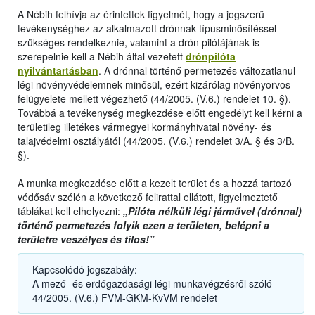
A Nébih felhívja az érintettek figyelmét, hogy a jogszerű
tevékenységhez az alkalmazott drónnak típusminősítéssel
szükséges rendelkeznie, valamint a drón pilótájának is
szerepelnie kell a Nébih által vezetett
drónpilóta
nyilvántartásban
. A drónnal történő permetezés változatlanul
légi növényvédelemnek minősül, ezért kizárólag növényorvos
felügyelete mellett végezhető (44/2005. (V.6.) rendelet 10. §).
Továbbá a tevékenység megkezdése előtt engedélyt kell kérni a
területileg illetékes vármegyei kormányhivatal növény- és
talajvédelmi osztályától (44/2005. (V.6.) rendelet 3/A. § és 3/B.
§).
A munka megkezdése előtt a kezelt terület és a hozzá tartozó
védősáv szélén a következő felirattal ellátott, figyelmeztető
táblákat kell elhelyezni:
„Pilóta nélküli légi járművel (drónnal)
történő permetezés folyik ezen a területen, belépni a
területre veszélyes és tilos!”
Kapcsolódó jogszabály:
A mező- és erdőgazdasági légi munkavégzésről szóló
44/2005. (V.6.) FVM-GKM-KvVM rendelet