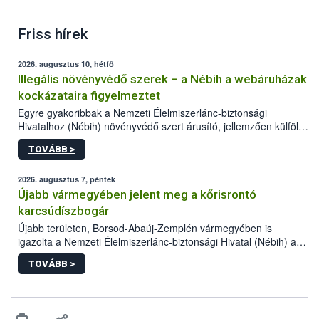
Friss hírek
2026. augusztus 10, hétfő
Illegális növényvédő szerek – a Nébih a webáruházak
kockázataira figyelmeztet
Egyre gyakoribbak a Nemzeti Élelmiszerlánc-biztonsági
Hivatalhoz (Nébih) növényvédő szert árusító, jellemzően külföldi
honlapok kapcsán érkező bejelentések. Emellett az ilyen
TOVÁBB >
termékeket kínáló kéretlen online reklámok mennyisége is
számottevően megnövekedett az elmúlt időszakban. A Nébih
összegyűjtötte az illegális növényvédő szerek kapcsán
2026. augusztus 7, péntek
előforduló árulkodó jeleket, valamint a webáruházakból való
Újabb vármegyében jelent meg a kőrisrontó
vásárlás kockázatait.
karcsúdíszbogár
Újabb területen, Borsod-Abaúj-Zemplén vármegyében is
igazolta a Nemzeti Élelmiszerlánc-biztonsági Hivatal (Nébih) a
kőrisrontó karcsúdíszbogár (Agrilus planipennis) jelenlétét. A
TOVÁBB >
kártevőt nem csak színcsapdában találták meg, de már fertőzött
fában is azonosították. A növényvédelmi szakemberek folytatják
az intenzív felderítést, emellett az intézkedéseket a szlovák
hatósággal is összehangolják a terjedés megállítása érdekében.