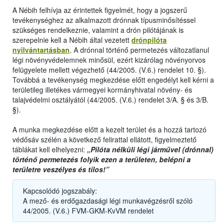
A Nébih felhívja az érintettek figyelmét, hogy a jogszerű
tevékenységhez az alkalmazott drónnak típusminősítéssel
szükséges rendelkeznie, valamint a drón pilótájának is
szerepelnie kell a Nébih által vezetett
drónpilóta
nyilvántartásban
. A drónnal történő permetezés változatlanul
légi növényvédelemnek minősül, ezért kizárólag növényorvos
felügyelete mellett végezhető (44/2005. (V.6.) rendelet 10. §).
Továbbá a tevékenység megkezdése előtt engedélyt kell kérni a
területileg illetékes vármegyei kormányhivatal növény- és
talajvédelmi osztályától (44/2005. (V.6.) rendelet 3/A. § és 3/B.
§).
A munka megkezdése előtt a kezelt terület és a hozzá tartozó
védősáv szélén a következő felirattal ellátott, figyelmeztető
táblákat kell elhelyezni:
„Pilóta nélküli légi járművel (drónnal)
történő permetezés folyik ezen a területen, belépni a
területre veszélyes és tilos!”
Kapcsolódó jogszabály:
A mező- és erdőgazdasági légi munkavégzésről szóló
44/2005. (V.6.) FVM-GKM-KvVM rendelet