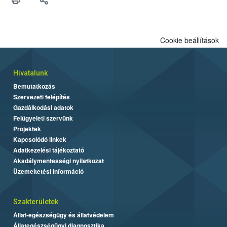
felhasználók számára is elérhető és ökológiai termesztésben is
engedélyezett.
Cookie beállítások
Hivatalunk
Bemutatkozás
Szervezeti felépítés
Gazdálkodási adatok
Felügyeleti szervünk
Projektek
Kapcsolódó linkek
Adatkezelési tájékoztató
Akadálymentességi nyilatkozat
Üzemeltetési információ
Szakterületek
Állat-egészségügy és állatvédelem
Állategészségügyi diagnosztika