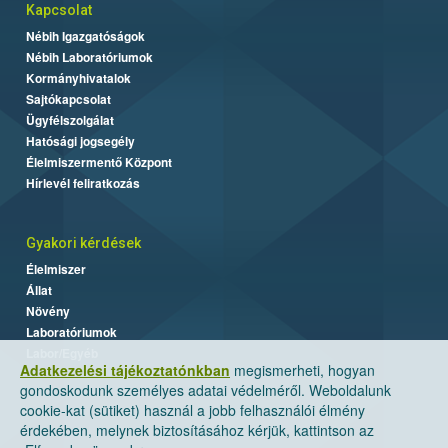
Kapcsolat
Nébih Igazgatóságok
Nébih Laboratóriumok
Kormányhivatalok
Sajtókapcsolat
Ügyfélszolgálat
Hatósági jogsegély
Élelmiszermentő Központ
Hírlevél feliratkozás
Gyakori kérdések
Élelmiszer
Állat
Növény
Laboratóriumok
Labor/Egyéb
Adatkezelési tájékoztatónkban
megismerheti, hogyan
gondoskodunk személyes adatai védelméről. Weboldalunk
cookie-kat (sütiket) használ a jobb felhasználói élmény
érdekében, melynek biztosításához kérjük, kattintson az