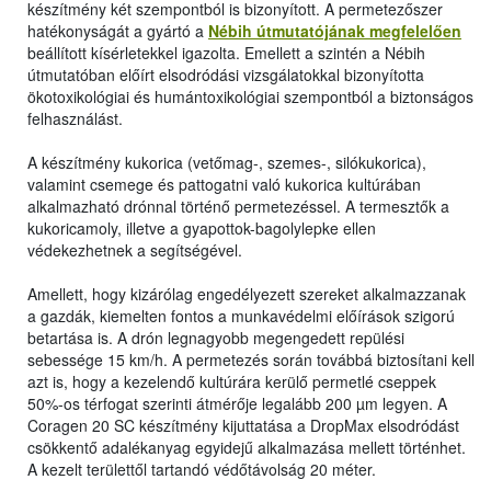
készítmény két szempontból is bizonyított. A permetezőszer
hatékonyságát a gyártó a
Nébih útmutatójának megfelelően
beállított kísérletekkel igazolta. Emellett a szintén a Nébih
útmutatóban előírt elsodródási vizsgálatokkal bizonyította
ökotoxikológiai és humántoxikológiai szempontból a biztonságos
felhasználást.
A készítmény kukorica (vetőmag-, szemes-, silókukorica),
valamint csemege és pattogatni való kukorica kultúrában
alkalmazható drónnal történő permetezéssel. A termesztők a
kukoricamoly, illetve a gyapottok-bagolylepke ellen
védekezhetnek a segítségével.
Amellett, hogy kizárólag engedélyezett szereket alkalmazzanak
a gazdák, kiemelten fontos a munkavédelmi előírások szigorú
betartása is. A drón legnagyobb megengedett repülési
sebessége 15 km/h. A permetezés során továbbá biztosítani kell
azt is, hogy a kezelendő kultúrára kerülő permetlé cseppek
50%-os térfogat szerinti átmérője legalább 200 µm legyen. A
Coragen 20 SC készítmény kijuttatása a DropMax elsodródást
csökkentő adalékanyag egyidejű alkalmazása mellett történhet.
A kezelt területtől tartandó védőtávolság 20 méter.