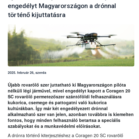
engedélyt Magyarországon a drónnal
történő kijuttatásra
2025. február 26, szerda
Újabb rovarölő szer juttatható ki Magyarországon pilóta
nélküli légi járművel, mivel engedélyt kapott a Coragen 20
SC rovarölő permetezőszer szántóföldi felhasználásra
kukorica, csemege és pattogatni való kukorica
kultúrákban. Így már két engedélyezett drónnal
alkalmazható szer van jelen, azonban továbbra is kiemelten
fontos, hogy minden felhasználó betartsa a speciális
szabályokat és a munkavédelmi előírásokat.
A drónra történő kiterjesztéshez a Coragen 20 SC rovarölő