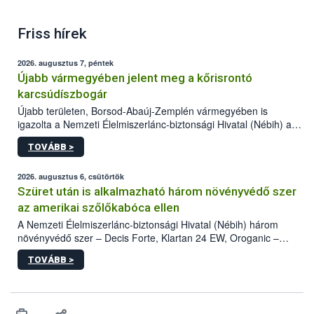
Friss hírek
2026. augusztus 7, péntek
Újabb vármegyében jelent meg a kőrisrontó
karcsúdíszbogár
Újabb területen, Borsod-Abaúj-Zemplén vármegyében is
igazolta a Nemzeti Élelmiszerlánc-biztonsági Hivatal (Nébih) a
kőrisrontó karcsúdíszbogár (Agrilus planipennis) jelenlétét. A
TOVÁBB >
kártevőt nem csak színcsapdában találták meg, de már fertőzött
fában is azonosították. A növényvédelmi szakemberek folytatják
az intenzív felderítést, emellett az intézkedéseket a szlovák
2026. augusztus 6, csütörtök
hatósággal is összehangolják a terjedés megállítása érdekében.
Szüret után is alkalmazható három növényvédő szer
az amerikai szőlőkabóca ellen
A Nemzeti Élelmiszerlánc-biztonsági Hivatal (Nébih) három
növényvédő szer – Decis Forte, Klartan 24 EW, Oroganic –
engedélyokiratát módosította, így azok a szüretet követően,
TOVÁBB >
egészen a vesszőérettség (BBCH 91) stádiumáig
felhasználhatóak a szőlőben. A kiterjesztések célja, hogy a korai
érésű szőlőkben is legyen lehetőség a károsító elleni további
védekezésre. Az Oroganic készítmény kis kiszerelésben kiskerti