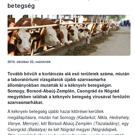
betegség
2015. október 22, csütörtök
Tovább bővült a korlátozás alá eső területek száma, miután
a laboratóriumi vizsgálatok újabb szarvasmarha
állományokban mutatták ki a kéknyelv betegséget.
Somogy, Borsod-Abaúj-Zemplén, Csongrád és Nógrád
megyékben találtak a kéknyelv betegség vírusával fertőzött
szarvasmarhákat.
A kéknyelv betegség újabb hazai kitörései kerültek
megállapításra, miután hat Somogy
(Kadarkút, Nikla, Hedrehely,
Visnye, Mernye)
, két Borsod-Abaúj-Zemplén
(Tiszaladány)
, egy
Csongrád
(Balástya)
és két Nógrád megyei
(Nógrádsipek,