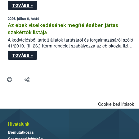
állomás a Kis Rókus utca 15. szám alatti, Czigler Győző által
TOVÁBB >
tervezett új épületébe.
2026. július 6, hétfő
Az ebek viselkedésének megítélésében jártas
szakértők listája
A kedvtelésből tartott állatok tartásáról és forgalmazásáról szóló
41/2010. (II. 26.) Korm.rendelet szabályozza az eb okozta fizikai
sérülés, illetve ennek veszélye keletkezésekor felmerülő
TOVÁBB >
hatósági feladatokat, valamint a veszélyes eb tartását és annak
engedélyezését. Ezen eljárások során szükség esetén be kell
vonni az ebek viselkedésének megítélésében jártas szakértőt.
Cookie beállítások
Hivatalunk
Bemutatkozás
Szervezeti felépítés