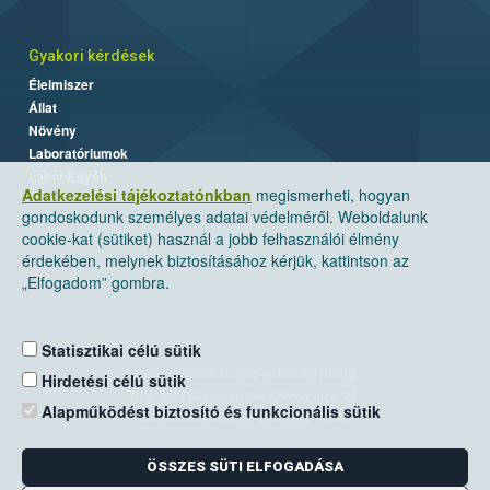
Gyakori kérdések
Élelmiszer
Állat
Növény
Laboratóriumok
Labor/Egyéb
Adatkezelési tájékoztatónkban
megismerheti, hogyan
gondoskodunk személyes adatai védelméről. Weboldalunk
cookie-kat (sütiket) használ a jobb felhasználói élmény
érdekében, melynek biztosításához kérjük, kattintson az
„Elfogadom” gombra.
Statisztikai célú sütik
Nemzeti Élelmiszerlánc-biztonsági Hivatal
Hirdetési célú sütik
Cím: 1024 Budapest, Keleti Károly utca. 24.
Alapműködést biztosító és funkcionális sütik
Levelezési cím: 1525 Budapest. Pf. 30.
ÖSSZES SÜTI ELFOGADÁSA
E-mail:
ugyfelszolgalat@nebih.gov.hu