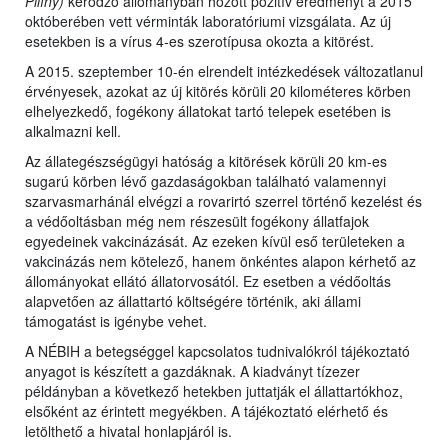
Pilíny)
kérődző állományban hozott pozitív eredményt a 2015
októberében vett vérminták laboratóriumi vizsgálata. Az új
esetekben is a vírus 4-es szerotípusa okozta a kitörést.
A 2015. szeptember 10-én elrendelt intézkedések változatlanul
érvényesek, azokat az új kitörés körüli 20 kilométeres körben
elhelyezkedő, fogékony állatokat tartó telepek esetében is
alkalmazni kell.
Az állategészségügyi hatóság a kitörések körüli 20 km-es
sugarú körben lévő gazdaságokban található valamennyi
szarvasmarhánál elvégzi a rovarirtó szerrel történő kezelést és
a védőoltásban még nem részesült fogékony állatfajok
egyedeinek vakcinázását. Az ezeken kívül eső területeken a
vakcinázás nem kötelező, hanem önkéntes alapon kérhető az
állományokat ellátó állatorvosától. Ez esetben a védőoltás
alapvetően az állattartó költségére történik, aki állami
támogatást is igénybe vehet.
A NÉBIH a betegséggel kapcsolatos tudnivalókról tájékoztató
anyagot is készített a gazdáknak. A kiadványt tízezer
példányban a következő hetekben juttatják el állattartókhoz,
elsőként az érintett megyékben. A tájékoztató elérhető és
letölthető a hivatal honlapjáról is.