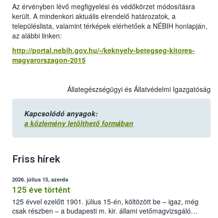
Az érvényben lévő megfigyelési és védőkörzet módosításra
került. A mindenkori aktuális elrendelő határozatok, a
településlista, valamint térképek elérhetőek a NÉBIH honlapján,
az alábbi linken:
http://portal.nebih.gov.hu/-/keknyelv-betegseg-kitores-
magyarorszagon-2015
Állategészségügyi és Állatvédelmi Igazgatóság
Kapcsolódó anyagok:
a közlemény letölthető formában
Friss hírek
2026. július 15, szerda
125 éve történt
125 évvel ezelőtt 1901. július 15-én, költözött be – igaz, még
csak részben – a budapesti m. kir. állami vetőmagvizsgáló