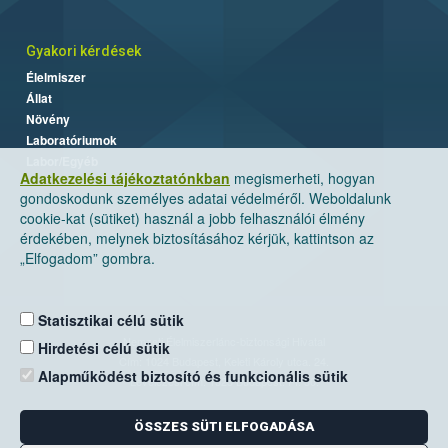
Gyakori kérdések
Élelmiszer
Állat
Növény
Laboratóriumok
Labor/Egyéb
Adatkezelési tájékoztatónkban
megismerheti, hogyan
gondoskodunk személyes adatai védelméről. Weboldalunk
cookie-kat (sütiket) használ a jobb felhasználói élmény
érdekében, melynek biztosításához kérjük, kattintson az
„Elfogadom” gombra.
Statisztikai célú sütik
Nemzeti Élelmiszerlánc-biztonsági Hivatal
Hirdetési célú sütik
Cím: 1024 Budapest, Keleti Károly utca. 24.
Alapműködést biztosító és funkcionális sütik
Levelezési cím: 1525 Budapest. Pf. 30.
ÖSSZES SÜTI ELFOGADÁSA
E-mail:
ugyfelszolgalat@nebih.gov.hu