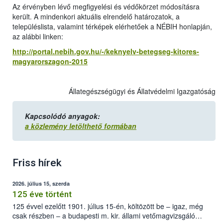
Az érvényben lévő megfigyelési és védőkörzet módosításra
került. A mindenkori aktuális elrendelő határozatok, a
településlista, valamint térképek elérhetőek a NÉBIH honlapján,
az alábbi linken:
http://portal.nebih.gov.hu/-/keknyelv-betegseg-kitores-
magyarorszagon-2015
Állategészségügyi és Állatvédelmi Igazgatóság
Kapcsolódó anyagok:
a közlemény letölthető formában
Friss hírek
2026. július 15, szerda
125 éve történt
125 évvel ezelőtt 1901. július 15-én, költözött be – igaz, még
csak részben – a budapesti m. kir. állami vetőmagvizsgáló