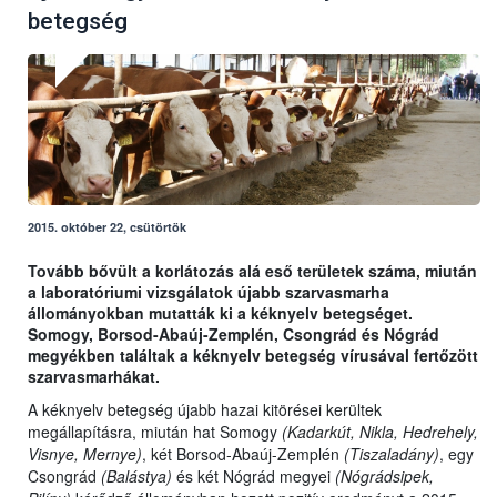
betegség
2015. október 22, csütörtök
Tovább bővült a korlátozás alá eső területek száma, miután
a laboratóriumi vizsgálatok újabb szarvasmarha
állományokban mutatták ki a kéknyelv betegséget.
Somogy, Borsod-Abaúj-Zemplén, Csongrád és Nógrád
megyékben találtak a kéknyelv betegség vírusával fertőzött
szarvasmarhákat.
A kéknyelv betegség újabb hazai kitörései kerültek
megállapításra, miután hat Somogy
(Kadarkút, Nikla, Hedrehely,
Visnye, Mernye)
, két Borsod-Abaúj-Zemplén
(Tiszaladány)
, egy
Csongrád
(Balástya)
és két Nógrád megyei
(Nógrádsipek,