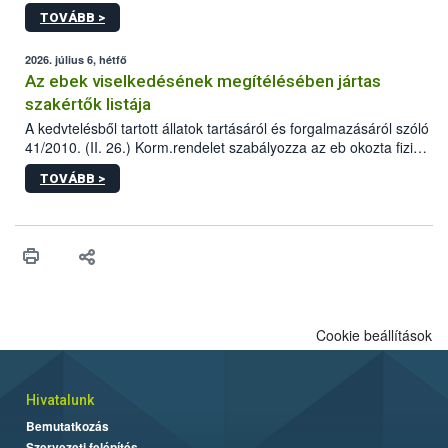
állomás a Kis Rókus utca 15. szám alatti, Czigler Győző által
TOVÁBB >
tervezett új épületébe.
2026. július 6, hétfő
Az ebek viselkedésének megítélésében jártas
szakértők listája
A kedvtelésből tartott állatok tartásáról és forgalmazásáról szóló
41/2010. (II. 26.) Korm.rendelet szabályozza az eb okozta fizikai
sérülés, illetve ennek veszélye keletkezésekor felmerülő
TOVÁBB >
hatósági feladatokat, valamint a veszélyes eb tartását és annak
engedélyezését. Ezen eljárások során szükség esetén be kell
vonni az ebek viselkedésének megítélésében jártas szakértőt.
Cookie beállítások
Hivatalunk
Bemutatkozás
Szervezeti felépítés