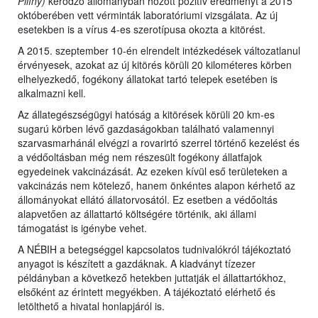
Pilíny)
kérődző állományban hozott pozitív eredményt a 2015
októberében vett vérminták laboratóriumi vizsgálata. Az új
esetekben is a vírus 4-es szerotípusa okozta a kitörést.
A 2015. szeptember 10-én elrendelt intézkedések változatlanul
érvényesek, azokat az új kitörés körüli 20 kilométeres körben
elhelyezkedő, fogékony állatokat tartó telepek esetében is
alkalmazni kell.
Az állategészségügyi hatóság a kitörések körüli 20 km-es
sugarú körben lévő gazdaságokban található valamennyi
szarvasmarhánál elvégzi a rovarirtó szerrel történő kezelést és
a védőoltásban még nem részesült fogékony állatfajok
egyedeinek vakcinázását. Az ezeken kívül eső területeken a
vakcinázás nem kötelező, hanem önkéntes alapon kérhető az
állományokat ellátó állatorvosától. Ez esetben a védőoltás
alapvetően az állattartó költségére történik, aki állami
támogatást is igénybe vehet.
A NÉBIH a betegséggel kapcsolatos tudnivalókról tájékoztató
anyagot is készített a gazdáknak. A kiadványt tízezer
példányban a következő hetekben juttatják el állattartókhoz,
elsőként az érintett megyékben. A tájékoztató elérhető és
letölthető a hivatal honlapjáról is.