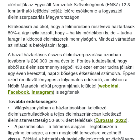
elérhetjük az Egyesült Nemzetek Szövetségének (ENSZ) 12.3
fenntartható fejlődési célját: felére csökkenne a fogyasztói
élelmiszerpazarlás Magyarországon.
Bizakodásra ad okot, hogy a felmérésben résztvevő háztartások
80%-a úgy nyilatkozott, hogy ‒ ha kis mértékben is, de ‒ tudna
faragni a kidobott élelmiszerek mennyiségén. Mindezt várhatóan
az infláció is befolyásolni fogja.
A hazai háztartások összes élelmiszerpazarlása azonban
továbbra is 230.000 tonna évente. Fontos tudatosítani, hogy
ebből az élelmiszermennyiségből 430 ezer ember tudna jóllakni
egy éven keresztül, napi 3 bőséges étkezéssel számolva. Éppen
ezért rendkívül lényeges a folyamatos edukáció, amelyben a
Nébih Maradék nélkül programjának felületei (
weboldal
,
Facebook
,
Instagram
) is segítenek.
További érdekességek:
• Világviszonylatban a háztartásokban keletkező
élelmiszerhulladékok a teljes élelmiszerláncban keletkező
élelmiszerveszteség 50-60%-áért felelősek (
Eurostat, 2022
).
• A pazarlás oka ‒ a felmérés alapján ‒ legtöbbször a
figyelmetlenségre, a nem megfelelő tervezésre vezethető
vissza. Például a háztartások tagjai elfeledkeztek az ételről vagy