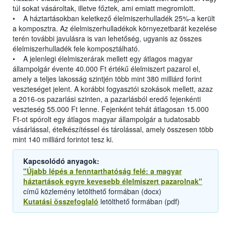
túl sokat vásároltak, illetve főztek, ami emiatt megromlott.
• A háztartásokban keletkező élelmiszerhulladék 25%-a került
a komposztra. Az élelmiszerhulladékok környezetbarát kezelése
terén további javulásra is van lehetőség, ugyanis az összes
élelmiszerhulladék fele komposztálható.
• A jelenlegi élelmiszerárak mellett egy átlagos magyar
állampolgár évente 40.000 Ft értékű élelmiszert pazarol el,
amely a teljes lakosság szintjén több mint 380 milliárd forint
veszteséget jelent. A korábbi fogyasztói szokások mellett, azaz
a 2016-os pazarlási szinten, a pazarlásból eredő fejenkénti
veszteség 55.000 Ft lenne. Fejenként tehát átlagosan 15.000
Ft-ot spórolt egy átlagos magyar állampolgár a tudatosabb
vásárlással, ételkészítéssel és tárolással, amely összesen több
mint 140 milliárd forintot tesz ki.
Kapcsolódó anyagok:
"Újabb lépés a fenntarthatóság felé: a magyar
háztartások egyre kevesebb élelmiszert pazarolnak"
című közlemény letölthető formában (docx)
Kutatási összefoglaló
letölthető formában (pdf)