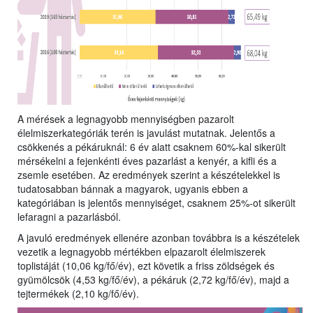
A mérések a legnagyobb mennyiségben pazarolt
élelmiszerkategóriák terén is javulást mutatnak. Jelentős a
csökkenés a pékáruknál: 6 év alatt csaknem 60%-kal sikerült
mérsékelni a fejenkénti éves pazarlást a kenyér, a kifli és a
zsemle esetében. Az eredmények szerint a készételekkel is
tudatosabban bánnak a magyarok, ugyanis ebben a
kategóriában is jelentős mennyiséget, csaknem 25%-ot sikerült
lefaragni a pazarlásból.
A javuló eredmények ellenére azonban továbbra is a készételek
vezetik a legnagyobb mértékben elpazarolt élelmiszerek
toplistáját (10,06 kg/fő/év), ezt követik a friss zöldségek és
gyümölcsök (4,53 kg/fő/év), a pékáruk (2,72 kg/fő/év), majd a
tejtermékek (2,10 kg/fő/év).