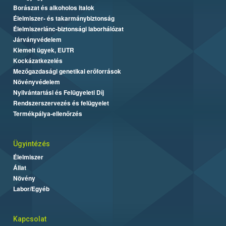
Borászat és alkoholos italok
Élelmiszer- és takarmánybiztonság
Élelmiszerlánc-biztonsági laborhálózat
Járványvédelem
Kiemelt ügyek, EUTR
Kockázatkezelés
Mezőgazdasági genetikai erőforrások
Növényvédelem
Nyilvántartási és Felügyeleti Díj
Rendszerszervezés és felügyelet
Termékpálya-ellenőrzés
Ügyintézés
Élelmiszer
Állat
Növény
Labor/Egyéb
Kapcsolat