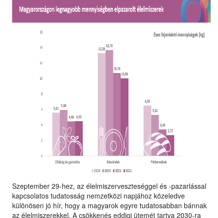
Szeptember 29-hez, az élelmiszerveszteséggel és -pazarlással
kapcsolatos tudatosság nemzetközi napjához közeledve
különösen jó hír, hogy a magyarok egyre tudatosabban bánnak
az élelmiszerekkel. A csökkenés eddigi ütemét tartva 2030-ra