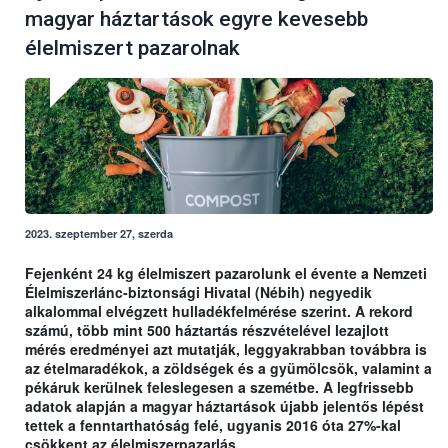
magyar háztartások egyre kevesebb
élelmiszert pazarolnak
2023. szeptember 27, szerda
Fejenként 24 kg élelmiszert pazarolunk el évente a Nemzeti
Élelmiszerlánc-biztonsági Hivatal (Nébih) negyedik
alkalommal elvégzett hulladékfelmérése szerint. A rekord
számú, több mint 500 háztartás részvételével lezajlott
mérés eredményei azt mutatják, leggyakrabban továbbra is
az ételmaradékok, a zöldségek és a gyümölcsök, valamint a
pékáruk kerülnek feleslegesen a szemétbe. A legfrissebb
adatok alapján a magyar háztartások újabb jelentős lépést
tettek a fenntarthatóság felé, ugyanis 2016 óta 27%-kal
csökkent az élelmiszerpazarlás.