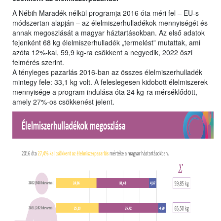
A Nébih Maradék nélkül programja 2016 óta méri fel ‒ EU-s
módszertan alapján ‒ az élelmiszerhulladékok mennyiségét és
annak megoszlását a magyar háztartásokban. Az első adatok
fejenként 68 kg élelmiszerhulladék „termelést” mutattak, ami
azóta 12%-kal, 59,9 kg-ra csökkent a negyedik, 2022 őszi
felmérés szerint.
A tényleges pazarlás 2016-ban az összes élelmiszerhulladék
mintegy fele: 33,1 kg volt. A feleslegesen kidobott élelmiszerek
mennyisége a program indulása óta 24 kg-ra mérséklődött,
amely 27%-os csökkenést jelent.