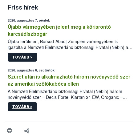
Friss hírek
2026. augusztus 7, péntek
Újabb vármegyében jelent meg a kőrisrontó
karcsúdíszbogár
Újabb területen, Borsod-Abaúj-Zemplén vármegyében is
igazolta a Nemzeti Élelmiszerlánc-biztonsági Hivatal (Nébih) a
kőrisrontó karcsúdíszbogár (Agrilus planipennis) jelenlétét. A
TOVÁBB >
kártevőt nem csak színcsapdában találták meg, de már fertőzött
fában is azonosították. A növényvédelmi szakemberek folytatják
az intenzív felderítést, emellett az intézkedéseket a szlovák
2026. augusztus 6, csütörtök
hatósággal is összehangolják a terjedés megállítása érdekében.
Szüret után is alkalmazható három növényvédő szer
az amerikai szőlőkabóca ellen
A Nemzeti Élelmiszerlánc-biztonsági Hivatal (Nébih) három
növényvédő szer – Decis Forte, Klartan 24 EW, Oroganic –
engedélyokiratát módosította, így azok a szüretet követően,
TOVÁBB >
egészen a vesszőérettség (BBCH 91) stádiumáig
felhasználhatóak a szőlőben. A kiterjesztések célja, hogy a korai
érésű szőlőkben is legyen lehetőség a károsító elleni további
védekezésre. Az Oroganic készítmény kis kiszerelésben kiskerti
felhasználók számára is elérhető és ökológiai termesztésben is
engedélyezett.