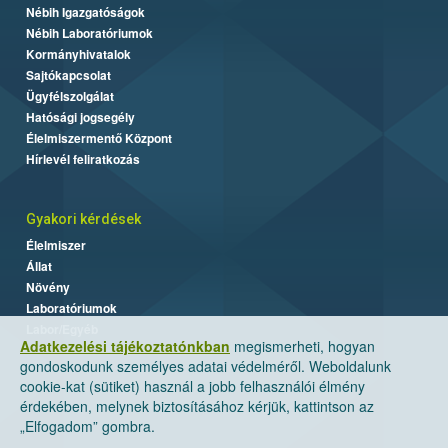
Nébih Igazgatóságok
Nébih Laboratóriumok
Kormányhivatalok
Sajtókapcsolat
Ügyfélszolgálat
Hatósági jogsegély
Élelmiszermentő Központ
Hírlevél feliratkozás
Gyakori kérdések
Élelmiszer
Állat
Növény
Laboratóriumok
Labor/Egyéb
Adatkezelési tájékoztatónkban
megismerheti, hogyan
gondoskodunk személyes adatai védelméről. Weboldalunk
cookie-kat (sütiket) használ a jobb felhasználói élmény
érdekében, melynek biztosításához kérjük, kattintson az
„Elfogadom” gombra.