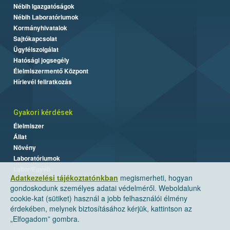
Nébih Igazgatóságok
Nébih Laboratóriumok
Kormányhivatalok
Sajtókapcsolat
Ügyfélszolgálat
Hatósági jogsegély
Élelmiszermentő Központ
Hírlevél feliratkozás
Gyakori kérdések
Élelmiszer
Állat
Növény
Laboratóriumok
Labor/Egyéb
Adatkezelési tájékoztatónkban
megismerheti, hogyan
gondoskodunk személyes adatai védelméről. Weboldalunk
cookie-kat (sütiket) használ a jobb felhasználói élmény
érdekében, melynek biztosításához kérjük, kattintson az
„Elfogadom” gombra.