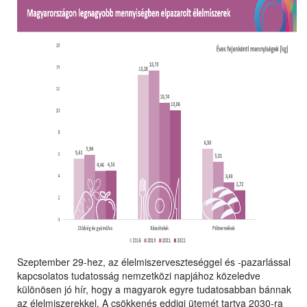
Szeptember 29-hez, az élelmiszerveszteséggel és -pazarlással
kapcsolatos tudatosság nemzetközi napjához közeledve
különösen jó hír, hogy a magyarok egyre tudatosabban bánnak
az élelmiszerekkel. A csökkenés eddigi ütemét tartva 2030-ra