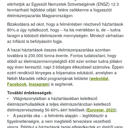
elérhetjük az Egyesült Nemzetek Szövetségének (ENSZ) 12.3
fenntartható fejlődési célját: felére csökkenne a fogyasztói
élelmiszerpazarlás Magyarországon.
Bizakodásra ad okot, hogy a felmérésben résztvevő háztartások
80%-a úgy nyilatkozott, hogy ‒ ha kis mértékben is, de ‒ tudna
faragni a kidobott élelmiszerek mennyiségén. Mindezt várhatóan
az infláció is befolyásolni fogja.
A hazai háztartások összes élelmiszerpazarlása azonban
továbbra is 230.000 tonna évente. Fontos tudatosítani, hogy
ebből az élelmiszermennyiségből 430 ezer ember tudna jóllakni
egy éven keresztül, napi 3 bőséges étkezéssel számolva. Éppen
ezért rendkívül lényeges a folyamatos edukáció, amelyben a
Nébih Maradék nélkül programjának felületei (
weboldal
,
Facebook
,
Instagram
) is segítenek.
További érdekességek:
• Világviszonylatban a háztartásokban keletkező
élelmiszerhulladékok a teljes élelmiszerláncban keletkező
élelmiszerveszteség 50-60%-áért felelősek (
Eurostat, 2022
).
• A pazarlás oka ‒ a felmérés alapján ‒ legtöbbször a
figyelmetlenségre, a nem megfelelő tervezésre vezethető
vissza. Például a háztartások tagjai elfeledkeztek az ételről vagy