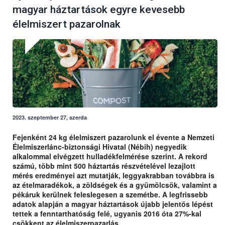
magyar háztartások egyre kevesebb
élelmiszert pazarolnak
2023. szeptember 27, szerda
Fejenként 24 kg élelmiszert pazarolunk el évente a Nemzeti
Élelmiszerlánc-biztonsági Hivatal (Nébih) negyedik
alkalommal elvégzett hulladékfelmérése szerint. A rekord
számú, több mint 500 háztartás részvételével lezajlott
mérés eredményei azt mutatják, leggyakrabban továbbra is
az ételmaradékok, a zöldségek és a gyümölcsök, valamint a
pékáruk kerülnek feleslegesen a szemétbe. A legfrissebb
adatok alapján a magyar háztartások újabb jelentős lépést
tettek a fenntarthatóság felé, ugyanis 2016 óta 27%-kal
csökkent az élelmiszerpazarlás.