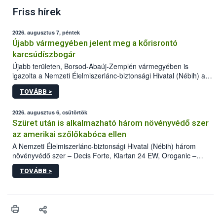
Friss hírek
2026. augusztus 7, péntek
Újabb vármegyében jelent meg a kőrisrontó
karcsúdíszbogár
Újabb területen, Borsod-Abaúj-Zemplén vármegyében is
igazolta a Nemzeti Élelmiszerlánc-biztonsági Hivatal (Nébih) a
kőrisrontó karcsúdíszbogár (Agrilus planipennis) jelenlétét. A
TOVÁBB >
kártevőt nem csak színcsapdában találták meg, de már fertőzött
fában is azonosították. A növényvédelmi szakemberek folytatják
az intenzív felderítést, emellett az intézkedéseket a szlovák
2026. augusztus 6, csütörtök
hatósággal is összehangolják a terjedés megállítása érdekében.
Szüret után is alkalmazható három növényvédő szer
az amerikai szőlőkabóca ellen
A Nemzeti Élelmiszerlánc-biztonsági Hivatal (Nébih) három
növényvédő szer – Decis Forte, Klartan 24 EW, Oroganic –
engedélyokiratát módosította, így azok a szüretet követően,
TOVÁBB >
egészen a vesszőérettség (BBCH 91) stádiumáig
felhasználhatóak a szőlőben. A kiterjesztések célja, hogy a korai
érésű szőlőkben is legyen lehetőség a károsító elleni további
védekezésre. Az Oroganic készítmény kis kiszerelésben kiskerti
felhasználók számára is elérhető és ökológiai termesztésben is
engedélyezett.