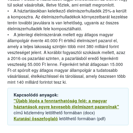
túl sokat vásároltak, illetve főztek, ami emiatt megromlott.
• A háztartásokban keletkező élelmiszerhulladék 25%-a került
a komposztra. Az élelmiszerhulladékok környezetbarát kezelése
terén további javulásra is van lehetőség, ugyanis az összes
élelmiszerhulladék fele komposztálható.
• A jelenlegi élelmiszerárak mellett egy átlagos magyar
állampolgár évente 40.000 Ft értékű élelmiszert pazarol el,
amely a teljes lakosság szintjén több mint 380 milliárd forint
veszteséget jelent. A korábbi fogyasztói szokások mellett, azaz
a 2016-os pazarlási szinten, a pazarlásból eredő fejenkénti
veszteség 55.000 Ft lenne. Fejenként tehát átlagosan 15.000
Ft-ot spórolt egy átlagos magyar állampolgár a tudatosabb
vásárlással, ételkészítéssel és tárolással, amely összesen több
mint 140 milliárd forintot tesz ki.
Kapcsolódó anyagok:
"Újabb lépés a fenntarthatóság felé: a magyar
háztartások egyre kevesebb élelmiszert pazarolnak"
című közlemény letölthető formában (docx)
Kutatási összefoglaló
letölthető formában (pdf)