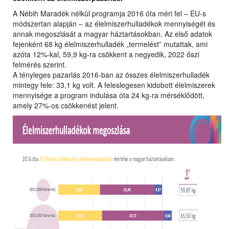
A Nébih Maradék nélkül programja 2016 óta méri fel ‒ EU-s
módszertan alapján ‒ az élelmiszerhulladékok mennyiségét és
annak megoszlását a magyar háztartásokban. Az első adatok
fejenként 68 kg élelmiszerhulladék „termelést” mutattak, ami
azóta 12%-kal, 59,9 kg-ra csökkent a negyedik, 2022 őszi
felmérés szerint.
A tényleges pazarlás 2016-ban az összes élelmiszerhulladék
mintegy fele: 33,1 kg volt. A feleslegesen kidobott élelmiszerek
mennyisége a program indulása óta 24 kg-ra mérséklődött,
amely 27%-os csökkenést jelent.