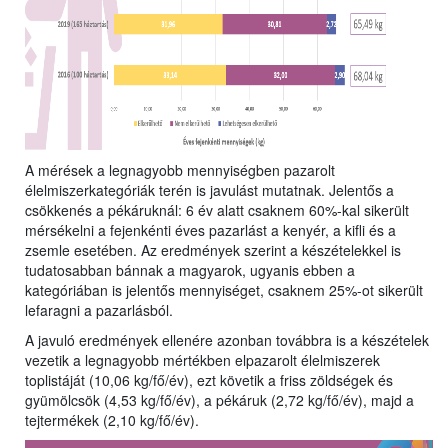
A mérések a legnagyobb mennyiségben pazarolt
élelmiszerkategóriák terén is javulást mutatnak. Jelentős a
csökkenés a pékáruknál: 6 év alatt csaknem 60%-kal sikerült
mérsékelni a fejenkénti éves pazarlást a kenyér, a kifli és a
zsemle esetében. Az eredmények szerint a készételekkel is
tudatosabban bánnak a magyarok, ugyanis ebben a
kategóriában is jelentős mennyiséget, csaknem 25%-ot sikerült
lefaragni a pazarlásból.
A javuló eredmények ellenére azonban továbbra is a készételek
vezetik a legnagyobb mértékben elpazarolt élelmiszerek
toplistáját (10,06 kg/fő/év), ezt követik a friss zöldségek és
gyümölcsök (4,53 kg/fő/év), a pékáruk (2,72 kg/fő/év), majd a
tejtermékek (2,10 kg/fő/év).