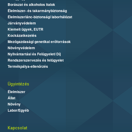
Borászat és alkoholos italok
Élelmiszer- és takarmánybiztonság
Élelmiszerlánc-biztonsági laborhálózat
Járványvédelem
Kiemelt ügyek, EUTR
Kockázatkezelés
Mezőgazdasági genetikai erőforrások
Növényvédelem
Nyilvántartási és Felügyeleti Díj
Rendszerszervezés és felügyelet
Termékpálya-ellenőrzés
Ügyintézés
Élelmiszer
Állat
Növény
Labor/Egyéb
Kapcsolat