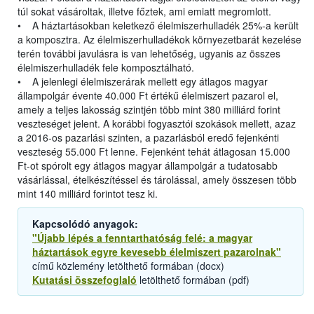
túl sokat vásároltak, illetve főztek, ami emiatt megromlott.
• A háztartásokban keletkező élelmiszerhulladék 25%-a került
a komposztra. Az élelmiszerhulladékok környezetbarát kezelése
terén további javulásra is van lehetőség, ugyanis az összes
élelmiszerhulladék fele komposztálható.
• A jelenlegi élelmiszerárak mellett egy átlagos magyar
állampolgár évente 40.000 Ft értékű élelmiszert pazarol el,
amely a teljes lakosság szintjén több mint 380 milliárd forint
veszteséget jelent. A korábbi fogyasztói szokások mellett, azaz
a 2016-os pazarlási szinten, a pazarlásból eredő fejenkénti
veszteség 55.000 Ft lenne. Fejenként tehát átlagosan 15.000
Ft-ot spórolt egy átlagos magyar állampolgár a tudatosabb
vásárlással, ételkészítéssel és tárolással, amely összesen több
mint 140 milliárd forintot tesz ki.
Kapcsolódó anyagok:
"Újabb lépés a fenntarthatóság felé: a magyar
háztartások egyre kevesebb élelmiszert pazarolnak"
című közlemény letölthető formában (docx)
Kutatási összefoglaló
letölthető formában (pdf)