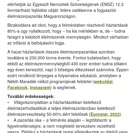
elérhetjük az Egyesült Nemzetek Szövetségének (ENSZ) 12.3
fenntartható fejlődési célját: felére csökkenne a fogyasztói
élelmiszerpazarlás Magyarországon.
Bizakodásra ad okot, hogy a felmérésben résztvevő háztartások
80%-a úgy nyilatkozott, hogy ‒ ha kis mértékben is, de ‒ tudna
faragni a kidobott élelmiszerek mennyiségén. Mindezt várhatóan
az infláció is befolyásolni fogja.
A hazai háztartások összes élelmiszerpazarlása azonban
továbbra is 230.000 tonna évente. Fontos tudatosítani, hogy
ebből az élelmiszermennyiségből 430 ezer ember tudna jóllakni
egy éven keresztül, napi 3 bőséges étkezéssel számolva. Éppen
ezért rendkívül lényeges a folyamatos edukáció, amelyben a
Nébih Maradék nélkül programjának felületei (
weboldal
,
Facebook
,
Instagram
) is segítenek.
További érdekességek:
• Világviszonylatban a háztartásokban keletkező
élelmiszerhulladékok a teljes élelmiszerláncban keletkező
élelmiszerveszteség 50-60%-áért felelősek (
Eurostat, 2022
).
• A pazarlás oka ‒ a felmérés alapján ‒ legtöbbször a
figyelmetlenségre, a nem megfelelő tervezésre vezethető
vissza. Például a háztartások tagjai elfeledkeztek az ételről vagy