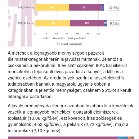
A mérések a legnagyobb mennyiségben pazarolt
élelmiszerkategóriák terén is javulást mutatnak. Jelentős a
csökkenés a pékáruknál: 6 év alatt csaknem 60%-kal sikerült
mérsékelni a fejenkénti éves pazarlást a kenyér, a kifli és a
zsemle esetében. Az eredmények szerint a készételekkel is
tudatosabban bánnak a magyarok, ugyanis ebben a
kategóriában is jelentős mennyiséget, csaknem 25%-ot sikerült
lefaragni a pazarlásból.
A javuló eredmények ellenére azonban továbbra is a készételek
vezetik a legnagyobb mértékben elpazarolt élelmiszerek
toplistáját (10,06 kg/fő/év), ezt követik a friss zöldségek és
gyümölcsök (4,53 kg/fő/év), a pékáruk (2,72 kg/fő/év), majd a
tejtermékek (2,10 kg/fő/év).