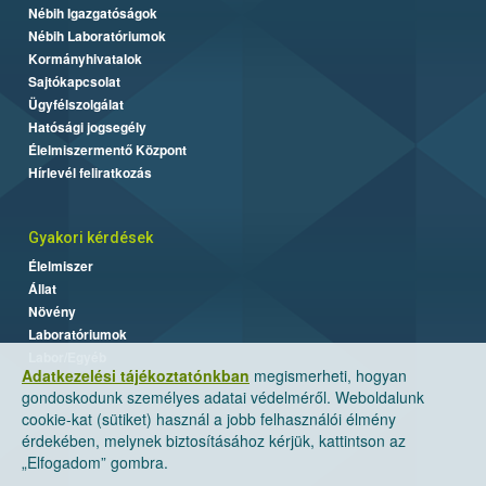
Nébih Igazgatóságok
Nébih Laboratóriumok
Kormányhivatalok
Sajtókapcsolat
Ügyfélszolgálat
Hatósági jogsegély
Élelmiszermentő Központ
Hírlevél feliratkozás
Gyakori kérdések
Élelmiszer
Állat
Növény
Laboratóriumok
Labor/Egyéb
Adatkezelési tájékoztatónkban
megismerheti, hogyan
gondoskodunk személyes adatai védelméről. Weboldalunk
cookie-kat (sütiket) használ a jobb felhasználói élmény
érdekében, melynek biztosításához kérjük, kattintson az
„Elfogadom” gombra.