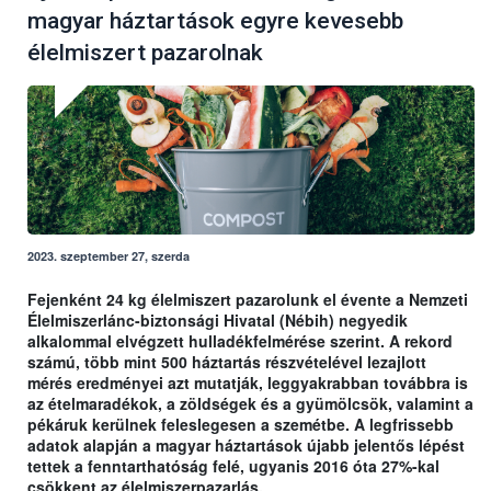
magyar háztartások egyre kevesebb
élelmiszert pazarolnak
2023. szeptember 27, szerda
Fejenként 24 kg élelmiszert pazarolunk el évente a Nemzeti
Élelmiszerlánc-biztonsági Hivatal (Nébih) negyedik
alkalommal elvégzett hulladékfelmérése szerint. A rekord
számú, több mint 500 háztartás részvételével lezajlott
mérés eredményei azt mutatják, leggyakrabban továbbra is
az ételmaradékok, a zöldségek és a gyümölcsök, valamint a
pékáruk kerülnek feleslegesen a szemétbe. A legfrissebb
adatok alapján a magyar háztartások újabb jelentős lépést
tettek a fenntarthatóság felé, ugyanis 2016 óta 27%-kal
csökkent az élelmiszerpazarlás.