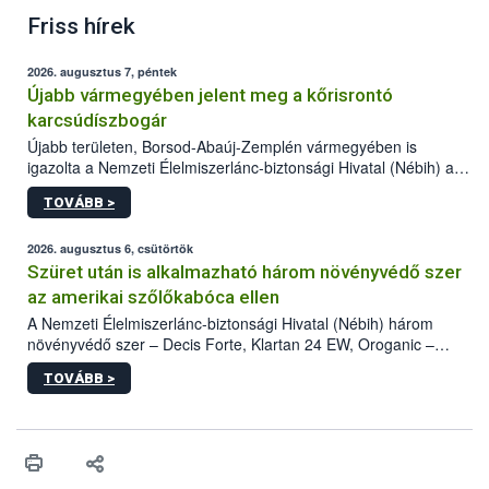
Friss hírek
2026. augusztus 7, péntek
Újabb vármegyében jelent meg a kőrisrontó
karcsúdíszbogár
Újabb területen, Borsod-Abaúj-Zemplén vármegyében is
igazolta a Nemzeti Élelmiszerlánc-biztonsági Hivatal (Nébih) a
kőrisrontó karcsúdíszbogár (Agrilus planipennis) jelenlétét. A
TOVÁBB >
kártevőt nem csak színcsapdában találták meg, de már fertőzött
fában is azonosították. A növényvédelmi szakemberek folytatják
az intenzív felderítést, emellett az intézkedéseket a szlovák
2026. augusztus 6, csütörtök
hatósággal is összehangolják a terjedés megállítása érdekében.
Szüret után is alkalmazható három növényvédő szer
az amerikai szőlőkabóca ellen
A Nemzeti Élelmiszerlánc-biztonsági Hivatal (Nébih) három
növényvédő szer – Decis Forte, Klartan 24 EW, Oroganic –
engedélyokiratát módosította, így azok a szüretet követően,
TOVÁBB >
egészen a vesszőérettség (BBCH 91) stádiumáig
felhasználhatóak a szőlőben. A kiterjesztések célja, hogy a korai
érésű szőlőkben is legyen lehetőség a károsító elleni további
védekezésre. Az Oroganic készítmény kis kiszerelésben kiskerti
felhasználók számára is elérhető és ökológiai termesztésben is
engedélyezett.