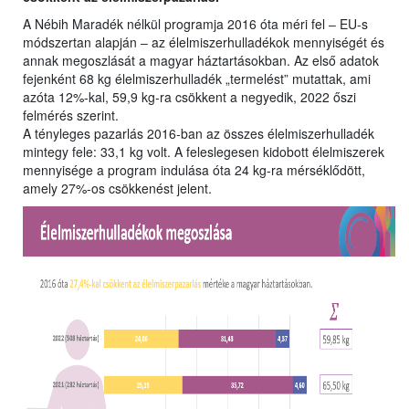
A Nébih Maradék nélkül programja 2016 óta méri fel ‒ EU-s
módszertan alapján ‒ az élelmiszerhulladékok mennyiségét és
annak megoszlását a magyar háztartásokban. Az első adatok
fejenként 68 kg élelmiszerhulladék „termelést” mutattak, ami
azóta 12%-kal, 59,9 kg-ra csökkent a negyedik, 2022 őszi
felmérés szerint.
A tényleges pazarlás 2016-ban az összes élelmiszerhulladék
mintegy fele: 33,1 kg volt. A feleslegesen kidobott élelmiszerek
mennyisége a program indulása óta 24 kg-ra mérséklődött,
amely 27%-os csökkenést jelent.