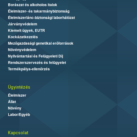
Borászat és alkoholos italok
Élelmiszer- és takarmánybiztonság
Élelmiszerlánc-biztonsági laborhálózat
Járványvédelem
Kiemelt ügyek, EUTR
Kockázatkezelés
Mezőgazdasági genetikai erőforrások
Növényvédelem
Nyilvántartási és Felügyeleti Díj
Rendszerszervezés és felügyelet
Termékpálya-ellenőrzés
Ügyintézés
Élelmiszer
Állat
Növény
Labor/Egyéb
Kapcsolat