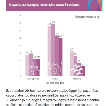
Szeptember 29-hez, az élelmiszerveszteséggel és -pazarlással
kapcsolatos tudatosság nemzetközi napjához közeledve
különösen jó hír, hogy a magyarok egyre tudatosabban bánnak
az élelmiszerekkel. A csökkenés eddigi ütemét tartva 2030-ra