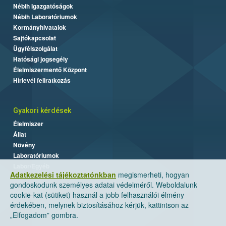
Nébih Igazgatóságok
Nébih Laboratóriumok
Kormányhivatalok
Sajtókapcsolat
Ügyfélszolgálat
Hatósági jogsegély
Élelmiszermentő Központ
Hírlevél feliratkozás
Gyakori kérdések
Élelmiszer
Állat
Növény
Laboratóriumok
Labor/Egyéb
Adatkezelési tájékoztatónkban
megismerheti, hogyan
gondoskodunk személyes adatai védelméről. Weboldalunk
cookie-kat (sütiket) használ a jobb felhasználói élmény
érdekében, melynek biztosításához kérjük, kattintson az
„Elfogadom” gombra.