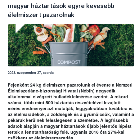
magyar háztartások egyre kevesebb
élelmiszert pazarolnak
2023. szeptember 27, szerda
Fejenként 24 kg élelmiszert pazarolunk el évente a Nemzeti
Élelmiszerlánc-biztonsági Hivatal (Nébih) negyedik
alkalommal elvégzett hulladékfelmérése szerint. A rekord
számú, több mint 500 háztartás részvételével lezajlott
mérés eredményei azt mutatják, leggyakrabban továbbra is
az ételmaradékok, a zöldségek és a gyümölcsök, valamint a
pékáruk kerülnek feleslegesen a szemétbe. A legfrissebb
adatok alapján a magyar háztartások újabb jelentős lépést
tettek a fenntarthatóság felé, ugyanis 2016 óta 27%-kal
csökkent az élelmiszerpazarlás.