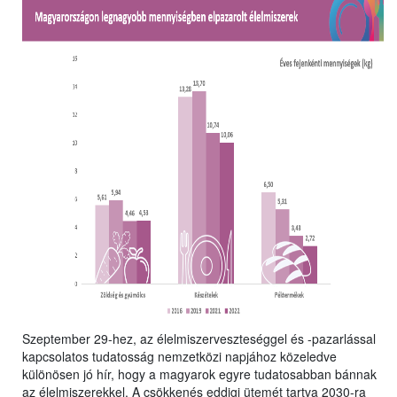
Szeptember 29-hez, az élelmiszerveszteséggel és -pazarlással
kapcsolatos tudatosság nemzetközi napjához közeledve
különösen jó hír, hogy a magyarok egyre tudatosabban bánnak
az élelmiszerekkel. A csökkenés eddigi ütemét tartva 2030-ra