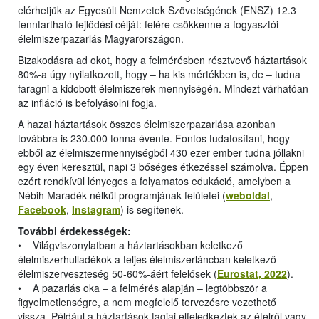
elérhetjük az Egyesült Nemzetek Szövetségének (ENSZ) 12.3
fenntartható fejlődési célját: felére csökkenne a fogyasztói
élelmiszerpazarlás Magyarországon.
Bizakodásra ad okot, hogy a felmérésben résztvevő háztartások
80%-a úgy nyilatkozott, hogy ‒ ha kis mértékben is, de ‒ tudna
faragni a kidobott élelmiszerek mennyiségén. Mindezt várhatóan
az infláció is befolyásolni fogja.
A hazai háztartások összes élelmiszerpazarlása azonban
továbbra is 230.000 tonna évente. Fontos tudatosítani, hogy
ebből az élelmiszermennyiségből 430 ezer ember tudna jóllakni
egy éven keresztül, napi 3 bőséges étkezéssel számolva. Éppen
ezért rendkívül lényeges a folyamatos edukáció, amelyben a
Nébih Maradék nélkül programjának felületei (
weboldal
,
Facebook
,
Instagram
) is segítenek.
További érdekességek:
• Világviszonylatban a háztartásokban keletkező
élelmiszerhulladékok a teljes élelmiszerláncban keletkező
élelmiszerveszteség 50-60%-áért felelősek (
Eurostat, 2022
).
• A pazarlás oka ‒ a felmérés alapján ‒ legtöbbször a
figyelmetlenségre, a nem megfelelő tervezésre vezethető
vissza. Például a háztartások tagjai elfeledkeztek az ételről vagy