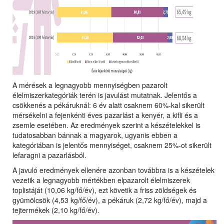
A mérések a legnagyobb mennyiségben pazarolt
élelmiszerkategóriák terén is javulást mutatnak. Jelentős a
csökkenés a pékáruknál: 6 év alatt csaknem 60%-kal sikerült
mérsékelni a fejenkénti éves pazarlást a kenyér, a kifli és a
zsemle esetében. Az eredmények szerint a készételekkel is
tudatosabban bánnak a magyarok, ugyanis ebben a
kategóriában is jelentős mennyiséget, csaknem 25%-ot sikerült
lefaragni a pazarlásból.
A javuló eredmények ellenére azonban továbbra is a készételek
vezetik a legnagyobb mértékben elpazarolt élelmiszerek
toplistáját (10,06 kg/fő/év), ezt követik a friss zöldségek és
gyümölcsök (4,53 kg/fő/év), a pékáruk (2,72 kg/fő/év), majd a
tejtermékek (2,10 kg/fő/év).