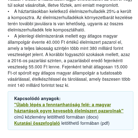
túl sokat vásároltak, illetve főztek, ami emiatt megromlott.
• A háztartásokban keletkező élelmiszerhulladék 25%-a került
a komposztra. Az élelmiszerhulladékok környezetbarát kezelése
terén további javulásra is van lehetőség, ugyanis az összes
élelmiszerhulladék fele komposztálható.
• A jelenlegi élelmiszerárak mellett egy átlagos magyar
állampolgár évente 40.000 Ft értékű élelmiszert pazarol el,
amely a teljes lakosság szintjén több mint 380 milliárd forint
veszteséget jelent. A korábbi fogyasztói szokások mellett, azaz
a 2016-os pazarlási szinten, a pazarlásból eredő fejenkénti
veszteség 55.000 Ft lenne. Fejenként tehát átlagosan 15.000
Ft-ot spórolt egy átlagos magyar állampolgár a tudatosabb
vásárlással, ételkészítéssel és tárolással, amely összesen több
mint 140 milliárd forintot tesz ki.
Kapcsolódó anyagok:
"Újabb lépés a fenntarthatóság felé: a magyar
háztartások egyre kevesebb élelmiszert pazarolnak"
című közlemény letölthető formában (docx)
Kutatási összefoglaló
letölthető formában (pdf)