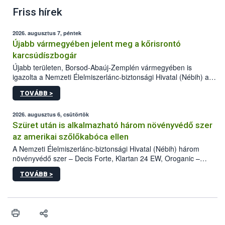
Friss hírek
2026. augusztus 7, péntek
Újabb vármegyében jelent meg a kőrisrontó
karcsúdíszbogár
Újabb területen, Borsod-Abaúj-Zemplén vármegyében is
igazolta a Nemzeti Élelmiszerlánc-biztonsági Hivatal (Nébih) a
kőrisrontó karcsúdíszbogár (Agrilus planipennis) jelenlétét. A
TOVÁBB >
kártevőt nem csak színcsapdában találták meg, de már fertőzött
fában is azonosították. A növényvédelmi szakemberek folytatják
az intenzív felderítést, emellett az intézkedéseket a szlovák
2026. augusztus 6, csütörtök
hatósággal is összehangolják a terjedés megállítása érdekében.
Szüret után is alkalmazható három növényvédő szer
az amerikai szőlőkabóca ellen
A Nemzeti Élelmiszerlánc-biztonsági Hivatal (Nébih) három
növényvédő szer – Decis Forte, Klartan 24 EW, Oroganic –
engedélyokiratát módosította, így azok a szüretet követően,
TOVÁBB >
egészen a vesszőérettség (BBCH 91) stádiumáig
felhasználhatóak a szőlőben. A kiterjesztések célja, hogy a korai
érésű szőlőkben is legyen lehetőség a károsító elleni további
védekezésre. Az Oroganic készítmény kis kiszerelésben kiskerti
felhasználók számára is elérhető és ökológiai termesztésben is
engedélyezett.