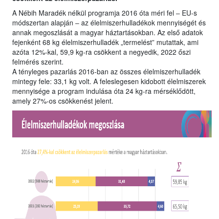
A Nébih Maradék nélkül programja 2016 óta méri fel ‒ EU-s
módszertan alapján ‒ az élelmiszerhulladékok mennyiségét és
annak megoszlását a magyar háztartásokban. Az első adatok
fejenként 68 kg élelmiszerhulladék „termelést” mutattak, ami
azóta 12%-kal, 59,9 kg-ra csökkent a negyedik, 2022 őszi
felmérés szerint.
A tényleges pazarlás 2016-ban az összes élelmiszerhulladék
mintegy fele: 33,1 kg volt. A feleslegesen kidobott élelmiszerek
mennyisége a program indulása óta 24 kg-ra mérséklődött,
amely 27%-os csökkenést jelent.