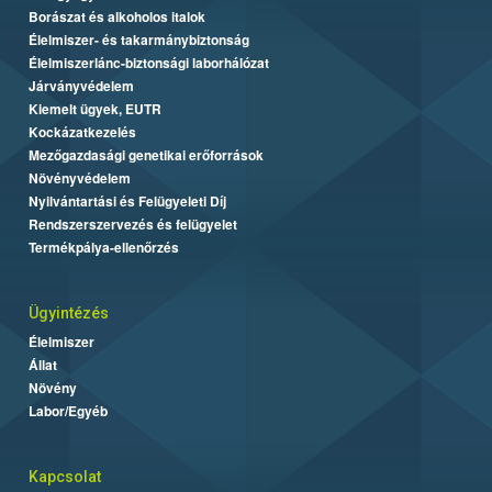
Borászat és alkoholos italok
Élelmiszer- és takarmánybiztonság
Élelmiszerlánc-biztonsági laborhálózat
Járványvédelem
Kiemelt ügyek, EUTR
Kockázatkezelés
Mezőgazdasági genetikai erőforrások
Növényvédelem
Nyilvántartási és Felügyeleti Díj
Rendszerszervezés és felügyelet
Termékpálya-ellenőrzés
Ügyintézés
Élelmiszer
Állat
Növény
Labor/Egyéb
Kapcsolat