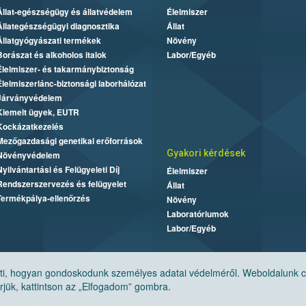
Állat-egészségügy és állatvédelem
Élelmiszer
Állategészségügyi diagnosztika
Állat
Állatgyógyászati termékek
Növény
Borászat és alkoholos italok
Labor/Egyéb
Élelmiszer- és takarmánybiztonság
Élelmiszerlánc-biztonsági laborhálózat
Járványvédelem
Kiemelt ügyek, EUTR
Kockázatkezelés
Mezőgazdasági genetikai erőforrások
Gyakori kérdések
Növényvédelem
Nyilvántartási és Felügyeleti Díj
Élelmiszer
Rendszerszervezés és felügyelet
Állat
Termékpálya-ellenőrzés
Növény
Laboratóriumok
Labor/Egyéb
, hogyan gondoskodunk személyes adatai védelméről. Weboldalunk cook
jük, kattintson az „Elfogadom” gombra.