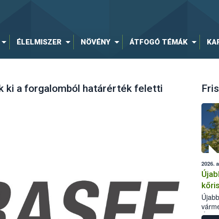
ÉLELMISZER
NÖVÉNY
ÁTFOGÓ TÉMÁK
KA
 ki a forgalomból határérték feletti
Fris
2026. 
Újab
kőri
Újabb
várme
Élelm