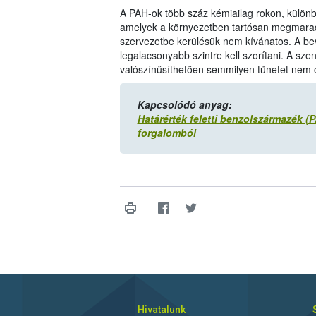
A PAH-ok több száz kémiailag rokon, különböz
amelyek a környezetben tartósan megmaradn
szervezetbe kerülésük nem kívánatos. A bev
legalacsonyabb szintre kell szorítani. A sz
valószínűsíthetően semmilyen tünetet nem 
Kapcsolódó anyag:
Határérték feletti benzolszármazék (P
forgalomból
Hivatalunk