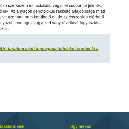
ő szerkezetű és toxicitású vegyület csoportját jelentik,
ak. Az anyagok genotoxikus rákkeltő tulajdonsága miatt
itel azonban nem kerülhető el, de az ésszerűen elérhető
ennyezett lenmagolaj egyszeri vagy rövidtávú fogyasztása
okoz.
AH) tartalom miatt lenmagolaj tételeket vontak ki a
Szakterületek
Ügyintézés