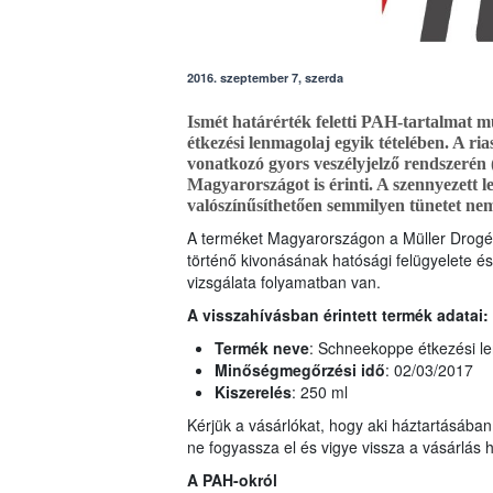
2016. szeptember 7, szerda
Ismét határérték feletti PAH-tartalmat 
étkezési lenmagolaj egyik tételében. A r
vonatkozó gyors veszélyjelző rendszerén
Magyarországot is érinti. A szennyezett 
valószínűsíthetően semmilyen tünetet ne
A terméket Magyarországon a Müller Drogér
történő kivonásának hatósági felügyelete é
vizsgálata folyamatban van.
A visszahívásban érintett termék adatai:
Termék neve
: Schneekoppe étkezési len
Minőségmegőrzési idő
: 02/03/2017
Kiszerelés
: 250 ml
Kérjük a vásárlókat, hogy aki háztartásában r
ne fogyassza el és vigye vissza a vásárlás h
A PAH-okról