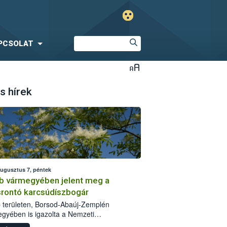
PCSOLAT
s hírek
augusztus 7, péntek
b vármegyében jelent meg a
srontó karcsúdíszbogár
 területen, Borsod-Abaúj-Zemplén
gyében is igazolta a Nemzeti
iszerlánc-biztonsági Hivatal (Nébih) a