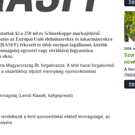
TO
kőris
jelen
talál
azono
folyta
intéz
mutattak ki a 250 ml-es Schneekoppe márkajelzésű
össze
iasztás az Európai Unió élelmiszerekre és takarmányokra
érdek
 (RASFF) érkezett és több európai tagállamot, köztük
2026. 
lenmagolaj egyszeri vagy rövidtávú fogyasztása
Szür
m okoz.
növé
ia Magyarország Bt. forgalmazza. A tétel hazai forgalomból
szől
A Nem
s a vásárlókhoz eljutott mennyiség nyomonkövetési
(Nébi
Klart
TO
módos
egész
magolaj (Leinöl Klassik, kaltgepresst)
felha
célja
lehet
Az Or
endelkezik a fenti azonosítókkal ellátott lenmagolajjal, az
felha
elyére.
terme