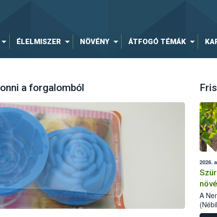
ÉLELMISZER
NÖVÉNY
ÁTFOGÓ TÉMÁK
KA
vonni a forgalomból
Fris
2026. 
Szür
növé
szől
A Nem
(Nébi
Klart