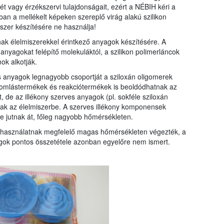
ét vagy érzékszervi tulajdonságait, ezért a NÉBIH kéri a
ban a mellékelt képeken szereplő virág alakú szilikon
szer készítésére ne használja!
nak élelmiszerekkel érintkező anyagok készítésére. A
nyagokat felépítő molekuláktól, a szilikon polimerláncok
ok alkotják.
es anyagok legnagyobb csoportját a sziloxán oligomerek
 bomlástermékek és reakciótermékek is beoldódhatnak az
t, de az illékony szerves anyagok (pl. sokféle sziloxán
tnak az élelmiszerbe. A szerves illékony komponensek
e jutnak át, főleg nagyobb hőmérsékleten.
 a használatnak megfelelő magas hőmérsékleten végezték, a
yagok pontos összetétele azonban egyelőre nem ismert.