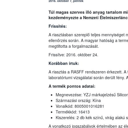
2016. október 7, péntek
Túl magas szerves illó anyag tartalom mi
kezdeményezte a Nemzeti Élelmiszerlánc-
Frissítés:
A riasztásban szereplő teljes mennyiséget m
ellenőrzés során. A magyar hatóság a termék
megtiltotta a forgalmazását.
Frissítve: 2016. október 24.
Korábban írtuk:
A riasztás a RASFF rendszeren érkezett. A 
laboratóriumi vizsgálatai során derült fény. 
A termék pontos adatai:
Megnevezése: YZJ márkajelzésű Silicone
Származási ország: Kína
Vonalkód: 8005001016281
Termékkód: 16413
Kiszerelés: 2 db kék színű, virág alakú
A vonatkozó jogszabályok értelmében az él