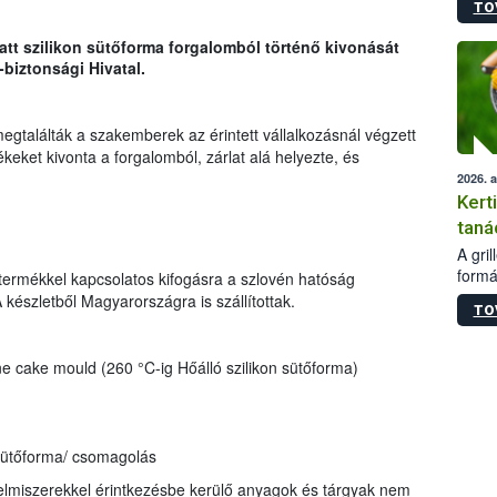
TO
módos
egész
att szilikon sütőforma forgalomból történő kivonását
felha
biztonsági Hivatal.
célja
lehet
Az Or
egtalálták a szakemberek az érintett vállalkozásnál végzett
felha
eket kivonta a forgalomból, zárlat alá helyezte, és
terme
2026. 
Kert
taná
A gri
formá
termékkel kapcsolatos kifogásra a szlovén hatóság
romlá
A készletből Magyarországra is szállítottak.
TO
szapo
sütög
techni
 cake mould (260 °C-ig Hőálló szilikon sütőforma)
alapa
higié
hőkez
tárol
 sütőforma/ csomagolás
Hivat
a biz
elmiszerekkel érintkezésbe kerülő anyagok és tárgyak nem