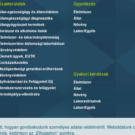
Szakterületek
Ügyintézés
Állat-egészségügy és állatvédelem
Élelmiszer
Állategészségügyi diagnosztika
Állat
Állatgyógyászati termékek
Növény
Borászat és alkoholos italok
Labor/Egyéb
Élelmiszer- és takarmánybiztonság
Élelmiszerlánc-biztonsági laborhálózat
Járványvédelem
Kiemelt ügyek, EUTR
Kockázatkezelés
Mezőgazdasági genetikai erőforrások
Gyakori kérdések
Növényvédelem
Nyilvántartási és Felügyeleti Díj
Élelmiszer
Rendszerszervezés és felügyelet
Állat
Termékpálya-ellenőrzés
Növény
Laboratóriumok
Labor/Egyéb
, hogyan gondoskodunk személyes adatai védelméről. Weboldalunk cook
jük, kattintson az „Elfogadom” gombra.