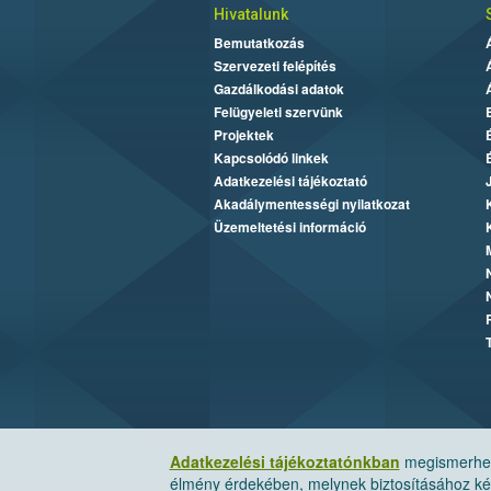
Hivatalunk
Bemutatkozás
Szervezeti felépítés
Gazdálkodási adatok
Felügyeleti szervünk
Projektek
Kapcsolódó linkek
Adatkezelési tájékoztató
Akadálymentességi nyilatkozat
Üzemeltetési információ
Adatkezelési tájékoztatónkban
megismerheti
élmény érdekében, melynek biztosításához kér