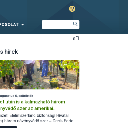
PCSOLAT
s hírek
augusztus 6, csütörtök
et után is alkalmazható három
nyvédő szer az amerikai
őkabóca ellen
zeti Élelmiszerlánc-biztonsági Hivatal
h) három növényvédő szer – Decis Forte,
an 24 EW, Oroganic – engedélyokiratát