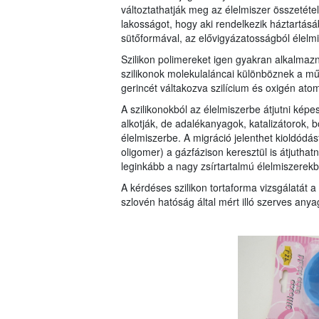
változtathatják meg az élelmiszer összetétel
lakosságot, hogy aki rendelkezik háztartásá
sütőformával, az elővigyázatosságból élelmi
Szilikon polimereket igen gyakran alkalmaz
szilikonok molekulaláncai különböznek a műa
gerincét váltakozva szilícium és oxigén atom
A szilikonokból az élelmiszerbe átjutni kép
alkotják, de adalékanyagok, katalizátorok,
élelmiszerbe. A migráció jelenthet kioldódás
oligomer) a gázfázison keresztül is átjutha
leginkább a nagy zsírtartalmú élelmiszerekb
A kérdéses szilikon tortaforma vizsgálatát
szlovén hatóság által mért illó szerves an