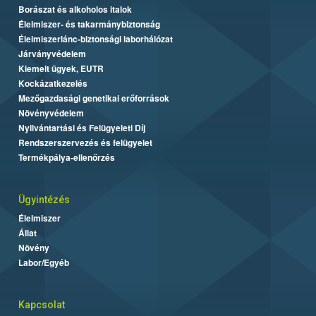
Borászat és alkoholos italok
Élelmiszer- és takarmánybiztonság
Élelmiszerlánc-biztonsági laborhálózat
Járványvédelem
Kiemelt ügyek, EUTR
Kockázatkezelés
Mezőgazdasági genetikai erőforrások
Növényvédelem
Nyilvántartási és Felügyeleti Díj
Rendszerszervezés és felügyelet
Termékpálya-ellenőrzés
Ügyintézés
Élelmiszer
Állat
Növény
Labor/Egyéb
Kapcsolat