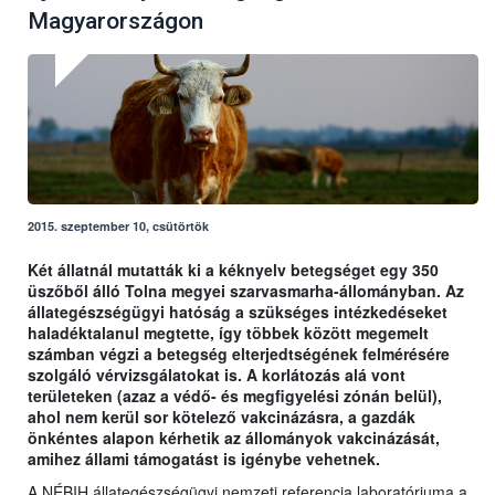
Magyarországon
2015. szeptember 10, csütörtök
Két állatnál mutatták ki a kéknyelv betegséget egy 350
üszőből álló Tolna megyei szarvasmarha-állományban. Az
állategészségügyi hatóság a szükséges intézkedéseket
haladéktalanul megtette, így többek között megemelt
számban végzi a betegség elterjedtségének felmérésére
szolgáló vérvizsgálatokat is. A korlátozás alá vont
területeken (azaz a védő- és megfigyelési zónán belül),
ahol nem kerül sor kötelező vakcinázásra, a gazdák
önkéntes alapon kérhetik az állományok vakcinázását,
amihez állami támogatást is igénybe vehetnek.
A NÉBIH állategészségügyi nemzeti referencia laboratóriuma a