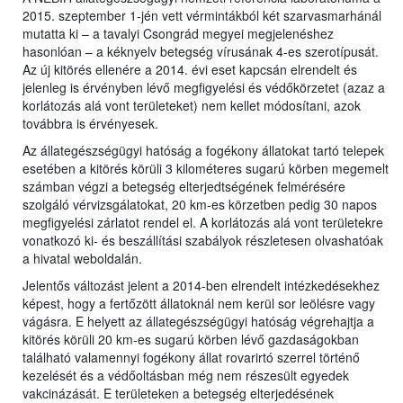
2015. szeptember 1-jén vett vérmintákból két szarvasmarhánál
mutatta ki – a tavalyi Csongrád megyei megjelenéshez
hasonlóan – a kéknyelv betegség vírusának 4-es szerotípusát.
Az új kitörés ellenére a 2014. évi eset kapcsán elrendelt és
jelenleg is érvényben lévő megfigyelési és védőkörzetet (azaz a
korlátozás alá vont területeket) nem kellet módosítani, azok
továbbra is érvényesek.
Az állategészségügyi hatóság a fogékony állatokat tartó telepek
esetében a kitörés körüli 3 kilométeres sugarú körben megemelt
számban végzi a betegség elterjedtségének felmérésére
szolgáló vérvizsgálatokat, 20 km-es körzetben pedig 30 napos
megfigyelési zárlatot rendel el. A korlátozás alá vont területekre
vonatkozó ki- és beszállítási szabályok részletesen olvashatóak
a hivatal weboldalán.
Jelentős változást jelent a 2014-ben elrendelt intézkedésekhez
képest, hogy a fertőzött állatoknál nem kerül sor leölésre vagy
vágásra. E helyett az állategészségügyi hatóság végrehajtja a
kitörés körüli 20 km-es sugarú körben lévő gazdaságokban
található valamennyi fogékony állat rovarirtó szerrel történő
kezelését és a védőoltásban még nem részesült egyedek
vakcinázását. E területeken a betegség elterjedésének