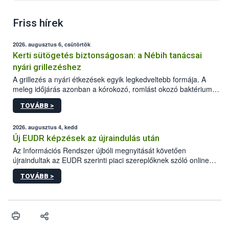
Friss hírek
2026. augusztus 6, csütörtök
Kerti sütögetés biztonságosan: a Nébih tanácsai
nyári grillezéshez
A grillezés a nyári étkezések egyik legkedveltebb formája. A
meleg időjárás azonban a kórokozó, romlást okozó baktériumok
gyorsabb szaporodásának is kedvez. A szabadtéri sütögetés
TOVÁBB >
ezért nem csupán a megfelelő sütési technikáról szól: legalább
ilyen fontos az alapanyagok biztonságos kezelése, az alapvető
higiéniai szabályok betartása, a megfelelő hőkezelés, valamint a
2026. augusztus 4, kedd
maradékok szakszerű tárolása. A Nemzeti Élelmiszerlánc-
Új EUDR képzések az újraindulás után
biztonsági Hivatal (Nébih) Oktatási Programja összegyűjtötte a
Az Információs Rendszer újbóli megnyitását követően
biztonságos grillezés legfontosabb tudnivalóit.
újraindultak az EUDR szerinti piaci szereplőknek szóló online
képzések.
TOVÁBB >