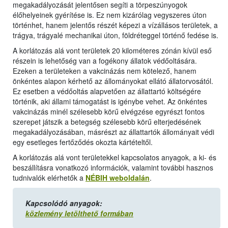
megakadályozását jelentősen segíti a törpeszúnyogok
élőhelyeinek gyérítése is. Ez nem kizárólag vegyszeres úton
történhet, hanem jelentős részét képezi a vízállásos területek, a
trágya, trágyalé mechanikai úton, földréteggel történő fedése is.
A korlátozás alá vont területek 20 kilométeres zónán kívül eső
részein is lehetőség van a fogékony állatok védőoltására.
Ezeken a területeken a vakcinázás nem kötelező, hanem
önkéntes alapon kérhető az állományokat ellátó állatorvosától.
Ez esetben a védőoltás alapvetően az állattartó költségére
történik, aki állami támogatást is igénybe vehet. Az önkéntes
vakcinázás minél szélesebb körű elvégzése egyrészt fontos
szerepet játszik a betegség szélesebb körű elterjedésének
megakadályozásában, másrészt az állattartók állományait védi
egy esetleges fertőződés okozta kártételtől.
A korlátozás alá vont területekkel kapcsolatos anyagok, a ki- és
beszállításra vonatkozó információk, valamint további hasznos
tudnivalók elérhetők a
NÉBIH weboldalán
.
Kapcsolódó anyagok:
közlemény letölthető formában