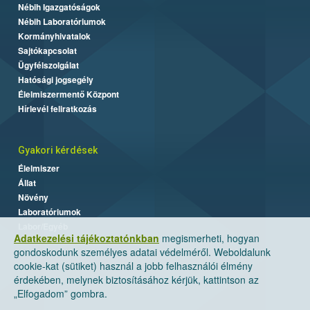
Nébih Igazgatóságok
Nébih Laboratóriumok
Kormányhivatalok
Sajtókapcsolat
Ügyfélszolgálat
Hatósági jogsegély
Élelmiszermentő Központ
Hírlevél feliratkozás
Gyakori kérdések
Élelmiszer
Állat
Növény
Laboratóriumok
Labor/Egyéb
Adatkezelési tájékoztatónkban
megismerheti, hogyan
gondoskodunk személyes adatai védelméről. Weboldalunk
cookie-kat (sütiket) használ a jobb felhasználói élmény
érdekében, melynek biztosításához kérjük, kattintson az
„Elfogadom” gombra.