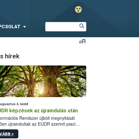
PCSOLAT
s hírek
augusztus 4, kedd
UDR képzések az újraindulás után
formációs Rendszer újbóli megnyitását
ően újraindultak az EUDR szerinti piaci
plőknek szóló online képzések.
VÁBB >