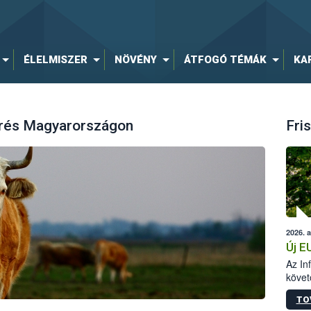
ÉLELMISZER
NÖVÉNY
ÁTFOGÓ TÉMÁK
KA
örés Magyarországon
Fris
2026. 
Új E
Az In
követ
szere
TO