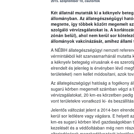
2015. szeptember 10, csütörtök
Két állatnál mutatták ki a kéknyelv bet
állományban. Az állategészségügyi ható
megtette, így többek között megemelt s
szolgáló vérvizsgálatokat is. A korlátozá
zónán belül), ahol nem kerül sor kötele
állományok vakcinázását, amihez állami 
A NÉBIH állategészségügyi nemzeti referenc
vérmintákból két szarvasmarhánál mutatta 
a kéknyelv betegség vírusának 4-es szerotíp
elrendelt és jelenleg is érvényben lévő megf
területeket) nem kellet módosítani, azok to
Az állategészségügyi hatóság a fogékony álla
sugarú körben megemelt számban végzi a b
vérvizsgálatokat, 20 km-es körzetben pedig 
vont területekre vonatkozó ki- és beszállítá
Jelentős változást jelent a 2014-ben elrend
kerül sor leölésre vagy vágásra. E helyett a
km-es sugarú körben lévő gazdaságokban tal
kezelését és a védőoltásban még nem része
elterjedésének megakadályozását jelentősen