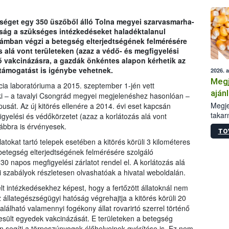
egséget egy 350 üszőből álló Tolna megyei szarvasmarha-
ság a szükséges intézkedéseket haladéktalanul
zámban végzi a betegség elterjedtségének felmérésére
s alá vont területeken (azaz a védő- és megfigyelési
ző vakcinázásra, a gazdák önkéntes alapon kérhetik az
támogatást is igénybe vehetnek.
2026. 
Megj
ia laboratóriuma a 2015. szeptember 1-jén vett
aján
ki – a tavalyi Csongrád megyei megjelenéshez hasonlóan –
taka
Megje
usát. Az új kitörés ellenére a 2014. évi eset kapcsán
takar
igyelési és védőkörzetet (azaz a korlátozás alá vont
kapcs
vábbra is érvényesek.
TO
irány
tokat tartó telepek esetében a kitörés körüli 3 kilométeres
hatál
etegség elterjedtségének felmérésére szolgáló
30 napos megfigyelési zárlatot rendel el. A korlátozás alá
si szabályok részletesen olvashatóak a hivatal weboldalán.
elt intézkedésekhez képest, hogy a fertőzött állatoknál nem
z állategészségügyi hatóság végrehajtja a kitörés körüli 20
álható valamennyi fogékony állat rovarirtó szerrel történő
sült egyedek vakcinázását. E területeken a betegség
 segíti a törpeszúnyogok élőhelyeinek gyérítése is. Ez nem