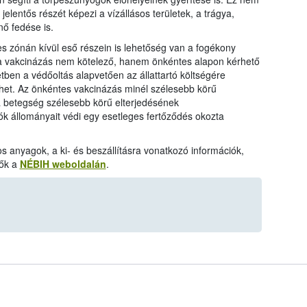
elentős részét képezi a vízállásos területek, a trágya,
nő fedése is.
res zónán kívül eső részein is lehetőség van a fogékony
n a vakcinázás nem kötelező, hanem önkéntes alapon kérhető
etben a védőoltás alapvetően az állattartó költségére
vehet. Az önkéntes vakcinázás minél szélesebb körű
 a betegség szélesebb körű elterjedésének
k állományait védi egy esetleges fertőződés okozta
os anyagok, a ki- és beszállításra vonatkozó információk,
tők a
NÉBIH weboldalán
.