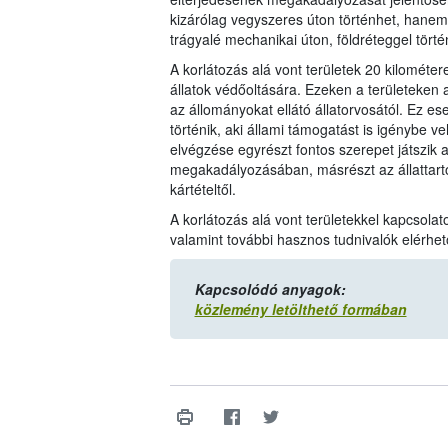
kizárólag vegyszeres úton történhet, hanem j
trágyalé mechanikai úton, földréteggel törté
A korlátozás alá vont területek 20 kilométe
állatok védőoltására. Ezeken a területeke
az állományokat ellátó állatorvosától. Ez es
történik, aki állami támogatást is igénybe 
elvégzése egyrészt fontos szerepet játszik
megakadályozásában, másrészt az állattartó
kártételtől.
A korlátozás alá vont területekkel kapcsolat
valamint további hasznos tudnivalók elérhe
Kapcsolódó anyagok:
közlemény letölthető formában