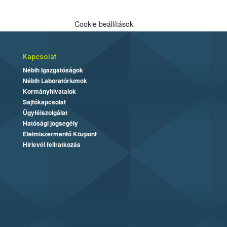
Cookie beállítások
Kapcsolat
Nébih Igazgatóságok
Nébih Laboratóriumok
Kormányhivatalok
Sajtókapcsolat
Ügyfélszolgálat
Hatósági jogsegély
Élelmiszermentő Központ
Hírlevél feliratkozás