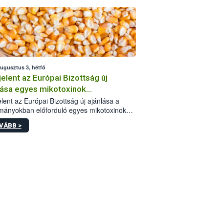
augusztus 3, hétfő
elent az Európai Bizottság új
lása egyes mikotoxinok
rmányokban való jelenlétéről
lent az Európai Bizottság új ajánlása a
mányokban előforduló egyes mikotoxinokkal
olatban. A dokumentum 2027-től új
VÁBB >
értékek alkalmazását írja elő, és a jelenleg
yos uniós ajánlások helyébe lép.