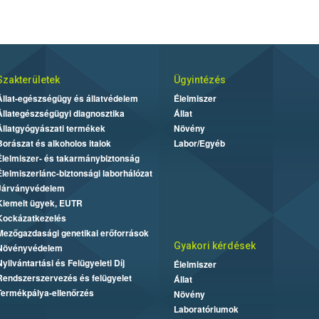
Szakterületek
Ügyintézés
Állat-egészségügy és állatvédelem
Élelmiszer
Állategészségügyi diagnosztika
Állat
Állatgyógyászati termékek
Növény
Borászat és alkoholos italok
Labor/Egyéb
Élelmiszer- és takarmánybiztonság
Élelmiszerlánc-biztonsági laborhálózat
Járványvédelem
Kiemelt ügyek, EUTR
Kockázatkezelés
Mezőgazdasági genetikai erőforrások
Gyakori kérdések
Növényvédelem
Nyilvántartási és Felügyeleti Díj
Élelmiszer
Rendszerszervezés és felügyelet
Állat
Termékpálya-ellenőrzés
Növény
Laboratóriumok