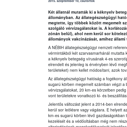
2015. szeptember 10, csütörtök
Két állatnál mutatták ki a kéknyelv bet
állományban. Az állategészségügyi ható
megtette, így többek között megemelt s
szolgáló vérvizsgálatokat is. A korlátozá
zónán belül), ahol nem kerül sor kötele
állományok vakcinázását, amihez állami 
A NÉBIH állategészségügyi nemzeti referenc
vérmintákból két szarvasmarhánál mutatta 
a kéknyelv betegség vírusának 4-es szerotíp
elrendelt és jelenleg is érvényben lévő megf
területeket) nem kellet módosítani, azok to
Az állategészségügyi hatóság a fogékony álla
sugarú körben megemelt számban végzi a b
vérvizsgálatokat, 20 km-es körzetben pedig 
vont területekre vonatkozó ki- és beszállítá
Jelentős változást jelent a 2014-ben elrend
kerül sor leölésre vagy vágásra. E helyett a
km-es sugarú körben lévő gazdaságokban tal
kezelését és a védőoltásban még nem része
elterjedésének megakadályozását jelentősen