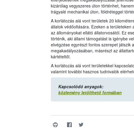
kizárólag vegyszeres úton történhet, hanem j
trágyalé mechanikai úton, földréteggel törté
A korlátozás alá vont területek 20 kilométe
állatok védőoltására. Ezeken a területeke
az állományokat ellátó állatorvosától. Ez es
történik, aki állami támogatást is igénybe 
elvégzése egyrészt fontos szerepet játszik
megakadályozásában, másrészt az állattartó
kártételtől.
A korlátozás alá vont területekkel kapcsolat
valamint további hasznos tudnivalók elérhe
Kapcsolódó anyagok:
közlemény letölthető formában