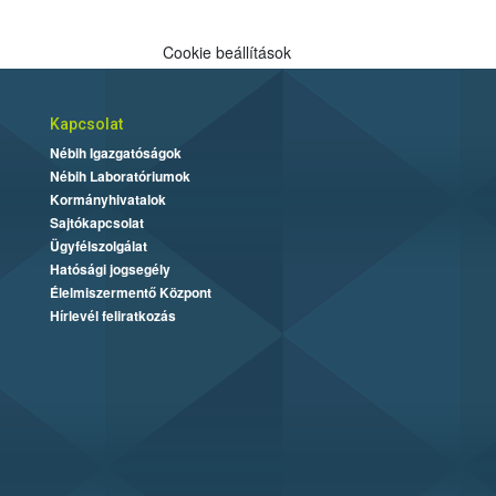
Cookie beállítások
Kapcsolat
Nébih Igazgatóságok
Nébih Laboratóriumok
Kormányhivatalok
Sajtókapcsolat
Ügyfélszolgálat
Hatósági jogsegély
Élelmiszermentő Központ
Hírlevél feliratkozás