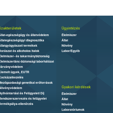
Szakterületek
Ügyintézés
Állat-egészségügy és állatvédelem
Élelmiszer
Állategészségügyi diagnosztika
Állat
Állatgyógyászati termékek
Növény
Borászat és alkoholos italok
Labor/Egyéb
Élelmiszer- és takarmánybiztonság
Élelmiszerlánc-biztonsági laborhálózat
Járványvédelem
Kiemelt ügyek, EUTR
Kockázatkezelés
Mezőgazdasági genetikai erőforrások
Gyakori kérdések
Növényvédelem
Nyilvántartási és Felügyeleti Díj
Élelmiszer
Rendszerszervezés és felügyelet
Állat
Termékpálya-ellenőrzés
Növény
Laboratóriumok