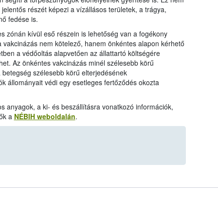
elentős részét képezi a vízállásos területek, a trágya,
nő fedése is.
res zónán kívül eső részein is lehetőség van a fogékony
n a vakcinázás nem kötelező, hanem önkéntes alapon kérhető
etben a védőoltás alapvetően az állattartó költségére
vehet. Az önkéntes vakcinázás minél szélesebb körű
 a betegség szélesebb körű elterjedésének
k állományait védi egy esetleges fertőződés okozta
os anyagok, a ki- és beszállításra vonatkozó információk,
tők a
NÉBIH weboldalán
.