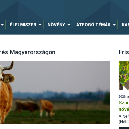
ÉLELMISZER
NÖVÉNY
ÁTFOGÓ TÉMÁK
KA
örés Magyarországon
Fris
2026. 
Szür
növé
szől
A Nem
(Nébi
Klart