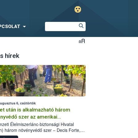
PCSOLAT
s hírek
augusztus 6, csütörtök
et után is alkalmazható három
nyvédő szer az amerikai
őkabóca ellen
zeti Élelmiszerlánc-biztonsági Hivatal
h) három növényvédő szer – Decis Forte,
an 24 EW, Oroganic – engedélyokiratát