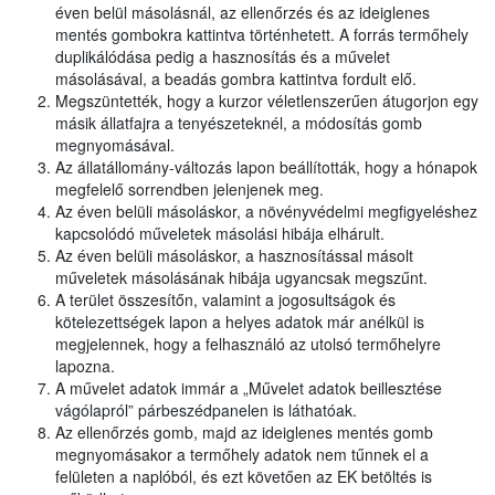
éven belül másolásnál, az ellenőrzés és az ideiglenes
mentés gombokra kattintva történhetett. A forrás termőhely
duplikálódása pedig a hasznosítás és a művelet
másolásával, a beadás gombra kattintva fordult elő.
Megszüntették, hogy a kurzor véletlenszerűen átugorjon egy
másik állatfajra a tenyészeteknél, a módosítás gomb
megnyomásával.
Az állatállomány-változás lapon beállították, hogy a hónapok
megfelelő sorrendben jelenjenek meg.
Az éven belüli másoláskor, a növényvédelmi megfigyeléshez
kapcsolódó műveletek másolási hibája elhárult.
Az éven belüli másoláskor, a hasznosítással másolt
műveletek másolásának hibája ugyancsak megszűnt.
A terület összesítőn, valamint a jogosultságok és
kötelezettségek lapon a helyes adatok már anélkül is
megjelennek, hogy a felhasználó az utolsó termőhelyre
lapozna.
A művelet adatok immár a „Művelet adatok beillesztése
vágólapról” párbeszédpanelen is láthatóak.
Az ellenőrzés gomb, majd az ideiglenes mentés gomb
megnyomásakor a termőhely adatok nem tűnnek el a
felületen a naplóból, és ezt követően az EK betöltés is