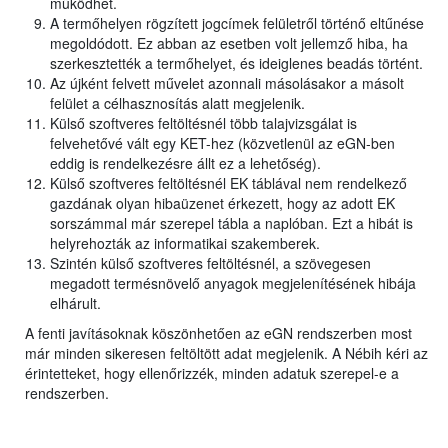
működhet.
A termőhelyen rögzített jogcímek felületről történő eltűnése
megoldódott. Ez abban az esetben volt jellemző hiba, ha
szerkesztették a termőhelyet, és ideiglenes beadás történt.
Az újként felvett művelet azonnali másolásakor a másolt
felület a célhasznosítás alatt megjelenik.
Külső szoftveres feltöltésnél több talajvizsgálat is
felvehetővé vált egy KET-hez (közvetlenül az eGN-ben
eddig is rendelkezésre állt ez a lehetőség).
Külső szoftveres feltöltésnél EK táblával nem rendelkező
gazdának olyan hibaüzenet érkezett, hogy az adott EK
sorszámmal már szerepel tábla a naplóban. Ezt a hibát is
helyrehozták az informatikai szakemberek.
Szintén külső szoftveres feltöltésnél, a szövegesen
megadott termésnövelő anyagok megjelenítésének hibája
elhárult.
A fenti javításoknak köszönhetően az eGN rendszerben most
már minden sikeresen feltöltött adat megjelenik. A Nébih kéri az
érintetteket, hogy ellenőrizzék, minden adatuk szerepel-e a
rendszerben.