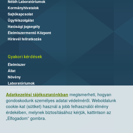
Nébih Laboratóriumok
Kormányhivatalok
Sajtókapcsolat
Ügyfélszolgálat
Hatósági jogsegély
Élelmiszermentő Központ
Hírlevél feliratkozás
Gyakori kérdések
Élelmiszer
Állat
Növény
Laboratóriumok
Labor/Egyéb
Adatkezelési tájékoztatónkban
megismerheti, hogyan
gondoskodunk személyes adatai védelméről. Weboldalunk
cookie-kat (sütiket) használ a jobb felhasználói élmény
érdekében, melynek biztosításához kérjük, kattintson az
„Elfogadom” gombra.