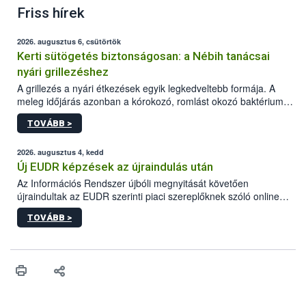
Friss hírek
2026. augusztus 6, csütörtök
Kerti sütögetés biztonságosan: a Nébih tanácsai
nyári grillezéshez
A grillezés a nyári étkezések egyik legkedveltebb formája. A
meleg időjárás azonban a kórokozó, romlást okozó baktériumok
gyorsabb szaporodásának is kedvez. A szabadtéri sütögetés
TOVÁBB >
ezért nem csupán a megfelelő sütési technikáról szól: legalább
ilyen fontos az alapanyagok biztonságos kezelése, az alapvető
higiéniai szabályok betartása, a megfelelő hőkezelés, valamint a
2026. augusztus 4, kedd
maradékok szakszerű tárolása. A Nemzeti Élelmiszerlánc-
Új EUDR képzések az újraindulás után
biztonsági Hivatal (Nébih) Oktatási Programja összegyűjtötte a
Az Információs Rendszer újbóli megnyitását követően
biztonságos grillezés legfontosabb tudnivalóit.
újraindultak az EUDR szerinti piaci szereplőknek szóló online
képzések.
TOVÁBB >