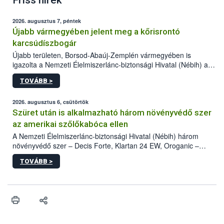
Friss hírek
2026. augusztus 7, péntek
Újabb vármegyében jelent meg a kőrisrontó
karcsúdíszbogár
Újabb területen, Borsod-Abaúj-Zemplén vármegyében is
igazolta a Nemzeti Élelmiszerlánc-biztonsági Hivatal (Nébih) a
kőrisrontó karcsúdíszbogár (Agrilus planipennis) jelenlétét. A
TOVÁBB >
kártevőt nem csak színcsapdában találták meg, de már fertőzött
fában is azonosították. A növényvédelmi szakemberek folytatják
az intenzív felderítést, emellett az intézkedéseket a szlovák
2026. augusztus 6, csütörtök
hatósággal is összehangolják a terjedés megállítása érdekében.
Szüret után is alkalmazható három növényvédő szer
az amerikai szőlőkabóca ellen
A Nemzeti Élelmiszerlánc-biztonsági Hivatal (Nébih) három
növényvédő szer – Decis Forte, Klartan 24 EW, Oroganic –
engedélyokiratát módosította, így azok a szüretet követően,
TOVÁBB >
egészen a vesszőérettség (BBCH 91) stádiumáig
felhasználhatóak a szőlőben. A kiterjesztések célja, hogy a korai
érésű szőlőkben is legyen lehetőség a károsító elleni további
védekezésre. Az Oroganic készítmény kis kiszerelésben kiskerti
felhasználók számára is elérhető és ökológiai termesztésben is
engedélyezett.