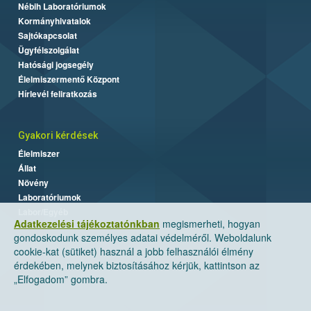
Nébih Laboratóriumok
Kormányhivatalok
Sajtókapcsolat
Ügyfélszolgálat
Hatósági jogsegély
Élelmiszermentő Központ
Hírlevél feliratkozás
Gyakori kérdések
Élelmiszer
Állat
Növény
Laboratóriumok
Labor/Egyéb
Adatkezelési tájékoztatónkban
megismerheti, hogyan
gondoskodunk személyes adatai védelméről. Weboldalunk
cookie-kat (sütiket) használ a jobb felhasználói élmény
érdekében, melynek biztosításához kérjük, kattintson az
„Elfogadom” gombra.