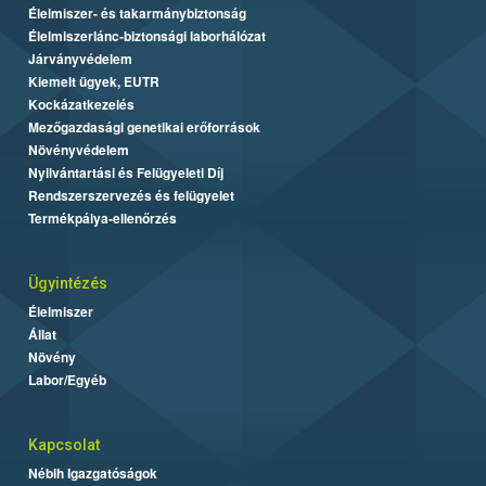
Élelmiszer- és takarmánybiztonság
Élelmiszerlánc-biztonsági laborhálózat
Járványvédelem
Kiemelt ügyek, EUTR
Kockázatkezelés
Mezőgazdasági genetikai erőforrások
Növényvédelem
Nyilvántartási és Felügyeleti Díj
Rendszerszervezés és felügyelet
Termékpálya-ellenőrzés
Ügyintézés
Élelmiszer
Állat
Növény
Labor/Egyéb
Kapcsolat
Nébih Igazgatóságok