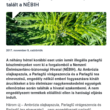
talált a NÉBIH
2017. november 9, csütörtök
A néhány héttel korábbi eset után ismét illegális parlagfű
készítményeket vont ki a forgalomból a Nemzeti
Élelmiszerlánc-biztonsági Hivatal (NÉBIH). Az Ambrózia
olajkapszula, a Parlagfű virágeszencia és a Parlagfű tea
elnevezésű, engedély nélkül emberi fogyasztásra kínált
árucikkeket a bio élelmiszer nagykereskedelmi egységek
ellenőrzése során találták a hivatal szakemberei. A nem
engedélyezett termékek előállítói ellen is hatósági eljárás
indult.
Három új – Ambrózia olajkapszula, Parlagfű virágeszencia és
Parlagfű tea elnevezésű – nem engedélyezett parlagfű