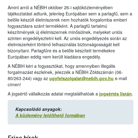
Amint arról a NÉBIH október 26-i sajtóközleményében
tájékoztatást adtunk, jelenleg Európában sem a parlagfű, sem a
belőle készült élelmiszerek nem hozhatók forgalomba emberi
fogyasztásra szánt termékként. A parlagfű tartalmú
készítmények új élelmiszernek minősülnek, melyeket uniós
szinten engedélyeztetni kell. Az uniós engedélyezés során az
élelmiszerként történő felhasználás biztonságosságát kell
bizonyítani. Parlagfűre és a belőle készített termékekre
Európában eddig nem került kiadásra engedély.
A NÉBIH kéri a fogyasztókat, hogy amennyiben illegális
forgalmazást észlelnek, jelezzék a NÉBIH Zöldszámán (06-
80/263-244) vagy az
ugyfelszolgalat@nebih.gov.hu
e-mail
címen!
A jogsértő vállalkozás adatai megtalálhatóak a
jogsértés listán
.
Kapcsolódó anyagok:
A közlemény letölthető formában