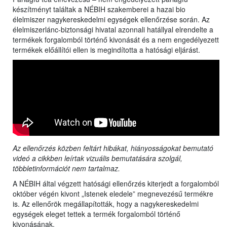
készítményt találtak a NÉBIH szakemberei a hazai bio
élelmiszer nagykereskedelmi egységek ellenőrzése során. Az
élelmiszerlánc-biztonsági hivatal azonnali hatállyal elrendelte a
termékek forgalomból történő kivonását és a nem engedélyezett
termékek előállítói ellen is megindította a hatósági eljárást.
Az ellenőrzés közben feltárt hibákat, hiányosságokat bemutató
videó a cikkben leírtak vizuális bemutatására szolgál,
többletinformációt nem tartalmaz.
A NÉBIH által végzett hatósági ellenőrzés kiterjedt a forgalomból
október végén kivont „Istenek eledele” megnevezésű termékre
is. Az ellenőrök megállapították, hogy a nagykereskedelmi
egységek eleget tettek a termék forgalomból történő
kivonásának.