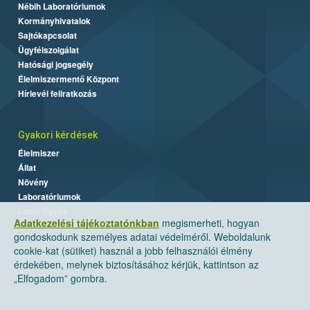
Nébih Laboratóriumok
Kormányhivatalok
Sajtókapcsolat
Ügyfélszolgálat
Hatósági jogsegély
Élelmiszermentő Központ
Hírlevél feliratkozás
Gyakori kérdések
Élelmiszer
Állat
Növény
Laboratóriumok
Labor/Egyéb
Adatkezelési tájékoztatónkban
megismerheti, hogyan
gondoskodunk személyes adatai védelméről. Weboldalunk
cookie-kat (sütiket) használ a jobb felhasználói élmény
érdekében, melynek biztosításához kérjük, kattintson az
„Elfogadom” gombra.