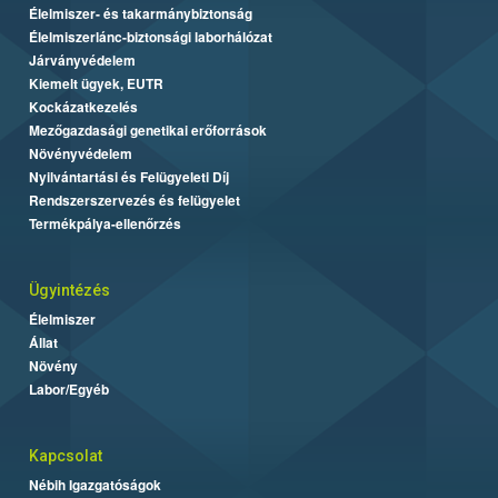
Élelmiszer- és takarmánybiztonság
Élelmiszerlánc-biztonsági laborhálózat
Járványvédelem
Kiemelt ügyek, EUTR
Kockázatkezelés
Mezőgazdasági genetikai erőforrások
Növényvédelem
Nyilvántartási és Felügyeleti Díj
Rendszerszervezés és felügyelet
Termékpálya-ellenőrzés
Ügyintézés
Élelmiszer
Állat
Növény
Labor/Egyéb
Kapcsolat
Nébih Igazgatóságok