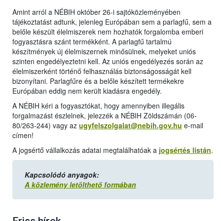
Amint arról a NÉBIH október 26-i sajtóközleményében
tájékoztatást adtunk, jelenleg Európában sem a parlagfű, sem a
belőle készült élelmiszerek nem hozhatók forgalomba emberi
fogyasztásra szánt termékként. A parlagfű tartalmú
készítmények új élelmiszernek minősülnek, melyeket uniós
szinten engedélyeztetni kell. Az uniós engedélyezés során az
élelmiszerként történő felhasználás biztonságosságát kell
bizonyítani. Parlagfűre és a belőle készített termékekre
Európában eddig nem került kiadásra engedély.
A NÉBIH kéri a fogyasztókat, hogy amennyiben illegális
forgalmazást észlelnek, jelezzék a NÉBIH Zöldszámán (06-
80/263-244) vagy az
ugyfelszolgalat@nebih.gov.hu
e-mail
címen!
A jogsértő vállalkozás adatai megtalálhatóak a
jogsértés listán
.
Kapcsolódó anyagok:
A közlemény letölthető formában