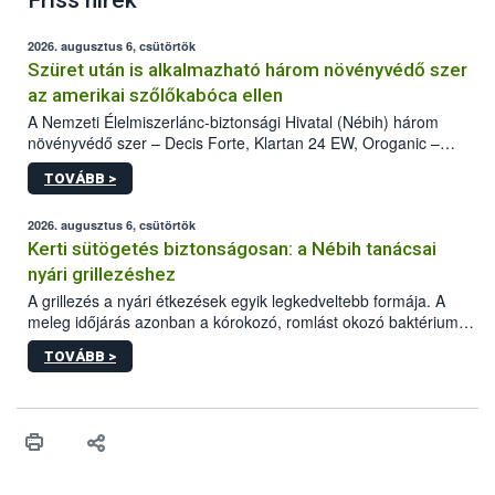
Friss hírek
2026. augusztus 6, csütörtök
Szüret után is alkalmazható három növényvédő szer
az amerikai szőlőkabóca ellen
A Nemzeti Élelmiszerlánc-biztonsági Hivatal (Nébih) három
növényvédő szer – Decis Forte, Klartan 24 EW, Oroganic –
engedélyokiratát módosította, így azok a szüretet követően,
TOVÁBB >
egészen a vesszőérettség (BBCH 91) stádiumáig
felhasználhatóak a szőlőben. A kiterjesztések célja, hogy a korai
érésű szőlőkben is legyen lehetőség a károsító elleni további
2026. augusztus 6, csütörtök
védekezésre. Az Oroganic készítmény kis kiszerelésben kiskerti
Kerti sütögetés biztonságosan: a Nébih tanácsai
felhasználók számára is elérhető és ökológiai termesztésben is
nyári grillezéshez
engedélyezett.
A grillezés a nyári étkezések egyik legkedveltebb formája. A
meleg időjárás azonban a kórokozó, romlást okozó baktériumok
gyorsabb szaporodásának is kedvez. A szabadtéri sütögetés
TOVÁBB >
ezért nem csupán a megfelelő sütési technikáról szól: legalább
ilyen fontos az alapanyagok biztonságos kezelése, az alapvető
higiéniai szabályok betartása, a megfelelő hőkezelés, valamint a
maradékok szakszerű tárolása. A Nemzeti Élelmiszerlánc-
biztonsági Hivatal (Nébih) Oktatási Programja összegyűjtötte a
biztonságos grillezés legfontosabb tudnivalóit.