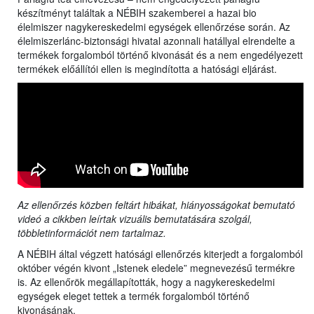
készítményt találtak a NÉBIH szakemberei a hazai bio
élelmiszer nagykereskedelmi egységek ellenőrzése során. Az
élelmiszerlánc-biztonsági hivatal azonnali hatállyal elrendelte a
termékek forgalomból történő kivonását és a nem engedélyezett
termékek előállítói ellen is megindította a hatósági eljárást.
Az ellenőrzés közben feltárt hibákat, hiányosságokat bemutató
videó a cikkben leírtak vizuális bemutatására szolgál,
többletinformációt nem tartalmaz.
A NÉBIH által végzett hatósági ellenőrzés kiterjedt a forgalomból
október végén kivont „Istenek eledele” megnevezésű termékre
is. Az ellenőrök megállapították, hogy a nagykereskedelmi
egységek eleget tettek a termék forgalomból történő
kivonásának.