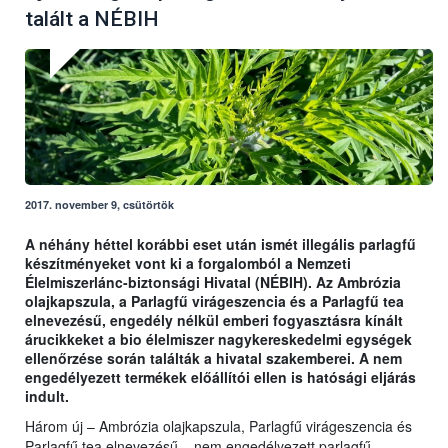
talált a NÉBIH
2017. november 9, csütörtök
A néhány héttel korábbi eset után ismét illegális parlagfű
készítményeket vont ki a forgalomból a Nemzeti
Élelmiszerlánc-biztonsági Hivatal (NÉBIH). Az Ambrózia
olajkapszula, a Parlagfű virágeszencia és a Parlagfű tea
elnevezésű, engedély nélkül emberi fogyasztásra kínált
árucikkeket a bio élelmiszer nagykereskedelmi egységek
ellenőrzése során találták a hivatal szakemberei. A nem
engedélyezett termékek előállítói ellen is hatósági eljárás
indult.
Három új – Ambrózia olajkapszula, Parlagfű virágeszencia és
Parlagfű tea elnevezésű – nem engedélyezett parlagfű