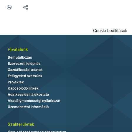
hatósággal is összehangolják a terjedés megállítása érdekében.
Cookie beállítások
Hivatalunk
Bemutatkozás
Szervezeti felépítés
Gazdálkodási adatok
Felügyeleti szervünk
Projektek
Kapcsolódó linkek
Adatkezelési tájékoztató
Akadálymentességi nyilatkozat
Üzemeltetési információ
Szakterületek
Állat-egészségügy és állatvédelem