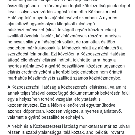
összefüggésben – a törvényben foglalt kötelezettségének eleget
téve - súlyos szerződésszegést jelentett a Közbeszerzési
Hatóság felé a nyertes ajánlattevővel szemben. A nyertes
ajánlattevő ugyanis olyan kifogásolt minőségű
húskészítményeket (virsli, felvágott egyéb késztermékek)
szállított óvodák, iskolák, közintézmények részére, amelyek
nemcsak silány minőségűek voltak, de romlottak és több
eseteben már kukacosak is. Mindezek miatt az ajánlatkérő a
szerződést felmondta. Ezt követően a Közbeszerzési Hatóság
átfogó ellenőrzési eljárást indított, tekintettel arra, hogy a
nyertes ajánlattevő a gyártó beszállítóval közösen ugyanezen
eljárás eredményeként a korábbi bejelentésben nem érintett
marhahús készítményt is szállított számos közintézménybe.
A Közbeszerzési Hatóság a közbeszerzési eljárással, valamint
annak teljesítésével összefüggő dokumentumok bekérésén felül
egy a helyszínen történő vizsgálat lefolytatását is
kezdeményezte. Ezt a Nébih ellenőreivel együttműködve,
azonos időpontban, közösen végezte, a nyertes ajánlattevő,
valamint a gyártó beszállító telephelyén.
A Nébih és a Közbeszerzési Hatóság munkatársai már az udvari
részen is szabálytalansággal találkoztak, ahol például rovarral