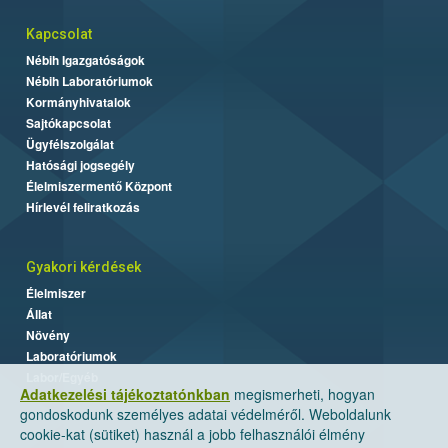
Kapcsolat
Nébih Igazgatóságok
Nébih Laboratóriumok
Kormányhivatalok
Sajtókapcsolat
Ügyfélszolgálat
Hatósági jogsegély
Élelmiszermentő Központ
Hírlevél feliratkozás
Gyakori kérdések
Élelmiszer
Állat
Növény
Laboratóriumok
Labor/Egyéb
Adatkezelési tájékoztatónkban
megismerheti, hogyan
gondoskodunk személyes adatai védelméről. Weboldalunk
cookie-kat (sütiket) használ a jobb felhasználói élmény