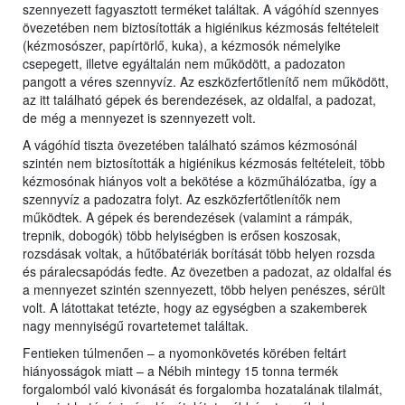
szennyezett fagyasztott terméket találtak. A vágóhíd szennyes
övezetében nem biztosították a higiénikus kézmosás feltételeit
(kézmosószer, papírtörlő, kuka), a kézmosók némelyike
csepegett, illetve egyáltalán nem működött, a padozaton
pangott a véres szennyvíz. Az eszközfertőtlenítő nem működött,
az itt található gépek és berendezések, az oldalfal, a padozat,
de még a mennyezet is szennyezett volt.
A vágóhíd tiszta övezetében található számos kézmosónál
szintén nem biztosították a higiénikus kézmosás feltételeit, több
kézmosónak hiányos volt a bekötése a közműhálózatba, így a
szennyvíz a padozatra folyt. Az eszközfertőtlenítők nem
működtek. A gépek és berendezések (valamint a rámpák,
trepnik, dobogók) több helyiségben is erősen koszosak,
rozsdásak voltak, a hűtőbatériák borítását több helyen rozsda
és páralecsapódás fedte. Az övezetben a padozat, az oldalfal és
a mennyezet szintén szennyezett, több helyen penészes, sérült
volt. A látottakat tetézte, hogy az egységben a szakemberek
nagy mennyiségű rovartetemet találtak.
Fentieken túlmenően – a nyomonkövetés körében feltárt
hiányosságok miatt – a Nébih mintegy 15 tonna termék
forgalomból való kivonását és forgalomba hozatalának tilalmát,