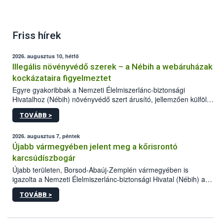
Friss hírek
2026. augusztus 10, hétfő
Illegális növényvédő szerek – a Nébih a webáruházak
kockázataira figyelmeztet
Egyre gyakoribbak a Nemzeti Élelmiszerlánc-biztonsági
Hivatalhoz (Nébih) növényvédő szert árusító, jellemzően külföldi
honlapok kapcsán érkező bejelentések. Emellett az ilyen
TOVÁBB >
termékeket kínáló kéretlen online reklámok mennyisége is
számottevően megnövekedett az elmúlt időszakban. A Nébih
összegyűjtötte az illegális növényvédő szerek kapcsán
2026. augusztus 7, péntek
előforduló árulkodó jeleket, valamint a webáruházakból való
Újabb vármegyében jelent meg a kőrisrontó
vásárlás kockázatait.
karcsúdíszbogár
Újabb területen, Borsod-Abaúj-Zemplén vármegyében is
igazolta a Nemzeti Élelmiszerlánc-biztonsági Hivatal (Nébih) a
kőrisrontó karcsúdíszbogár (Agrilus planipennis) jelenlétét. A
TOVÁBB >
kártevőt nem csak színcsapdában találták meg, de már fertőzött
fában is azonosították. A növényvédelmi szakemberek folytatják
az intenzív felderítést, emellett az intézkedéseket a szlovák