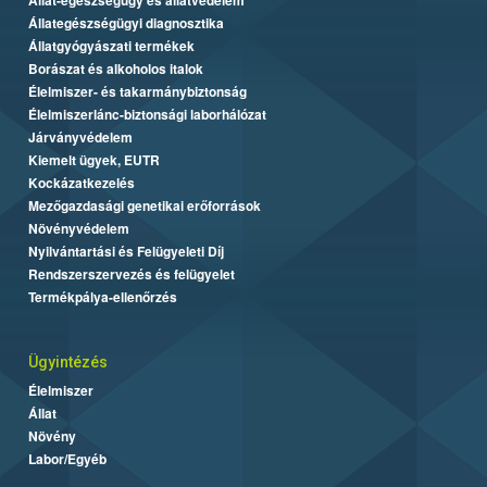
Állategészségügyi diagnosztika
Állatgyógyászati termékek
Borászat és alkoholos italok
Élelmiszer- és takarmánybiztonság
Élelmiszerlánc-biztonsági laborhálózat
Járványvédelem
Kiemelt ügyek, EUTR
Kockázatkezelés
Mezőgazdasági genetikai erőforrások
Növényvédelem
Nyilvántartási és Felügyeleti Díj
Rendszerszervezés és felügyelet
Termékpálya-ellenőrzés
Ügyintézés
Élelmiszer
Állat
Növény
Labor/Egyéb