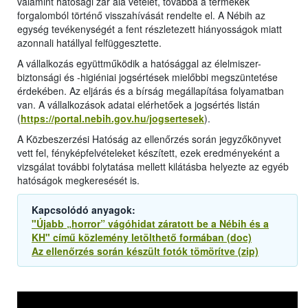
valamint hatósági zár alá vételét, továbbá a termékek
forgalomból történő visszahívását rendelte el. A Nébih az
egység tevékenységét a fent részletezett hiányosságok miatt
azonnali hatállyal felfüggesztette.
A vállalkozás együttműködik a hatósággal az élelmiszer-
biztonsági és -higiéniai jogsértések mielőbbi megszüntetése
érdekében. Az eljárás és a bírság megállapítása folyamatban
van. A vállalkozások adatai elérhetőek a jogsértés listán
(
https://portal.nebih.gov.hu/jogsertesek
).
A Közbeszerzési Hatóság az ellenőrzés során jegyzőkönyvet
vett fel, fényképfelvételeket készített, ezek eredményeként a
vizsgálat további folytatása mellett kilátásba helyezte az egyéb
hatóságok megkeresését is.
Kapcsolódó anyagok:
"Újabb „horror” vágóhidat záratott be a Nébih és a
KH" című közlemény letölthető formában (doc)
Az ellenőrzés során készült fotók tömörítve (zip)