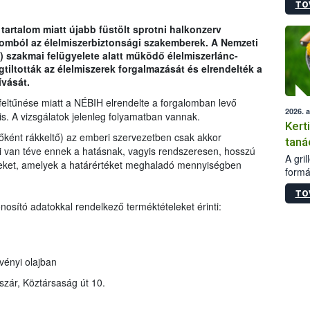
TO
módos
egész
 tartalom miatt újabb füstölt sprotni halkonzerv
felha
alomból az élelmiszerbiztonsági szakemberek. A Nemzeti
célja
) szakmai felügyelete alatt működő élelmiszerlánc-
lehet
gtiltották az élelmiszerek forgalmazását és elrendelték a
Az Or
ívását.
felha
terme
feltűnése miatt a NÉBIH elrendelte a forgalomban levő
2026. 
 is. A vizsgálatok jelenleg folyamatban vannak.
Kert
őként rákkeltő) az emberi szervezetben csak akkor
taná
ki van téve ennek a hatásnak, vagyis rendszeresen, hosszú
A gri
ereket, amelyek a határértéket meghaladó mennyiségben
formá
romlá
TO
szapo
nosító adatokkal rendelkező terméktételeket érinti:
sütög
techni
alapa
higié
vényi olajban
hőkez
tárol
szár, Köztársaság út 10.
Hivat
a biz