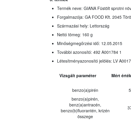
Termék neve: GIANA Füstölt sprotni növ
Forgalmazója: GA FOOD Kft. 2045 Törökb
Származási hely: Lettország
Nettó tömeg: 160 g
Minőségmegőrzési idő: 12.05.2015
További azonosító: 492 A001784 1
Létesítményazonosító jelölés: LV A001
Vizsgált paraméter
Mért érté
benzo(a)pirén
5
benzo(a)pirén,
benz(a)antracén,
3
benzo(b)fluorantén, krizén
összege