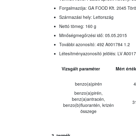
Forgalmazója: GA FOOD Kft. 2045 Törökb
Származási hely: Lettország
Nettó tömeg: 160 g
Minőségmegőrzési idő: 05.05.2015
További azonosító: 492 A001784 1.2
Létesítményazonosító jelölés: LV A001
Vizsgált paraméter
Mért érté
benzo(a)pirén
4
benzo(a)pirén,
benz(a)antracén,
3
benzo(b)fluorantén, krizén
összege
3. termék