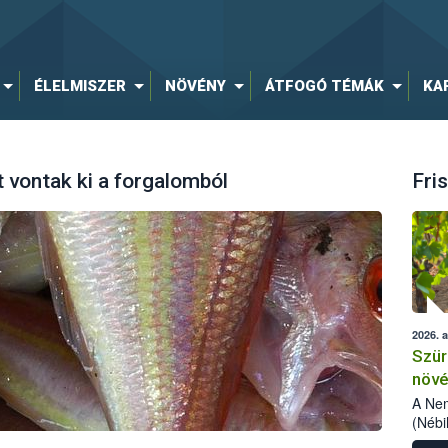
ÉLELMISZER
NÖVÉNY
ÁTFOGÓ TÉMÁK
KA
 vontak ki a forgalomból
Fris
2026. 
Szür
növé
szől
A Nem
(Nébi
Klart