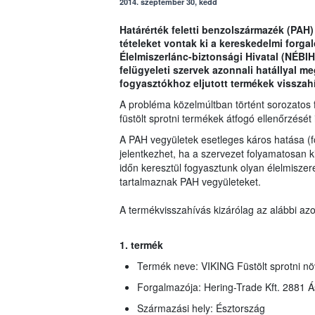
2014. szeptember 30, kedd
Határérték feletti benzolszármazék (PAH)
tételeket vontak ki a kereskedelmi forg
Élelmiszerlánc-biztonsági Hivatal (NÉBIH
felügyeleti szervek azonnali hatállyal me
fogyasztókhoz eljutott termékek visszah
A probléma közelmúltban történt sorozatos 
füstölt sprotni termékek átfogó ellenőrzését
A PAH vegyületek esetleges káros hatása (f
jelentkezhet, ha a szervezet folyamatosan 
időn keresztül fogyasztunk olyan élelmisz
tartalmaznak PAH vegyületeket.
A termékvisszahívás kizárólag az alábbi azo
1. termék
Termék neve: VIKING Füstölt sprotni nö
Forgalmazója: Hering-Trade Kft. 2881 Á
Származási hely: Észtország