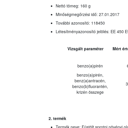
Nettó tömeg: 160 g
Minőségmegőrzési idő: 27.01.2017
További azonosító: 118450
Létesítményazonosító jelölés: EE 450 
Vizsgált paraméter
Mért ér
benzo(a)pirén
benzo(a)pirén,
benz(a)antracén,
3
benzo(b)fluorantén,
krizén összege
2. termék
Termék neve: Füstölt sprotni növényi ol