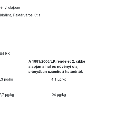
ényi olajban
álint, Raktárvárosi út 1.
784 EK
A 1881/2006/EK rendelet 2. cikke
k
alapján a hal és növényi olaj
arányában számított határérték
,3 µg/kg
4,1 µg/kg
7,7 µg/kg
24 µg/kg