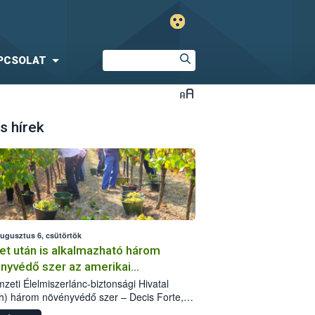
PCSOLAT
s hírek
augusztus 6, csütörtök
et után is alkalmazható három
nyvédő szer az amerikai
őkabóca ellen
zeti Élelmiszerlánc-biztonsági Hivatal
h) három növényvédő szer – Decis Forte,
an 24 EW, Oroganic – engedélyokiratát