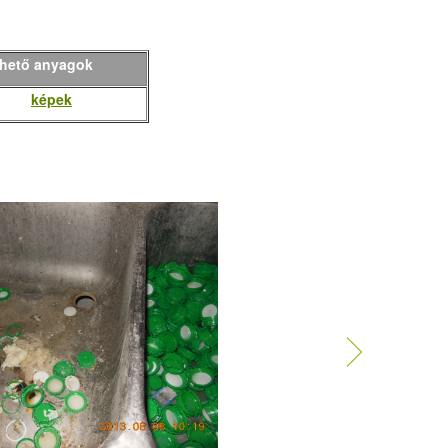
thető anyagok
képek