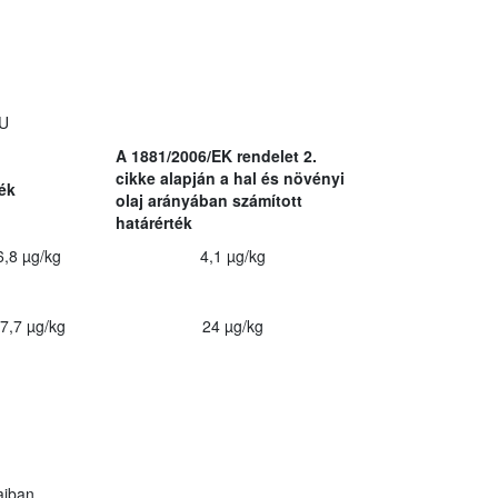
EU
A 1881/2006/EK rendelet 2.
cikke alapján a hal és növényi
ték
olaj arányában számított
határérték
6,8 µg/kg
4,1 µg/kg
7,7 µg/kg
24 µg/kg
ajban