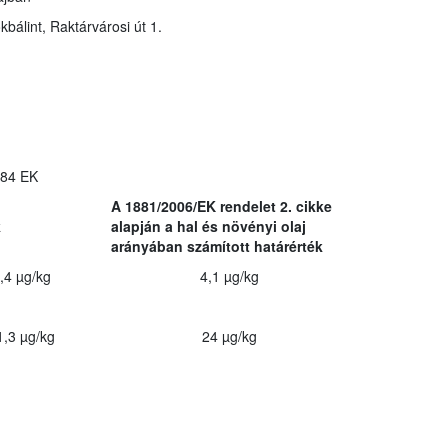
álint, Raktárvárosi út 1.
784 EK
A 1881/2006/EK rendelet 2. cikke
k
alapján a hal és növényi olaj
arányában számított határérték
,4 µg/kg
4,1 µg/kg
1,3 µg/kg
24 µg/kg