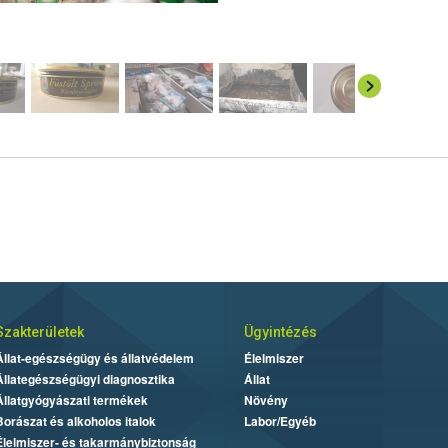
Szakterületek
Ügyintézés
Állat-egészségügy és állatvédelem
Élelmiszer
Állategészségügyi diagnosztika
Állat
Állatgyógyászati termékek
Növény
Borászat és alkoholos italok
Labor/Egyéb
Élelmiszer- és takarmánybiztonság