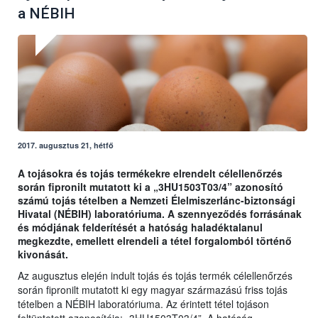
a NÉBIH
2017. augusztus 21, hétfő
A tojásokra és tojás termékekre elrendelt célellenőrzés
során fipronilt mutatott ki a „3HU1503T03/4” azonosító
számú tojás tételben a Nemzeti Élelmiszerlánc-biztonsági
Hivatal (NÉBIH) laboratóriuma. A szennyeződés forrásának
és módjának felderítését a hatóság haladéktalanul
megkezdte, emellett elrendeli a tétel forgalomból történő
kivonását.
Az augusztus elején indult tojás és tojás termék célellenőrzés
során fipronilt mutatott ki egy magyar származású friss tojás
tételben a NÉBIH laboratóriuma. Az érintett tétel tojáson