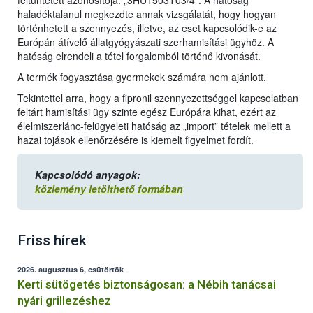
feltüntetett azonosítója: „3HU1503T03/4”. A hatóság
haladéktalanul megkezdte annak vizsgálatát, hogy hogyan
történhetett a szennyezés, illetve, az eset kapcsolódik-e az
Európán átívelő állatgyógyászati szerhamisítási ügyhöz. A
hatóság elrendeli a tétel forgalomból történő kivonását.
A termék fogyasztása gyermekek számára nem ajánlott.
Tekintettel arra, hogy a fipronil szennyezettséggel kapcsolatban
feltárt hamisítási ügy szinte egész Európára kihat, ezért az
élelmiszerlánc-felügyeleti hatóság az „import” tételek mellett a
hazai tojások ellenőrzésére is kiemelt figyelmet fordít.
Kapcsolódó anyagok:
közlemény letölthető formában
Friss hírek
2026. augusztus 6, csütörtök
Kerti sütögetés biztonságosan: a Nébih tanácsai
nyári grillezéshez