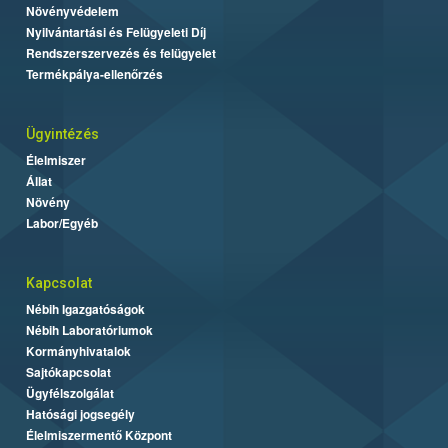
Növényvédelem
Nyilvántartási és Felügyeleti Díj
Rendszerszervezés és felügyelet
Termékpálya-ellenőrzés
Ügyintézés
Élelmiszer
Állat
Növény
Labor/Egyéb
Kapcsolat
Nébih Igazgatóságok
Nébih Laboratóriumok
Kormányhivatalok
Sajtókapcsolat
Ügyfélszolgálat
Hatósági jogsegély
Élelmiszermentő Központ