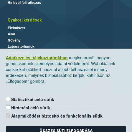
Hírlevél feliratkozás
Gyakori kérdések
Élelmiszer
Állat
Növény
Laboratóriumok
Labor/Egyéb
Adatkezelési tájékoztatónkban
megismerheti, hogyan
gondoskodunk személyes adatai védelméről. Weboldalunk
cookie-kat (sütiket) használ a jobb felhasználói élmény
érdekében, melynek biztosításához kérjük, kattintson az
„Elfogadom” gombra.
Statisztikai célú sütik
Nemzeti Élelmiszerlánc-biztonsági Hivatal
Hirdetési célú sütik
Cím: 1024 Budapest, Keleti Károly utca. 24.
Alapműködést biztosító és funkcionális sütik
Levelezési cím: 1525 Budapest. Pf. 30.
ÖSSZES SÜTI ELFOGADÁSA