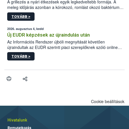
A grillezés a nyári étkezések egyik legkedveltebb formája. A
meleg időjárás azonban a kórokozó, romlást okozó baktériumok
gyorsabb szaporodásának is kedvez. A szabadtéri sütögetés
TOVÁBB >
ezért nem csupán a megfelelő sütési technikáról szól: legalább
ilyen fontos az alapanyagok biztonságos kezelése, az alapvető
higiéniai szabályok betartása, a megfelelő hőkezelés, valamint a
2026. augusztus 4, kedd
maradékok szakszerű tárolása. A Nemzeti Élelmiszerlánc-
Új EUDR képzések az újraindulás után
biztonsági Hivatal (Nébih) Oktatási Programja összegyűjtötte a
Az Információs Rendszer újbóli megnyitását követően
biztonságos grillezés legfontosabb tudnivalóit.
újraindultak az EUDR szerinti piaci szereplőknek szóló online
képzések.
TOVÁBB >
Cookie beállítások
Hivatalunk
Bemutatkozás