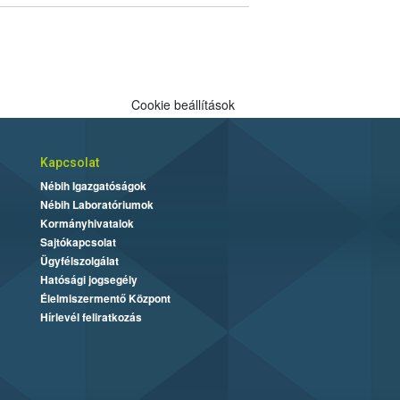
Cookie beállítások
Kapcsolat
Nébih Igazgatóságok
Nébih Laboratóriumok
Kormányhivatalok
Sajtókapcsolat
Ügyfélszolgálat
Hatósági jogsegély
Élelmiszermentő Központ
Hírlevél feliratkozás