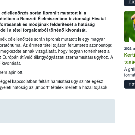
TO
módos
egész
 célellenőrzés során fipronilt mutatott ki a
felha
telben a Nemzeti Élelmiszerlánc-biztonsági Hivatal
célja
forrásának és módjának felderítését a hatóság
lehet
deli a tétel forgalomból történő kivonását.
Az Or
felha
rmék célellenőrzés során fipronilt mutatott ki egy magyar
terme
atóriuma. Az érintett tétel tojáson feltüntetett azonosítója:
2026. 
megkezdte annak vizsgálatát, hogy hogyan történhetett a
Kert
az Európán átívelő állatgyógyászati szerhamisítási ügyhöz. A
taná
ő kivonását.
A gri
em ajánlott.
formá
romlá
tséggel kapcsolatban feltárt hamisítási ügy szinte egész
TO
szapo
yeleti hatóság az „import” tételek mellett a hazai tojások
sütög
techni
alapa
higié
hőkez
tárol
Hivat
a biz