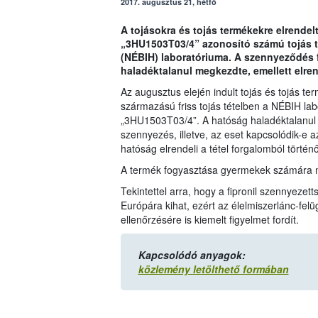
2017. augusztus 21, hétfő
A tojásokra és tojás termékekre elrendelt
„3HU1503T03/4” azonosító számú tojás té
(NÉBIH) laboratóriuma. A szennyeződés 
haladéktalanul megkezdte, emellett elren
Az augusztus elején indult tojás és tojás te
származású friss tojás tételben a NÉBIH labor
„3HU1503T03/4”. A hatóság haladéktalanul 
szennyezés, illetve, az eset kapcsolódik-e 
hatóság elrendeli a tétel forgalomból történ
A termék fogyasztása gyermekek számára n
Tekintettel arra, hogy a fipronil szennyezet
Európára kihat, ezért az élelmiszerlánc-felüg
ellenőrzésére is kiemelt figyelmet fordít.
Kapcsolódó anyagok:
közlemény letölthető formában