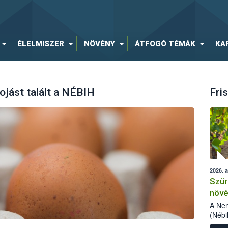
ÉLELMISZER
NÖVÉNY
ÁTFOGÓ TÉMÁK
KA
tojást talált a NÉBIH
Fris
2026. 
Szür
növé
szől
A Nem
(Nébi
Klart