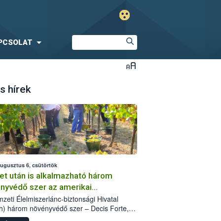
PCSOLAT
s hírek
augusztus 6, csütörtök
et után is alkalmazható három
nyvédő szer az amerikai
őkabóca ellen
zeti Élelmiszerlánc-biztonsági Hivatal
h) három növényvédő szer – Decis Forte,
an 24 EW, Oroganic – engedélyokiratát