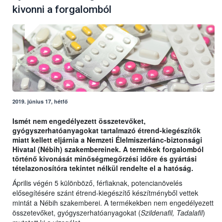
kivonni a forgalomból
2019. június 17, hétfő
Ismét nem engedélyezett összetevőket,
gyógyszerhatóanyagokat tartalmazó étrend-kiegészítők
miatt kellett eljárnia a Nemzeti Élelmiszerlánc-biztonsági
Hivatal (Nébih) szakembereinek. A termékek forgalomból
történő kivonását minőségmegőrzési időre és gyártási
tételazonosítóra tekintet nélkül rendelte el a hatóság.
Április végén 5 különböző, férfiaknak, potencianövelés
elősegítésére szánt étrend-kiegészítő készítményből vettek
mintát a Nébih szakemberei. A termékekben nem engedélyezett
összetevőket, gyógyszerhatóanyagokat (
Szildenafil, Tadalafil
)