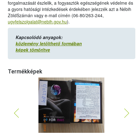
forgalmazását észlelik, a fogyasztók egészségének védelme és
a gyors hatósági intézkedések érdekében jelezzék azt a Nébih
ZöldSzámán vagy e-mail címén (06-80/263-244,
ugyfelszolgalat@nebih.gov.hu
).
Kapcsolódó anyagok:
közlemény letölthető formában
képek tömörítve
Termékképek