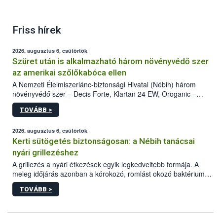
Friss hírek
2026. augusztus 6, csütörtök
Szüret után is alkalmazható három növényvédő szer
az amerikai szőlőkabóca ellen
A Nemzeti Élelmiszerlánc-biztonsági Hivatal (Nébih) három
növényvédő szer – Decis Forte, Klartan 24 EW, Oroganic –
engedélyokiratát módosította, így azok a szüretet követően,
TOVÁBB >
egészen a vesszőérettség (BBCH 91) stádiumáig
felhasználhatóak a szőlőben. A kiterjesztések célja, hogy a korai
érésű szőlőkben is legyen lehetőség a károsító elleni további
2026. augusztus 6, csütörtök
védekezésre. Az Oroganic készítmény kis kiszerelésben kiskerti
Kerti sütögetés biztonságosan: a Nébih tanácsai
felhasználók számára is elérhető és ökológiai termesztésben is
nyári grillezéshez
engedélyezett.
A grillezés a nyári étkezések egyik legkedveltebb formája. A
meleg időjárás azonban a kórokozó, romlást okozó baktériumok
gyorsabb szaporodásának is kedvez. A szabadtéri sütögetés
TOVÁBB >
ezért nem csupán a megfelelő sütési technikáról szól: legalább
ilyen fontos az alapanyagok biztonságos kezelése, az alapvető
higiéniai szabályok betartása, a megfelelő hőkezelés, valamint a
maradékok szakszerű tárolása. A Nemzeti Élelmiszerlánc-