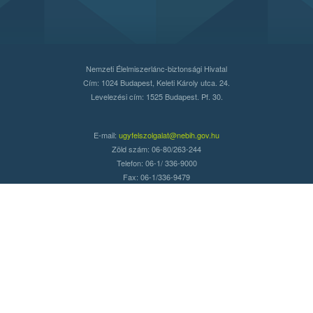
Nemzeti Élelmiszerlánc-biztonsági Hivatal
Cím: 1024 Budapest, Keleti Károly utca. 24.
Levelezési cím: 1525 Budapest. Pf. 30.
E-mail:
ugyfelszolgalat@nebih.gov.hu
Zöld szám: 06-80/263-244
Telefon: 06-1/ 336-9000
Fax: 06-1/336-9479