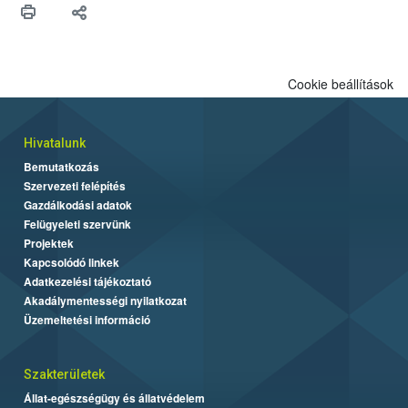
biztonsági Hivatal (Nébih) Oktatási Programja összegyűjtötte a
biztonságos grillezés legfontosabb tudnivalóit.
Cookie beállítások
Hivatalunk
Bemutatkozás
Szervezeti felépítés
Gazdálkodási adatok
Felügyeleti szervünk
Projektek
Kapcsolódó linkek
Adatkezelési tájékoztató
Akadálymentességi nyilatkozat
Üzemeltetési információ
Szakterületek
Állat-egészségügy és állatvédelem