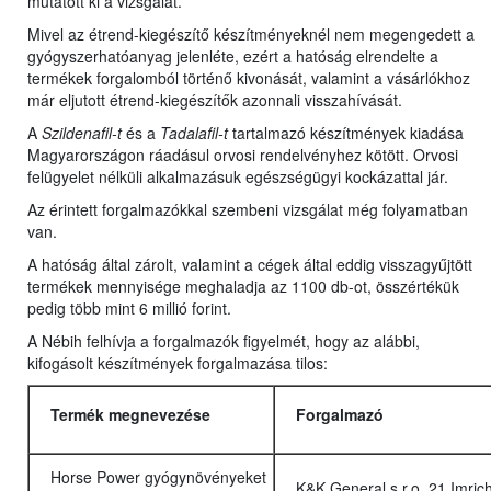
mutatott ki a vizsgálat.
Mivel az étrend-kiegészítő készítményeknél nem megengedett a
gyógyszerhatóanyag jelenléte, ezért a hatóság elrendelte a
termékek forgalomból történő kivonását, valamint a vásárlókhoz
már eljutott étrend-kiegészítők azonnali visszahívását.
A
Szildenafil-t
és a
Tadalafil-t
tartalmazó készítmények kiadása
Magyarországon ráadásul orvosi rendelvényhez kötött. Orvosi
felügyelet nélküli alkalmazásuk egészségügyi kockázattal jár.
Az érintett forgalmazókkal szembeni vizsgálat még folyamatban
van.
A hatóság által zárolt, valamint a cégek által eddig visszagyűjtött
termékek mennyisége meghaladja az 1100 db-ot, összértékük
pedig több mint 6 millió forint.
A Nébih felhívja a forgalmazók figyelmét, hogy az alábbi,
kifogásolt készítmények forgalmazása tilos:
Termék megnevezése
Forgalmazó
Horse Power gyógynövényeket
K&K General s.r.o. 21 Imric