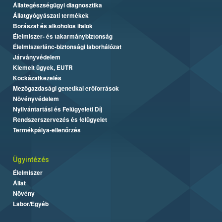
Állategészségügyi diagnosztika
Állatgyógyászati termékek
Borászat és alkoholos italok
Élelmiszer- és takarmánybiztonság
Élelmiszerlánc-biztonsági laborhálózat
Járványvédelem
Kiemelt ügyek, EUTR
Kockázatkezelés
Mezőgazdasági genetikai erőforrások
Növényvédelem
Nyilvántartási és Felügyeleti Díj
Rendszerszervezés és felügyelet
Termékpálya-ellenőrzés
Ügyintézés
Élelmiszer
Állat
Növény
Labor/Egyéb