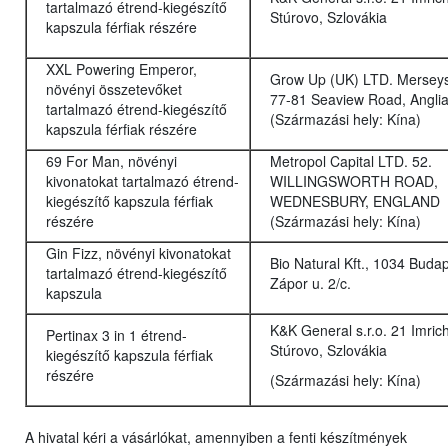
tartalmazó étrend-kiegészítő
Stúrovo, Szlovákia
kapszula férfiak részére
XXL Powering Emperor,
Grow Up (UK) LTD. Mersey
növényi összetevőket
77-81 Seaview Road, Angli
tartalmazó étrend-kiegészítő
(Származási hely: Kína)
kapszula férfiak részére
69 For Man, növényi
Metropol Capital LTD. 52.
kivonatokat tartalmazó étrend-
WILLINGSWORTH ROAD,
kiegészítő kapszula férfiak
WEDNESBURY, ENGLAND
részére
(Származási hely: Kína)
Gin Fizz, növényi kivonatokat
Bio Natural Kft., 1034 Budap
tartalmazó étrend-kiegészítő
Zápor u. 2/c.
kapszula
K&K General s.r.o. 21 Imric
Pertinax 3 in 1 étrend-
Stúrovo, Szlovákia
kiegészítő kapszula férfiak
részére
(Származási hely: Kína)
A hivatal kéri a vásárlókat, amennyiben a fenti készítmények