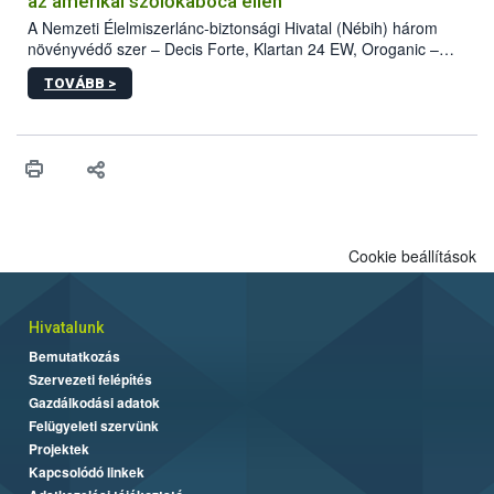
az amerikai szőlőkabóca ellen
A Nemzeti Élelmiszerlánc-biztonsági Hivatal (Nébih) három
növényvédő szer – Decis Forte, Klartan 24 EW, Oroganic –
engedélyokiratát módosította, így azok a szüretet követően,
TOVÁBB >
egészen a vesszőérettség (BBCH 91) stádiumáig
felhasználhatóak a szőlőben. A kiterjesztések célja, hogy a korai
érésű szőlőkben is legyen lehetőség a károsító elleni további
védekezésre. Az Oroganic készítmény kis kiszerelésben kiskerti
felhasználók számára is elérhető és ökológiai termesztésben is
engedélyezett.
Cookie beállítások
Hivatalunk
Bemutatkozás
Szervezeti felépítés
Gazdálkodási adatok
Felügyeleti szervünk
Projektek
Kapcsolódó linkek