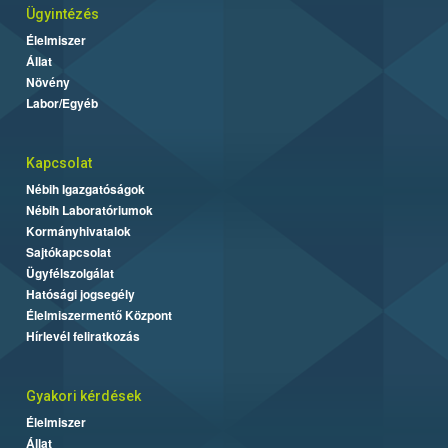
Ügyintézés
Élelmiszer
Állat
Növény
Labor/Egyéb
Kapcsolat
Nébih Igazgatóságok
Nébih Laboratóriumok
Kormányhivatalok
Sajtókapcsolat
Ügyfélszolgálat
Hatósági jogsegély
Élelmiszermentő Központ
Hírlevél feliratkozás
Gyakori kérdések
Élelmiszer
Állat