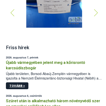
Friss hírek
2026. augusztus 7, péntek
Újabb vármegyében jelent meg a kőrisrontó
karcsúdíszbogár
Újabb területen, Borsod-Abaúj-Zemplén vármegyében is
igazolta a Nemzeti Élelmiszerlánc-biztonsági Hivatal (Nébih) a
kőrisrontó karcsúdíszbogár (Agrilus planipennis) jelenlétét. A
TOVÁBB >
kártevőt nem csak színcsapdában találták meg, de már fertőzött
fában is azonosították. A növényvédelmi szakemberek folytatják
az intenzív felderítést, emellett az intézkedéseket a szlovák
2026. augusztus 6, csütörtök
hatósággal is összehangolják a terjedés megállítása érdekében.
Szüret után is alkalmazható három növényvédő szer