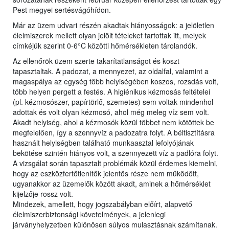
Pest megyei sertésvágóhídon.
Már az üzem udvari részén akadtak hiányosságok: a jelöletlen
élelmiszerek mellett olyan jelölt tételeket tartottak itt, melyek
címkéjük szerint 0-6°C közötti hőmérsékleten tárolandók.
Az ellenőrök üzem szerte takarítatlanságot és koszt
tapasztaltak. A padozat, a mennyezet, az oldalfal, valamint a
magaspálya az egység több helyiségében koszos, rozsdás volt,
több helyen pergett a festés. A higiénikus kézmosás feltételei
(pl. kézmosószer, papírtörlő, szemetes) sem voltak mindenhol
adottak és volt olyan kézmosó, ahol még meleg víz sem volt.
Akadt helyiség, ahol a kézmosók közül többet nem kötöttek be
megfelelően, így a szennyvíz a padozatra folyt. A béltisztításra
használt helyiségben található munkaasztal lefolyójának
bekötése szintén hiányos volt, a szennyezett víz a padlóra folyt.
A vizsgálat során tapasztalt problémák közül érdemes kiemelni,
hogy az eszközfertőtlenítők jelentős része nem működött,
ugyanakkor az üzemelők között akadt, aminek a hőmérséklet
kijelzője rossz volt.
Mindezek, amellett, hogy jogszabályban előírt, alapvető
élelmiszerbiztonsági követelmények, a jelenlegi
járványhelyzetben különösen súlyos mulasztásnak számítanak.