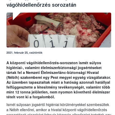
vágóhídellenőrzés sorozatán
2021. február 25, csütörtök
A központi vágóhídellenőrzés-sorozaton ismét súlyos
higiéniai-, valamint élelmiszerbiztonsági jogsértéseket
tártak fel a Nemzeti Élelmiszerlánc-biztonsági Hivatal
(Nébih) szakemberei egy Pest megyei egység vizsgálatakor.
Az üzemben tapasztaltak miatt a hatóság azonnali hatállyal
felfüggesztette a létesítmény tevékenységét, valamint több
mint 12 tonna jelöletlen, nem nyomon követhető élelmiszer
tételt vont ki a forgalomból.
Ismét súlyosan jogsértő higiéniai körülményekkel szembesültek
a Nébih ellenőrei, amikor a hivatal központi vágóhídellenőrzés
sorozatának részeként február közepén ellenőrzést tartottak egy