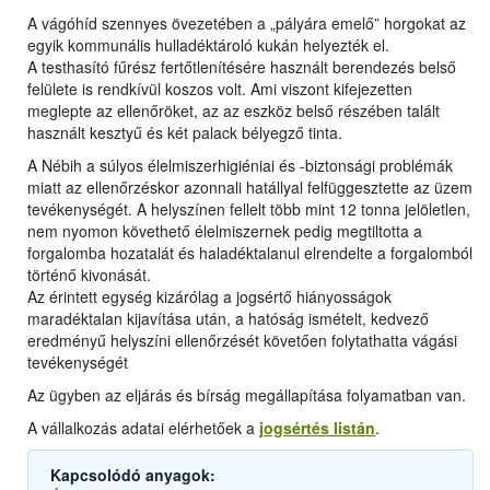
A vágóhíd szennyes övezetében a „pályára emelő” horgokat az
egyik kommunális hulladéktároló kukán helyezték el.
A testhasító fűrész fertőtlenítésére használt berendezés belső
felülete is rendkívül koszos volt. Ami viszont kifejezetten
meglepte az ellenőröket, az az eszköz belső részében talált
használt kesztyű és két palack bélyegző tinta.
A Nébih a súlyos élelmiszerhigiéniai és -biztonsági problémák
miatt az ellenőrzéskor azonnali hatállyal felfüggesztette az üzem
tevékenységét. A helyszínen fellelt több mint 12 tonna jelöletlen,
nem nyomon követhető élelmiszernek pedig megtiltotta a
forgalomba hozatalát és haladéktalanul elrendelte a forgalomból
történő kivonását.
Az érintett egység kizárólag a jogsértő hiányosságok
maradéktalan kijavítása után, a hatóság ismételt, kedvező
eredményű helyszíni ellenőrzését követően folytathatta vágási
tevékenységét
Az ügyben az eljárás és bírság megállapítása folyamatban van.
A vállalkozás adatai elérhetőek a
jogsértés listán
.
Kapcsolódó anyagok: