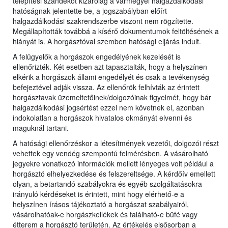
telepítési szándékot kizárólag a vármegyei halgazdálkodási
hatóságnak jelentette be, a jogszabályban előírt
halgazdálkodási szakrendszerbe viszont nem rögzítette.
Megállapították továbbá a kísérő dokumentumok feltöltésének a
hiányát is. A horgásztóval szemben hatósági eljárás indult.
A felügyelők a horgászok engedélyének kezelését is
ellenőrizték. Két esetben azt tapasztalták, hogy a helyszínen
elkérik a horgászok állami engedélyét és csak a tevékenység
befejeztével adják vissza. Az ellenőrök felhívták az érintett
horgásztavak üzemeltetőinek/dolgozóinak figyelmét, hogy bár
halgazdálkodási jogsértést ezzel nem követnek el, azonban
indokolatlan a horgászok hivatalos okmányát elvenni és
maguknál tartani.
A hatósági ellenőrzéskor a létesítmények vezetői, dolgozói részt
vehettek egy vendég szempontú felmérésben. A vásárolható
jegyekre vonatkozó információk mellett lényeges volt például a
horgásztó elhelyezkedése és felszereltsége. A kérdőív emellett
olyan, a betartandó szabályokra és egyéb szolgáltatásokra
irányuló kérdéseket is érintett, mint hogy elérhető-e a
helyszínen írásos tájékoztató a horgászat szabályairól,
vásárolhatóak-e horgászkellékek és található-e büfé vagy
étterem a horgásztó területén. Az értékelés elsősorban a