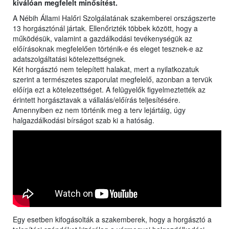
kiválóan megfelelt minősítést.
A Nébih Állami Halőri Szolgálatának szakemberei országszerte
13 horgásztónál jártak. Ellenőrizték többek között, hogy a
működésük, valamint a gazdálkodási tevékenységük az
előírásoknak megfelelően történik-e és eleget tesznek-e az
adatszolgáltatási kötelezettségnek.
Két horgásztó nem telepített halakat, mert a nyilatkozatuk
szerint a természetes szaporulat megfelelő, azonban a tervük
előírja ezt a kötelezettséget. A felügyelők figyelmeztették az
érintett horgásztavak a vállalás/előírás teljesítésére.
Amennyiben ez nem történik meg a terv lejártáig, úgy
halgazdálkodási bírságot szab ki a hatóság.
Egy esetben kifogásolták a szakemberek, hogy a horgásztó a