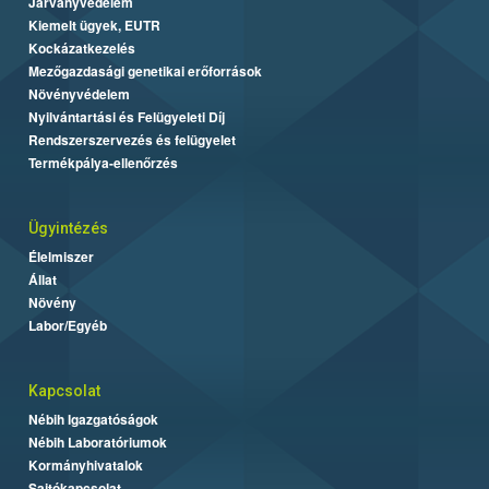
Járványvédelem
Kiemelt ügyek, EUTR
Kockázatkezelés
Mezőgazdasági genetikai erőforrások
Növényvédelem
Nyilvántartási és Felügyeleti Díj
Rendszerszervezés és felügyelet
Termékpálya-ellenőrzés
Ügyintézés
Élelmiszer
Állat
Növény
Labor/Egyéb
Kapcsolat
Nébih Igazgatóságok
Nébih Laboratóriumok
Kormányhivatalok
Sajtókapcsolat