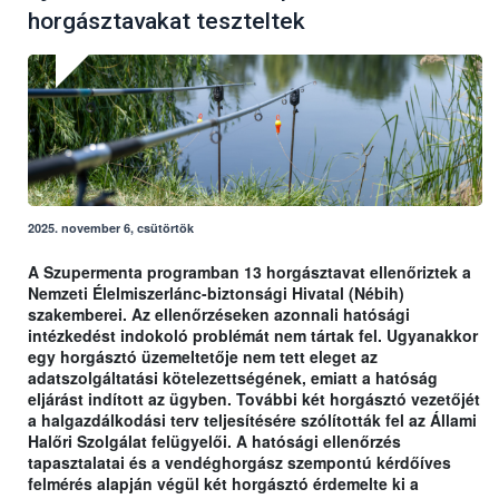
horgásztavakat teszteltek
2025. november 6, csütörtök
A Szupermenta programban 13 horgásztavat ellenőriztek a
Nemzeti Élelmiszerlánc-biztonsági Hivatal (Nébih)
szakemberei. Az ellenőrzéseken azonnali hatósági
intézkedést indokoló problémát nem tártak fel. Ugyanakkor
egy horgásztó üzemeltetője nem tett eleget az
adatszolgáltatási kötelezettségének, emiatt a hatóság
eljárást indított az ügyben. További két horgásztó vezetőjét
a halgazdálkodási terv teljesítésére szólították fel az Állami
Halőri Szolgálat felügyelői. A hatósági ellenőrzés
tapasztalatai és a vendéghorgász szempontú kérdőíves
felmérés alapján végül két horgásztó érdemelte ki a