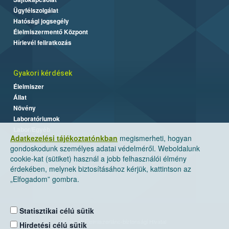
Ügyfélszolgálat
Hatósági jogsegély
Élelmiszermentő Központ
Hírlevél feliratkozás
Gyakori kérdések
Élelmiszer
Állat
Növény
Laboratóriumok
Labor/Egyéb
Adatkezelési tájékoztatónkban
megismerheti, hogyan
gondoskodunk személyes adatai védelméről. Weboldalunk
cookie-kat (sütiket) használ a jobb felhasználói élmény
érdekében, melynek biztosításához kérjük, kattintson az
„Elfogadom” gombra.
Statisztikai célú sütik
Nemzeti Élelmiszerlánc-biztonsági Hivatal
Hirdetési célú sütik