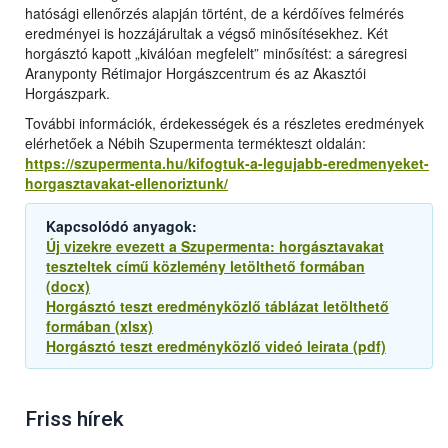
hatósági ellenőrzés alapján történt, de a kérdőíves felmérés
eredményei is hozzájárultak a végső minősítésekhez. Két
horgásztó kapott „kiválóan megfelelt” minősítést: a sáregresi
Aranyponty Rétimajor Horgászcentrum és az Akasztói
Horgászpark.
További információk, érdekességek és a részletes eredmények
elérhetőek a Nébih Szupermenta termékteszt oldalán:
https://szupermenta.hu/kifogtuk-a-legujabb-eredmenyeket-
horgasztavakat-ellenoriztunk/
Kapcsolódó anyagok:
Új vizekre evezett a Szupermenta: horgásztavakat
teszteltek című közlemény letölthető formában
(docx)
Horgásztó teszt eredményközlő táblázat letölthető
formában (xlsx)
Horgásztó teszt eredményközlő videó leirata (pdf)
Friss hírek