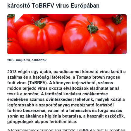
károsító ToBRFV vírus Európában
2019. május 23, csütörtök
2018 végén egy újabb, paradicsomot károsító vírus került a
szakma és a hatóság látóterébe, a Tomato brown rugose
fruit virus (ToBRFV). A könnyen terjeszthető, számos
módon terjedő vírus okozta elváltozások eladhatatlanná
teszik a termést. A fertőzési kockázat csökkentése
érdekében számos óvintézkedést tehetünk, melyek közül a
legfontosabb a szaporítóanyag megbízható forrásból
történő beszerzése, valamint a termesztés és forgalmazás
során az általános higiénia betartása, a használt eszközök,
göngyölegek alapos fertőtlenítése.
A tobamovírusok csoportjába tartozó ToBRFV vírust Európában