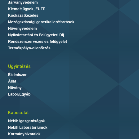
Járványvédelem
Kiemelt ügyek, EUTR
Kockázatkezelés
Mezőgazdasági genetikai erőforrások
Növényvédelem
Nyilvántartási és Felügyeleti Díj
Rendszerszervezés és felügyelet
Termékpálya-ellenőrzés
Ügyintézés
Élelmiszer
Állat
Növény
Labor/Egyéb
Kapcsolat
Nébih Igazgatóságok
Nébih Laboratóriumok
Kormányhivatalok