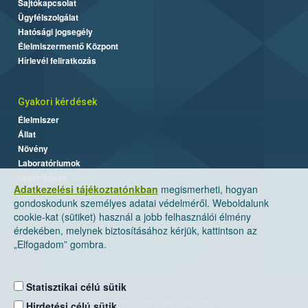
Sajtókapcsolat
Ügyfélszolgálat
Hatósági jogsegély
Élelmiszermentő Központ
Hírlevél feliratkozás
Gyakori kérdések
Élelmiszer
Állat
Növény
Laboratóriumok
Labor/Egyéb
Adatkezelési tájékoztatónkban
megismerheti, hogyan
gondoskodunk személyes adatai védelméről. Weboldalunk
cookie-kat (sütiket) használ a jobb felhasználói élmény
érdekében, melynek biztosításához kérjük, kattintson az
„Elfogadom” gombra.
Statisztikai célú sütik
Nemzeti Élelmiszerlánc-biztonsági Hivatal
Hirdetési célú sütik