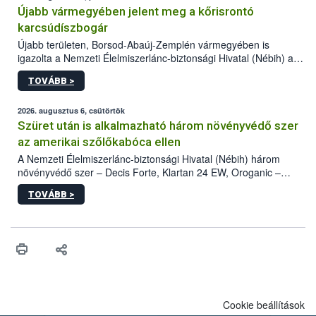
Újabb vármegyében jelent meg a kőrisrontó
karcsúdíszbogár
Újabb területen, Borsod-Abaúj-Zemplén vármegyében is
igazolta a Nemzeti Élelmiszerlánc-biztonsági Hivatal (Nébih) a
kőrisrontó karcsúdíszbogár (Agrilus planipennis) jelenlétét. A
TOVÁBB >
kártevőt nem csak színcsapdában találták meg, de már fertőzött
fában is azonosították. A növényvédelmi szakemberek folytatják
az intenzív felderítést, emellett az intézkedéseket a szlovák
2026. augusztus 6, csütörtök
hatósággal is összehangolják a terjedés megállítása érdekében.
Szüret után is alkalmazható három növényvédő szer
az amerikai szőlőkabóca ellen
A Nemzeti Élelmiszerlánc-biztonsági Hivatal (Nébih) három
növényvédő szer – Decis Forte, Klartan 24 EW, Oroganic –
engedélyokiratát módosította, így azok a szüretet követően,
TOVÁBB >
egészen a vesszőérettség (BBCH 91) stádiumáig
felhasználhatóak a szőlőben. A kiterjesztések célja, hogy a korai
érésű szőlőkben is legyen lehetőség a károsító elleni további
védekezésre. Az Oroganic készítmény kis kiszerelésben kiskerti
felhasználók számára is elérhető és ökológiai termesztésben is
engedélyezett.
Cookie beállítások