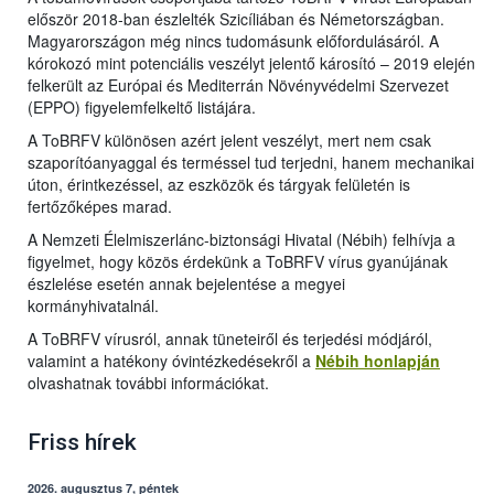
először 2018-ban észlelték Szicíliában és Németországban.
Magyarországon még nincs tudomásunk előfordulásáról. A
kórokozó mint potenciális veszélyt jelentő károsító – 2019 elején
felkerült az Európai és Mediterrán Növényvédelmi Szervezet
(EPPO) figyelemfelkeltő listájára.
A ToBRFV különösen azért jelent veszélyt, mert nem csak
szaporítóanyaggal és terméssel tud terjedni, hanem mechanikai
úton, érintkezéssel, az eszközök és tárgyak felületén is
fertőzőképes marad.
A Nemzeti Élelmiszerlánc-biztonsági Hivatal (Nébih) felhívja a
figyelmet, hogy közös érdekünk a ToBRFV vírus gyanújának
észlelése esetén annak bejelentése a megyei
kormányhivatalnál.
A ToBRFV vírusról, annak tüneteiről és terjedési módjáról,
valamint a hatékony óvintézkedésekről a
Nébih honlapján
olvashatnak további információkat.
Friss hírek
2026. augusztus 7, péntek