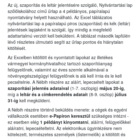
Az új, szaporítás és leltár jelentésére szolgáló, Nyilvántartási lap
szőlőiskolához című űrlap a 4 példányos, papíralapú
nyomtatvány helyett használható. Az Excel táblázatos
nyilvántartási lap a papíralapú piros (szaporítási) és kék (leltár)
jelentések lapjaként is szolgál, így mindig a megfelelő
adattartalmú verziót kell beküldeni. A táblázat második lapfülén
lévő részletes útmutató segíti az űrlap pontos és hiánytalan
kitöltését.
Az Excelben kitöltött és nyomtatott lapokat az illetékes
vármegyei kormányhivatalhoz tartozó szaporítóanyag
felügyelőnek, valamint az éves szemle alkalmával a
növényegészségügyi felügyelőnek is alá kell írnia és le kell
pecsételnie. A Nébih részére az aláírt, lepecsételt lapokat a
szaporítási jelentés adataival
(1-7. oszlopig)
május 20-ig
,
míg a
leltár és a címkerendelés adatait
(8-9. oszlop)
július
31-ig
kell megküldeni.
A Nébih részére történő beküldés menete: a cégek és egyéni
vállalkozók esetében
e-Papíron keresztül
szükséges intézni -
ez esetben elég
1 példányt kinyomtatni
, aláírni, felügyelőkkel
aláíratni, lepecsételtetni. Az elektronikus ügyintézésre nem
kötelezett, természetes személyek (őstermelők) a kitöltött és