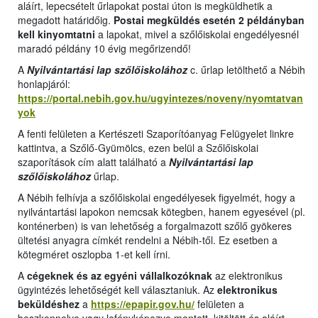
aláírt, lepecsételt űrlapokat postai úton is megküldhetik a
megadott határidőig.
Postai megküldés esetén 2 példányban
kell kinyomtatni
a lapokat, mivel a szőlőiskolai engedélyesnél
maradó példány 10 évig megőrizendő!
A
Nyilvántartási lap szőlőiskolához
c. űrlap letölthető a Nébih
honlapjáról:
https://portal.nebih.gov.hu/ugyintezes/noveny/nyomtatvan
yok
A fenti felületen a Kertészeti Szaporítóanyag Felügyelet linkre
kattintva, a Szőlő-Gyümölcs, ezen belül a Szőlőiskolai
szaporítások cím alatt található a
Nyilvántartási lap
szőlőiskolához
űrlap.
A Nébih felhívja a szőlőiskolai engedélyesek figyelmét, hogy a
nyilvántartási lapokon nemcsak kötegben, hanem egyesével (pl.
konténerben) is van lehetőség a forgalmazott szőlő gyökeres
ültetési anyagra címkét rendelni a Nébih-től. Ez esetben a
kötegméret oszlopba 1-et kell írni.
A
cégeknek és az egyéni vállalkozóknak
az elektronikus
ügyintézés lehetőségét kell választaniuk. Az
elektronikus
beküldéshez
a
https://epapir.gov.hu/
felületen a