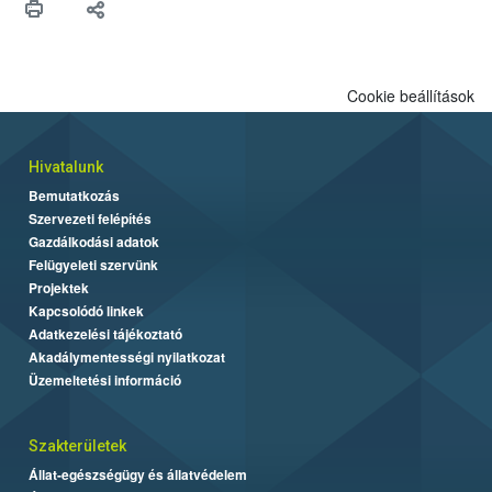
felhasználók számára is elérhető és ökológiai termesztésben is
engedélyezett.
Cookie beállítások
Hivatalunk
Bemutatkozás
Szervezeti felépítés
Gazdálkodási adatok
Felügyeleti szervünk
Projektek
Kapcsolódó linkek
Adatkezelési tájékoztató
Akadálymentességi nyilatkozat
Üzemeltetési információ
Szakterületek
Állat-egészségügy és állatvédelem