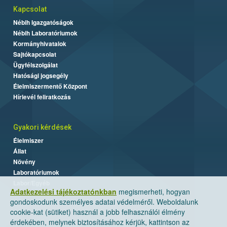
Kapcsolat
Nébih Igazgatóságok
Nébih Laboratóriumok
Kormányhivatalok
Sajtókapcsolat
Ügyfélszolgálat
Hatósági jogsegély
Élelmiszermentő Központ
Hírlevél feliratkozás
Gyakori kérdések
Élelmiszer
Állat
Növény
Laboratóriumok
Labor/Egyéb
Adatkezelési tájékoztatónkban
megismerheti, hogyan
gondoskodunk személyes adatai védelméről. Weboldalunk
cookie-kat (sütiket) használ a jobb felhasználói élmény
érdekében, melynek biztosításához kérjük, kattintson az