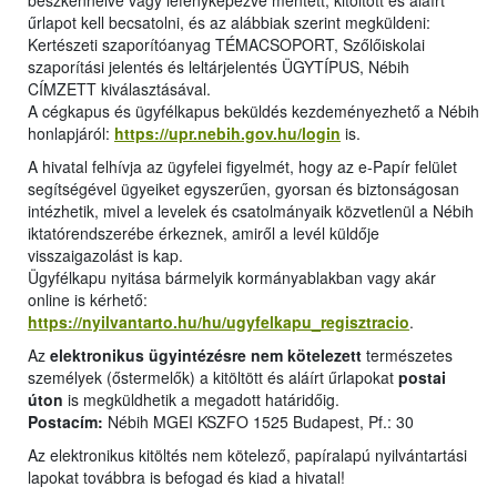
beszkennelve vagy lefényképezve mentett, kitöltött és aláírt
űrlapot kell becsatolni, és az alábbiak szerint megküldeni:
Kertészeti szaporítóanyag TÉMACSOPORT, Szőlőiskolai
szaporítási jelentés és leltárjelentés ÜGYTÍPUS, Nébih
CÍMZETT kiválasztásával.
A cégkapus és ügyfélkapus beküldés kezdeményezhető a Nébih
honlapjáról:
https://upr.nebih.gov.hu/login
is.
A hivatal felhívja az ügyfelei figyelmét, hogy az e-Papír felület
segítségével ügyeiket egyszerűen, gyorsan és biztonságosan
intézhetik, mivel a levelek és csatolmányaik közvetlenül a Nébih
iktatórendszerébe érkeznek, amiről a levél küldője
visszaigazolást is kap.
Ügyfélkapu nyitása bármelyik kormányablakban vagy akár
online is kérhető:
https://nyilvantarto.hu/hu/ugyfelkapu_regisztracio
.
Az
elektronikus ügyintézésre nem kötelezett
természetes
személyek (őstermelők) a kitöltött és aláírt űrlapokat
postai
úton
is megküldhetik a megadott határidőig.
Postacím:
Nébih MGEI KSZFO 1525 Budapest, Pf.: 30
Az elektronikus kitöltés nem kötelező, papíralapú nyilvántartási
lapokat továbbra is befogad és kiad a hivatal!