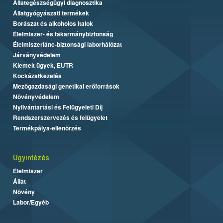
Állategészségügyi diagnosztika
Állatgyógyászati termékek
Borászat és alkoholos italok
Élelmiszer- és takarmánybiztonság
Élelmiszerlánc-biztonsági laborhálózat
Járványvédelem
Kiemelt ügyek, EUTR
Kockázatkezelés
Mezőgazdasági genetikai erőforrások
Növényvédelem
Nyilvántartási és Felügyeleti Díj
Rendszerszervezés és felügyelet
Termékpálya-ellenőrzés
Ügyintézés
Élelmiszer
Állat
Növény
Labor/Egyéb