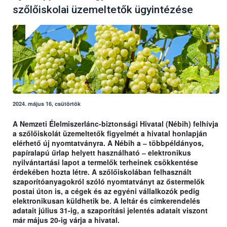
szőlőiskolai üzemeltetők ügyintézése
2024. május 16, csütörtök
A Nemzeti Élelmiszerlánc-biztonsági Hivatal (Nébih) felhívja
a szőlőiskolát üzemeltetők figyelmét a hivatal honlapján
elérhető új nyomtatványra. A Nébih a ‒ többpéldányos,
papíralapú űrlap helyett használható ‒ elektronikus
nyilvántartási lapot a termelők terheinek csökkentése
érdekében hozta létre. A szőlőiskolában felhasznált
szaporítóanyagokról szóló nyomtatványt az őstermelők
postai úton is, a cégek és az egyéni vállalkozók pedig
elektronikusan küldhetik be. A leltár és címkerendelés
adatait július 31-ig, a szaporítási jelentés adatait viszont
már május 20-ig várja a hivatal.