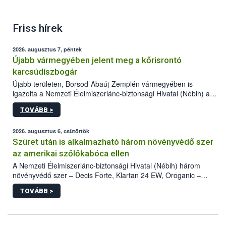
Friss hírek
2026. augusztus 7, péntek
Újabb vármegyében jelent meg a kőrisrontó
karcsúdíszbogár
Újabb területen, Borsod-Abaúj-Zemplén vármegyében is
igazolta a Nemzeti Élelmiszerlánc-biztonsági Hivatal (Nébih) a
kőrisrontó karcsúdíszbogár (Agrilus planipennis) jelenlétét. A
TOVÁBB >
kártevőt nem csak színcsapdában találták meg, de már fertőzött
fában is azonosították. A növényvédelmi szakemberek folytatják
az intenzív felderítést, emellett az intézkedéseket a szlovák
2026. augusztus 6, csütörtök
hatósággal is összehangolják a terjedés megállítása érdekében.
Szüret után is alkalmazható három növényvédő szer
az amerikai szőlőkabóca ellen
A Nemzeti Élelmiszerlánc-biztonsági Hivatal (Nébih) három
növényvédő szer – Decis Forte, Klartan 24 EW, Oroganic –
engedélyokiratát módosította, így azok a szüretet követően,
TOVÁBB >
egészen a vesszőérettség (BBCH 91) stádiumáig
felhasználhatóak a szőlőben. A kiterjesztések célja, hogy a korai
érésű szőlőkben is legyen lehetőség a károsító elleni további
védekezésre. Az Oroganic készítmény kis kiszerelésben kiskerti