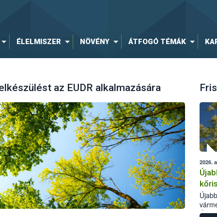
ÉLELMISZER
NÖVÉNY
ÁTFOGÓ TÉMÁK
KA
 felkészülést az EUDR alkalmazására
Fris
2026. 
Újab
kőri
Újabb
várme
Élelm