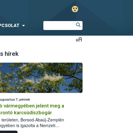
PCSOLAT
s hírek
augusztus 7, péntek
b vármegyében jelent meg a
srontó karcsúdíszbogár
 területen, Borsod-Abaúj-Zemplén
gyében is igazolta a Nemzeti
iszerlánc-biztonsági Hivatal (Nébih) a