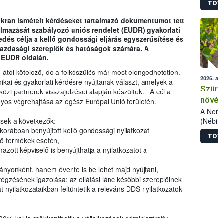
TO
kőris
jelen
akran ismételt kérdéseket tartalmazó dokumentumot tett
talál
lmazását szabályozó uniós rendelet (EUDR) gyakorlati
azono
dés célja a kellő gondossági eljárás egyszerűsítése és
folyta
gazdasági szereplők és hatóságok számára. A
intéz
 EUDR oldalán.
össze
érdek
ától kötelező, de a felkészülés már most elengedhetetlen.
2026. 
kai és gyakorlati kérdésre nyújtanak választ, amelyek a
Szür
özi partnerek visszajelzései alapján készültek. A cél a
növé
yos végrehajtása az egész Európai Unió területén.
szől
A Nem
(Nébi
ések a következők:
Klart
korábban benyújtott kellő gondossági nyilatkozat
TO
módos
lő termékek esetén,
egész
zott képviselő is benyújthatja a nyilatkozatot a
felha
célja
ányonként, hanem évente is be lehet majd nyújtani,
lehet
égzésének igazolása: az ellátási lánc későbbi szereplőinek
Az Or
át nyilatkozataikban feltüntetik a releváns DDS nyilatkozatok
felha
terme