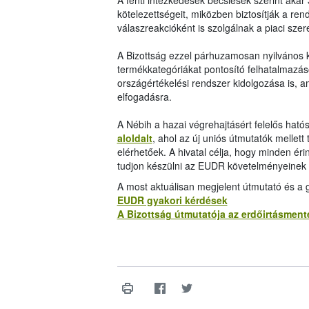
A fenti intézkedések becslések szerint akár 
kötelezettségeit, miközben biztosítják a ren
válaszreakcióként is szolgálnak a piaci szer
A Bizottság ezzel párhuzamosan nyilvános k
termékkategóriákat pontosító felhatalmazás
országértékelési rendszer kidolgozása is, a
elfogadásra.
A Nébih a hazai végrehajtásért felelős hatós
aloldalt
, ahol az új uniós útmutatók mellett
elérhetőek. A hivatal célja, hogy minden ér
tudjon készülni az EUDR követelményeinek t
A most aktuálisan megjelent útmutató és a g
EUDR gyakori kérdések
A Bizottság útmutatója az erdőirtásment