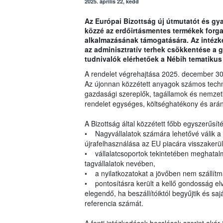
2025. április 22, kedd
Az Európai Bizottság új útmutatót és gy
közzé az erdőirtásmentes termékek forga
alkalmazásának támogatására. Az intézke
az adminisztratív terhek csökkentése a 
tudnivalók elérhetőek a Nébih tematikus
A rendelet végrehajtása 2025. december 30-
Az újonnan közzétett anyagok számos techni
gazdasági szereplők, tagállamok és nemzetk
rendelet egységes, költséghatékony és arán
A Bizottság által közzétett főbb egyszerűsít
• Nagyvállalatok számára lehetővé válik a 
újrafelhasználása az EU piacára visszakerü
• vállalatcsoportok tekintetében meghatalma
tagvállalatok nevében,
• a nyilatkozatokat a jövőben nem szállítm
• pontosításra került a kellő gondosság elv
elegendő, ha beszállítóiktól begyűjtik és saj
referencia számát.