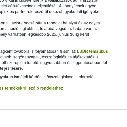
30%-kal is csökkenthetik a vállalkozások adminisztratív
delet célkitűzéseinek teljesülését. A könnyítések egyben
eplők és partnerek részéről érkezett gyakorlati igényekre.
onzultációra bocsátotta a rendelet hatályát és az egyes
on alapuló jogi aktust, továbbá végső fázisában van az
mely várhatóan legkésőbb 2025. június 30-ig kerül
ágként továbbra is folyamatosan frissíti az
EUDR tematikus
 további segédanyagok, összefoglalók és tájékoztatók is
intett szereplő a lehető leggyorsabban és legpontosabban fel
eljesítésére.
yakran ismételt kérdések összefoglalása itt elérhető:
es termékekről szóló rendelethez