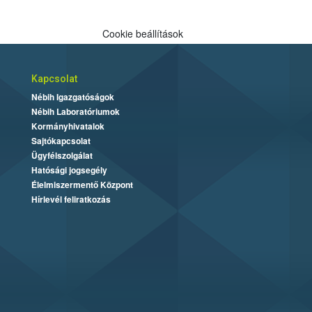
Cookie beállítások
Kapcsolat
Nébih Igazgatóságok
Nébih Laboratóriumok
Kormányhivatalok
Sajtókapcsolat
Ügyfélszolgálat
Hatósági jogsegély
Élelmiszermentő Központ
Hírlevél feliratkozás