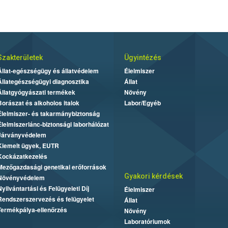
Szakterületek
Ügyintézés
Állat-egészségügy és állatvédelem
Élelmiszer
Állategészségügyi diagnosztika
Állat
Állatgyógyászati termékek
Növény
Borászat és alkoholos italok
Labor/Egyéb
Élelmiszer- és takarmánybiztonság
Élelmiszerlánc-biztonsági laborhálózat
Járványvédelem
Kiemelt ügyek, EUTR
Kockázatkezelés
Mezőgazdasági genetikai erőforrások
Gyakori kérdések
Növényvédelem
Nyilvántartási és Felügyeleti Díj
Élelmiszer
Rendszerszervezés és felügyelet
Állat
Termékpálya-ellenőrzés
Növény
Laboratóriumok